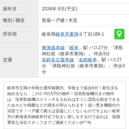
築年月
2026年 8月(予定)
種別 / 構造
新築一戸建 / 木造
所在地
岐阜県
岐阜市
東鶉
６丁目186-1
東海道本線
「
岐阜
」駅 バス27分 「津島
神社前（岐阜市東鶉）」 停歩3分
交通
名鉄名古屋本線
「
名鉄岐阜
」駅 バス27
分 「津島神社前（岐阜市東鶉）」 停歩3
分
岐阜市立鶉小学校が通学範囲内、学校まで徒歩8分！新生活を
始めるなら、この2,750万円の物件！浴室乾燥機付きの物件
は、浴室乾燥機のスイッチを入れればすぐに湿気を除去できる
ためカビや雑菌などの発生が抑えられます！追い焚き機能付の
浴室です！一戸建て購入は妥協したくないものですよね！岐阜
市の東海道本線岐阜付近で住まい探しをするのであれば、知識
豊富な当社スタッフまでご連絡ください(#^^#)