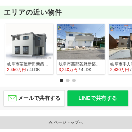
エリアの近い物件
岐阜市茶屋新田新築建売全2棟！お車並列4台可能！広々お庭スペースもあります♪長期優良認定住宅！
岐阜市茜部菱野新築建売限定1邸！南西角地！お車スペース3台可能！茜部小学校まで徒歩5分！
2,450
万
円
/ 4LDK
3,240
万
円
/ 4LDK
2,430
万
円
メールで共有する
LINEで共有する
ページトップへ