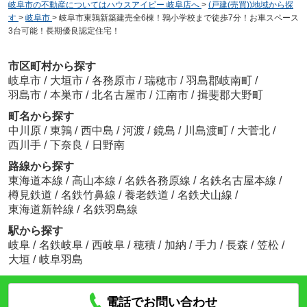
岐阜市の不動産についてはハウスアイビー 岐阜店へ
>
(戸建(売買))地域から探
す
>
岐阜市
>
岐阜市東鶉新築建売全6棟！鶉小学校まで徒歩7分！お車スペース
3台可能！長期優良認定住宅！
市区町村から探す
岐阜市
/
大垣市
/
各務原市
/
瑞穂市
/
羽島郡岐南町
/
羽島市
/
本巣市
/
北名古屋市
/
江南市
/
揖斐郡大野町
町名から探す
中川原
/
東鶉
/
西中島
/
河渡
/
鏡島
/
川島渡町
/
大菅北
/
西川手
/
下奈良
/
日野南
路線から探す
東海道本線
/
高山本線
/
名鉄各務原線
/
名鉄名古屋本線
/
樽見鉄道
/
名鉄竹鼻線
/
養老鉄道
/
名鉄犬山線
/
東海道新幹線
/
名鉄羽島線
駅から探す
岐阜
/
名鉄岐阜
/
西岐阜
/
穂積
/
加納
/
手力
/
長森
/
笠松
/
大垣
/
岐阜羽島
電話でお問い合わせ