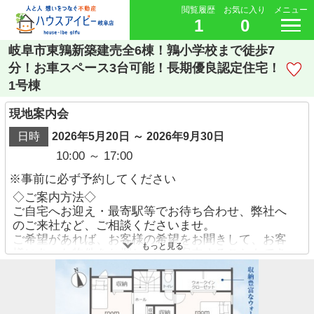
閲覧履歴
お気に入り
メニュー
1
0
岐阜市東鶉新築建売全6棟！鶉小学校まで徒歩7
分！お車スペース3台可能！長期優良認定住宅！
1号棟
現地案内会
日時
2026年5月20日 ～ 2026年9月30日
10:00 ～ 17:00
※事前に必ず予約してください
◇ご案内方法◇
ご自宅へお迎え・最寄駅等でお待ち合わせ、弊社へ
のご来社など、ご相談くださいませ。
ご希望があれば、お客様の希望をお聞きして、お客
もっと見る
様にあった物件をお探ししてご案内することもでき
ます。
ご予約方法
・お電話でのお問い合わせ→【058-338-9110】