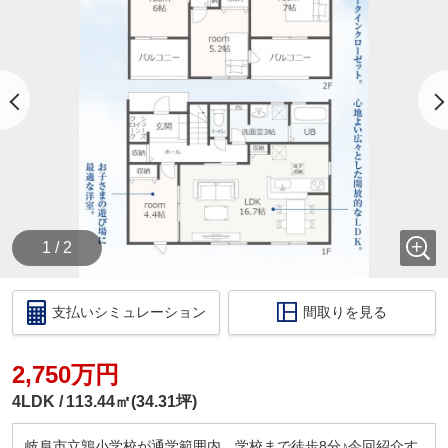
・【物件資料請求ボタン】より、備考欄にご希望日
時を記載ください。
・当店の店舗ページより【ハウスアイビー岐阜店の
ホームページ】へ。
・ラインでのお問い合わせも出来ます。ID検索【＠
731koxur】
◇住宅ローンのご相談いつでも無料で受け付けます
◇
・いくら位の住宅を購入する方がいいの？
・今買うのがいいの？それとも、頭金を貯めてか
ら？
1 / 2
・いくらぐらいまで借りられるの？毎月の返済はい
くらになるの？
・車のローンがあっても住宅ローンは組めるの？
支払いシミュレーション
間取りを見る
・自営業だけど大丈夫？
このような住宅購入に関する資金相談もお伺いいた
します！
2,750万円
税金の控除、給付金のお話などもさせて頂きます。
4LDK
113.44㎡(34.31坪)
□ご来店いただいた際には
ドリンクサービス
岐阜市立鶉小学校が通学範囲内、学校まで徒歩8分♪今回紹介す