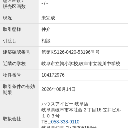
総区画数 /
- / -
販売区画数
現況
未完成
取引態様
仲介
引渡し
相談
建築確認番号
第第KS126-0420-53196号号
近隣の学校
岐阜市立鶉小学校,岐阜市立境川中学校
物件番号
104172976
取引条件の有効
2026年08月14日
期限
ハウスアイビー 岐阜店
岐阜県岐阜市本荘西２丁目16 笠井ビル
１０３号
取扱会社
TEL:
058-338-9110
岐阜県知事 (1) 第005166号