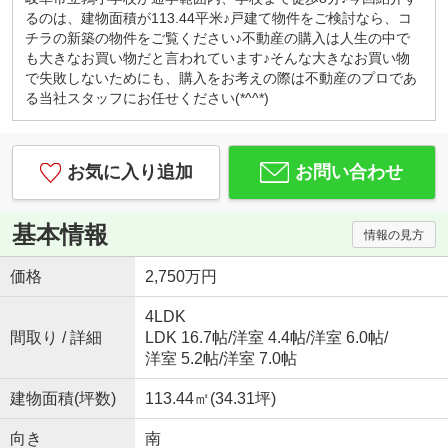
カフェ感覚で、お気軽にお越しくださいませ！
るのは、建物面積が113.44平米♪戸建て物件をご検討なら、コ
キッズコーナー・お菓子サービス！
チラの新築の物件をご覧ください♪不動産の購入は人生の中で
小さなお子様連れでもご安心してお越しください。
も大きなお買い物だと言われています♪そんな大きなお買い物
ブロックや積木、おままごとセットなど沢山のおも
で失敗しないためにも、購入をお考えの際は不動産のプロであ
ちゃ取り揃えております。お子様用ドリンク、子供
る当社スタッフにお任せください(*^^*)
が大好きな駄菓子もご用意しております。
◇はじめての住宅購入、まずはご相談からいかがで
すか？◇
お気に入り追加
お問い合わせ
初めてなので「分からないことが分からない」と思
います。
例えば、物件価格の他にかかる費用っていくら？な
基本情報
情報の見方
どすぐにご説明いたします。
勉強しながら、納得して後悔しない！賢い家探し。
価格
2,750万円
一組のお客様にじっくり向き合っています。
『入りやすくて、相談しやすい』そんなお店作りを
4LDK
心がけております♪
間取り / 詳細
LDK 16.7帖
/
洋室 4.4帖
/
洋室 6.0帖
/
洋室 5.2帖
/
洋室 7.0帖
建物面積(坪数)
113.44㎡(34.31坪)
向き
南