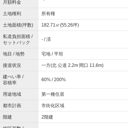
月額料金
土地権利
所有権
土地面積(坪数)
182.71㎡(55.26坪)
私道負担面積 /
- / 済
セットバック
地目 / 地勢
宅地 / 平坦
接道状況
一方(北 公道 2.2m 間口 11.6m)
建ぺい率 /
60% / 200%
容積率
用途地域
第一種住居
都市計画
市街化区域
階建
2階建