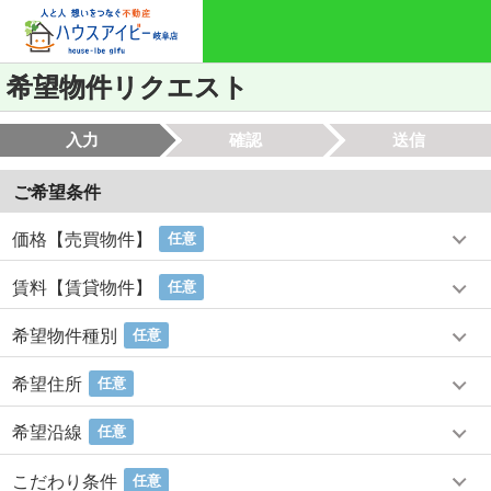
希望物件リクエスト
入力
確認
送信
ご希望条件
価格【売買物件】
任意
賃料【賃貸物件】
任意
希望物件種別
任意
希望住所
任意
希望沿線
任意
こだわり条件
任意