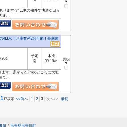
▼
あります☆4LDKの物件で快適な日々
...
4LDK！お車並列2台可能！長期優
予定
木造
歩20分
選択
南
99.19㎡
▼
ります！家から217mのところに大垣
...
1
戸表示
<<前へ
1
2
3
次へ>>
最初
井町
/
揖斐郡揖斐川町