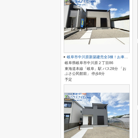
岐阜市中川原新築建売全3棟！お車並列3台可能！南道路につき日当り良好♪ウォークインクローゼットあり！
岐阜県岐阜市中川原２丁目86
東海道本線「岐阜」駅 バス28分 「お
ぶさ公民館前」 停歩8分
予定