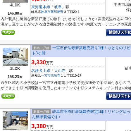
中央市場
4LDK
東海道本線
「
岐阜
」駅
停
岐阜県
岐阜市
茜部菱野
３丁目20-1
146.00㎡
内外装共に綺麗な新築戸建ての物件はいかがでしょうか♪雰囲気溢れる4LD
沸かし直すことができる追焚機能付きの浴室です♪南庭でガーデニングや家庭菜
一宮市伝法寺新築建売残り1棟！ゆとりのリビ
新築一戸建
ト3ヶ所！
3,330
万円
徒
3LDK
名鉄犬山線
「
大山寺
」駅
愛知県
一宮市
伝法寺
１１丁目10-17
158.23㎡
通学区域内の小学校は一宮市立丹陽南小学校で徒歩16分です◎庭付きなの
ができます◎IH調理器を使用したキッチンです◎システムキッチン付きの物件で
岐阜市羽衣町新築建売限定1邸！リビングゆっ
新築一戸建
ん標準装備です♪
3,380
万円