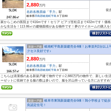
2,880
万円
徒
5LDK
名鉄各務原線
「
手力
」駅
岐阜県
羽島郡岐南町
平島
９丁目80
247.86㎡
家からこめの医院まで416mです！セリア ピアゴ笠松店まで432mです！価格
かな生活を！113.86㎡の建物面積がある物件です！夢のマイホームの購入を当.
岐南町平島新築建売全4棟！お車並列2台以上
新築一戸建
クセス良好です♪
2,880
万円
徒
5LDK
名鉄各務原線
「
手力
」駅
岐阜県
羽島郡岐南町
平島
９丁目80
166.57㎡
こちらは清潔感のある新築戸建て物件です☆2,880万円の物件で、新しい生
ーゼットに収納できる服の数は多いので、服を沢山持っている方におすすめです
岐阜市東鶉新築建売全6棟！鶉小学校まで徒歩
新築一戸建
良認定住宅！