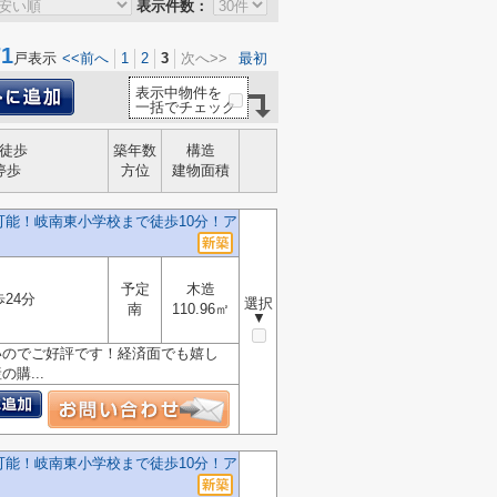
表示件数：
1
戸表示
<<前へ
1
2
3
次へ>>
最初
表示中物件を
一括でチェック
徒歩
築年数
構造
停歩
方位
建物面積
可能！岐南東小学校まで徒歩10分！ア
予定
木造
歩24分
選択
南
110.96㎡
▼
いのでご好評です！経済面でも嬉し
購...
可能！岐南東小学校まで徒歩10分！ア