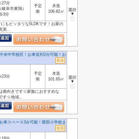
ス27分
予定
木造
（岐阜市東鶉）
選択
南
106.82㎡
▼
歩3分
にもピッタリな5LDKです！お家の
...
中央中学校区！お車並列2台可能！お
予定
木造
歩23分
選択
南
101.65㎡
▼
は南向きです☆家族におすすめな
す☆地域...
お車スペース3台可能！茜部小学校ま
ス18分