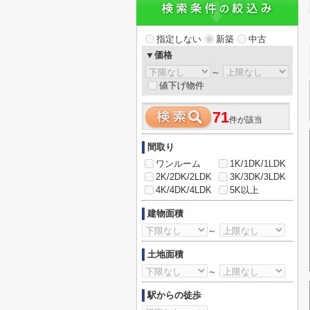
指定しない
新築
中古
▼価格
～
値下げ物件
71
件が該当
間取り
ワンルーム
1K/1DK/1LDK
2K/2DK/2LDK
3K/3DK/3LDK
4K/4DK/4LDK
5K以上
建物面積
～
土地面積
～
駅からの徒歩