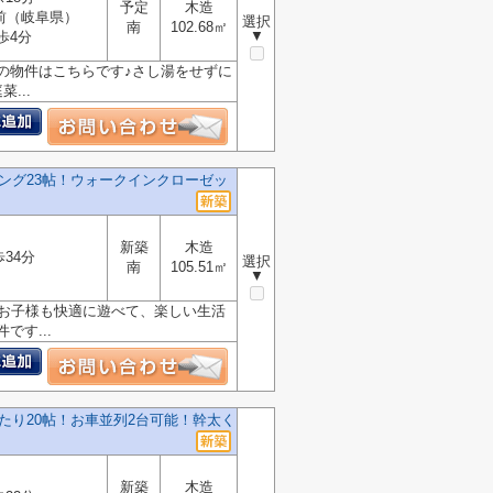
予定
木造
前（岐阜県）
選択
南
102.68㎡
▼
歩4分
Kの物件はこちらです♪さし湯をせずに
...
ング23帖！ウォークインクローゼッ
新築
木造
歩34分
選択
南
105.51㎡
▼
でお子様も快適に遊べて、楽しい生活
す...
たり20帖！お車並列2台可能！幹太く
新築
木造