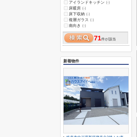
アイランドキッチン
(-)
床暖房
(-)
床下収納
(-)
複層ガラス
(-)
南向き
(-)
71
件が該当
新着物件