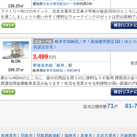
愛知県
北名古屋市
鍜治ケ一色
村内西190
136.15㎡
ファミリー向けのポイント、北名古屋市立五条小学校が徒歩10分のところに
を過ごしましょう☆使いやすく便利なウォークインクロゼットは沢山収納できま
岐阜市加納花ノ木！新築建売限定1邸！ゆとりの
新築一戸建
良認定住宅！
3,499
万円
4LDK
徒
東海道本線
「
岐阜
」駅
109.37㎡
岐阜県
岐阜市
加納花ノ木町
14-3
家から442mのところに、薬や日用品を買うのに便利なスギ薬局 茜部店があ
西濃信用金庫岐阜支店があります！生活を充実させる利便性が高い新築の戸建て
71
61-7
該当公開件数
戸
各務原市
/
羽島市
/
羽島郡岐南町
/
瑞穂市
/
本巣市
/
北名古屋市
/
不破郡垂