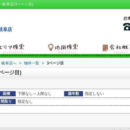
岐阜店(3ページ目)
 岐阜店へ
>
物件一覧
>
3ページ目
ページ目)
面積
下限なし～上限なし
築年数
指定しない
間取り
指定なし