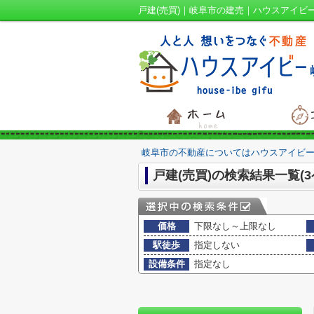
戸建(売買)｜岐阜市の建売｜ハウスアイビー 
岐阜市の不動産についてはハウスアイビー
戸建(売買)の検索結果一覧(3
価格
下限なし～上限なし
駅徒歩
指定しない
設備条件
指定なし