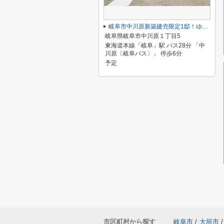
岐阜市中川原新築建売限定1邸！ゆったり19.6帖のリビングダイニング！収納豊富なお家！お車並列3台！
岐阜県岐阜市中川原１丁目5
東海道本線「岐阜」駅 バス28分 「中
川原〔岐阜バス〕」 停歩6分
予定
市区町村から探す
岐阜市
/
大垣市
/