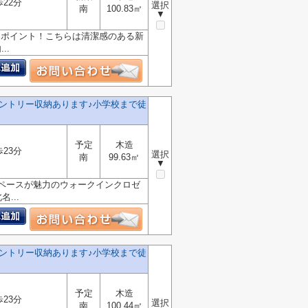
歩22分
選択
南
100.83㎡
▼
もポイント！こちらは清潔感のある新
..
ントリー収納あります♪小学校まで徒
予定
木造
歩23分
選択
南
99.63㎡
▼
スペースが魅力のウォークインクロゼ
...
ントリー収納あります♪小学校まで徒
予定
木造
歩23分
選択
南
100.44㎡