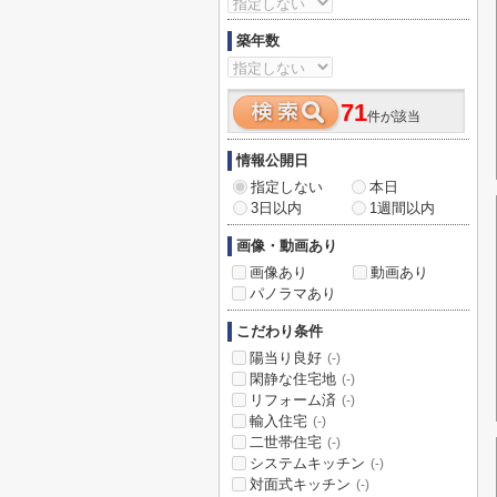
築年数
71
件が該当
情報公開日
指定しない
本日
3日以内
1週間以内
画像・動画あり
画像あり
動画あり
パノラマあり
こだわり条件
陽当り良好
(-)
閑静な住宅地
(-)
リフォーム済
(-)
輸入住宅
(-)
二世帯住宅
(-)
システムキッチン
(-)
対面式キッチン
(-)