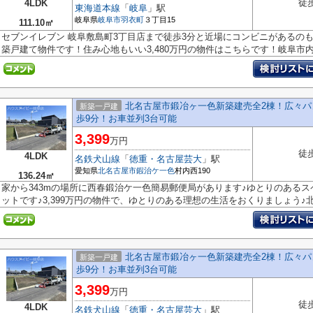
徒
4LDK
東海道本線
「
岐阜
」駅
岐阜県
岐阜市
羽衣町
３丁目15
111.10㎡
セブンイレブン 岐阜敷島町3丁目店まで徒歩3分と近場にコンビニがあるの
築戸建て物件です！住み心地もいい3,480万円の物件はこちらです！岐阜市内.
北名古屋市鍛冶ヶ一色新築建売全2棟！広々パ
新築一戸建
歩9分！お車並列3台可能
3,399
万円
徒
4LDK
名鉄犬山線
「
徳重・名古屋芸大
」駅
愛知県
北名古屋市
鍜治ケ一色
村内西190
136.24㎡
家から343mの場所に西春鍛治ケ一色簡易郵便局があります♪ゆとりのある
ットです♪3,399万円の物件で、ゆとりのある理想の生活をおくりましょう♪北名
北名古屋市鍛冶ヶ一色新築建売全2棟！広々パ
新築一戸建
歩9分！お車並列3台可能
3,399
万円
徒
4LDK
名鉄犬山線
「
徳重・名古屋芸大
」駅