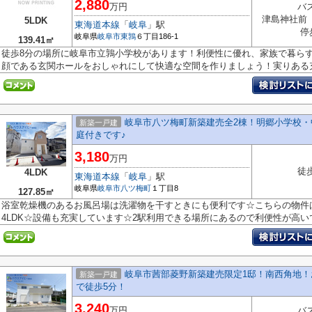
2,880
万円
バ
津島神社前
5LDK
東海道本線
「
岐阜
」駅
停
岐阜県
岐阜市
東鶉
６丁目186-1
139.41㎡
徒歩8分の場所に岐阜市立鶉小学校があります！利便性に優れ、家族で暮らす
顔である玄関ホールをおしゃれにして快適な空間を作りましょう！実りある充実
岐阜市八ツ梅町新築建売全2棟！明郷小学校・
新築一戸建
庭付きです♪
3,180
万円
徒
4LDK
東海道本線
「
岐阜
」駅
岐阜県
岐阜市
八ツ梅町
１丁目8
127.85㎡
浴室乾燥機のあるお風呂場は洗濯物を干すときにも便利です☆こちらの物件
4LDK☆設備も充実しています☆2駅利用できる場所にあるので利便性が高いで
岐阜市茜部菱野新築建売限定1邸！南西角地！
新築一戸建
で徒歩5分！
3,240
万円
バ