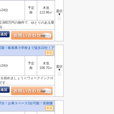
予定
木造
歩24分
選択
南
113.86㎡
▼
2,880万円の物件で、ゆとりのある豊
..
可能！岐南東小学校まで徒歩10分！ア
予定
木造
歩24分
選択
南
108.70㎡
▼
活を始めましょう☆ウォークインクロ
...
7分！お車スペース3台可能！長期優