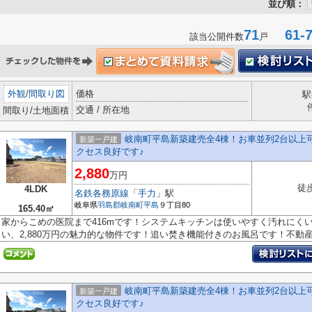
並び順：
71
61-7
該当公開件数
戸
外観
/
間取り図
価格
駅
交通 / 所在地
間取り/土地面積
岐南町平島新築建売全4棟！お車並列2台以上
新築一戸建
クセス良好です♪
2,880
万円
徒
4LDK
名鉄各務原線
「
手力
」駅
岐阜県
羽島郡岐南町
平島
９丁目80
165.40㎡
家からこめの医院まで416mです！システムキッチンは使いやすく汚れにく
い、2,880万円の魅力的な物件です！追い焚き機能付きのお風呂です！不動産の
岐南町平島新築建売全4棟！お車並列2台以上
新築一戸建
クセス良好です♪