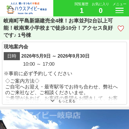
閲覧履歴
お気に入り
メニュー
1
0
岐南町平島新築建売全4棟！お車並列2台以上可
能！岐南東小学校まで徒歩10分！アクセス良好
です♪ 1号棟
現地案内会
日時
2026年5月9日 ～ 2026年9月30日
10:00 ～ 17:00
※事前に必ず予約してください
◇ご案内方法◇
ご自宅へお迎え・最寄駅等でお待ち合わせ、弊社へ
のご来社など、ご相談くださいませ。
ご希望があれば、お客様の希望をお聞きして、お客
もっと見る
様にあった物件をお探ししてご案内することもでき
ます。
ご予約方法
・お電話でのお問い合わせ→【058-338-9110】