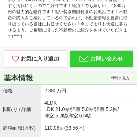
カフェ感覚で、お気軽にお越しくださいませ！
すく汚れにくいのでご好評です！経済面でも嬉しい、2,880万
キッズコーナー・お菓子サービス！
円の魅力的な物件です！追い焚き機能付きのお風呂です！不動
小さなお子様連れでもご安心してお越しください。
産の購入をご検討しているのであれば、不動産情報を豊富に取
ブロックや積木、おままごとセットなど沢山のおも
り扱っている当社にお任せください！今までよりも快適に暮ら
ちゃ取り揃えております。お子様用ドリンク、子供
せるよう、ご希望に沿った不動産のご紹介をさせていただきま
が大好きな駄菓子もご用意しております。
す(*^^*)
◇はじめての住宅購入、まずはご相談からいかがで
すか？◇
初めてなので「分からないことが分からない」と思
お気に入り追加
お問い合わせ
います。
例えば、物件価格の他にかかる費用っていくら？な
どすぐにご説明いたします。
基本情報
情報の見方
勉強しながら、納得して後悔しない！賢い家探し。
一組のお客様にじっくり向き合っています。
価格
2,880万円
『入りやすくて、相談しやすい』そんなお店作りを
心がけております♪
4LDK
間取り / 詳細
LDK 21.0帖
/
洋室 5.0帖
/
洋室 5.2帖
/
洋室 5.2帖
/
洋室 6.5帖
建物面積(坪数)
110.96㎡(33.56坪)