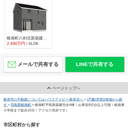
岐南町八剣北新築建売限定1邸！お車スペース3台可能！北小学校徒歩10分！インナーバルコニーのあるお家
2,490
万
円
/ 4LDK
メールで共有する
LINEで共有する
ページトップへ
岐阜市の不動産についてはハウスアイビー 岐阜店へ
>
(戸建(売買))地域から探
す
>
羽島郡岐南町
>
岐南町平島新築建売全4棟！お車並列2台以上可能！岐南東
小学校まで徒歩10分！アクセス良好です♪
市区町村から探す