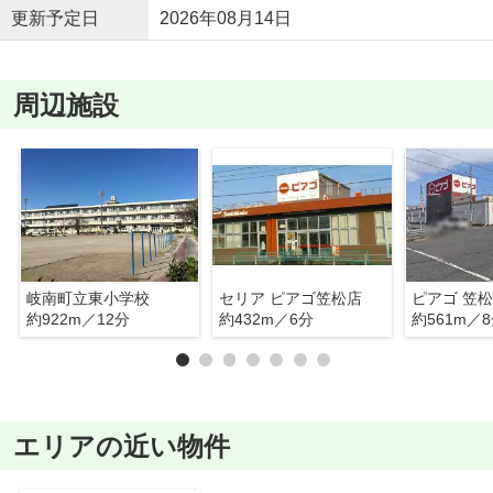
更新予定日
2026年08月14日
周辺施設
岐南町立東小学校
セリア ピアゴ笠松店
ピアゴ 笠
約922m／12分
約432m／6分
約561m／
エリアの近い物件