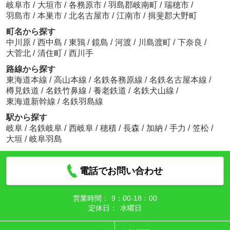
岐阜市
/
大垣市
/
各務原市
/
羽島郡岐南町
/
瑞穂市
/
羽島市
/
本巣市
/
北名古屋市
/
江南市
/
揖斐郡大野町
町名から探す
中川原
/
西中島
/
東鶉
/
鏡島
/
河渡
/
川島渡町
/
下奈良
/
大菅北
/
清住町
/
西川手
路線から探す
東海道本線
/
高山本線
/
名鉄各務原線
/
名鉄名古屋本線
/
樽見鉄道
/
名鉄竹鼻線
/
養老鉄道
/
名鉄犬山線
/
東海道新幹線
/
名鉄羽島線
駅から探す
岐阜
/
名鉄岐阜
/
西岐阜
/
穂積
/
長森
/
加納
/
手力
/
笠松
/
大垣
/
岐阜羽島
電話でお問い合わせ
営業時間：
9：00‐18：00
定休日：
水曜日