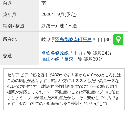
向き
南
築年月
2026年 9月(予定)
種別 / 構造
新築一戸建 / 木造
所在地
岐阜県
羽島郡岐南町
平島
９丁目80
名鉄各務原線
「
手力
」駅 徒歩24分
交通
高山本線
「
長森
」駅 徒歩30分
セリア ピアゴ笠松店まで432mです！家から416mのところには
こめの医院があります！幅広い方にオススメしたい高ニーズな
4LDKの物件です！建設住宅性能評価付なので万一の時も専門
機関が対応してくれます！不動産のことは不動産のプロに任せ
ましょう！プロが選んだ不動産だからこそ、安心して生活でき
ます！ぜひ当社での不動産探しをご検討ください(*^_^*)