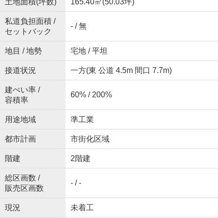
土地面積(坪数)
165.40㎡(50.03坪)
私道負担面積 /
- / 無
セットバック
地目 / 地勢
宅地 / 平坦
接道状況
一方(東 公道 4.5m 間口 7.7m)
建ぺい率 /
60% / 200%
容積率
用途地域
準工業
都市計画
市街化区域
階建
2階建
総区画数 /
- / -
販売区画数
現況
未着工