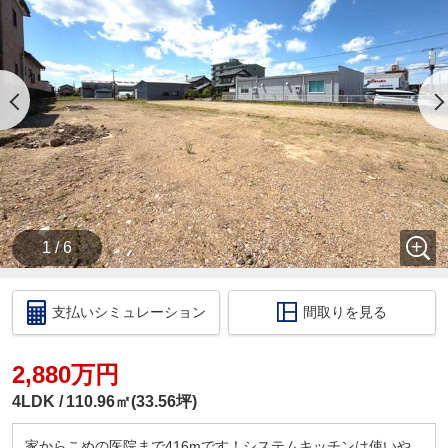
・【物件資料請求ボタン】より、備考欄にご希望日
時を記載ください。
・当店の店舗ページより【ハウスアイビー岐阜店の
ホームページ】へ。
・ラインでのお問い合わせも出来ます。ID検索【＠
731koxur】
◇住宅ローンのご相談いつでも無料で受け付けます
◇
・いくら位の住宅を購入する方がいいの？
・今買うのがいいの？それとも、頭金を貯めてか
ら？
1 / 6
・いくらぐらいまで借りられるの？毎月の返済はい
くらになるの？
・車のローンがあっても住宅ローンは組めるの？
支払いシミュレーション
間取りを見る
・自営業だけど大丈夫？
このような住宅購入に関する資金相談もお伺いいた
します！
2,880万円
税金の控除、給付金のお話などもさせて頂きます。
4LDK
110.96㎡(33.56坪)
□ご来店いただいた際には
ドリンクサービス
家からこめの医院まで416mです！システムキッチンは使いや