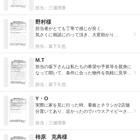
【Q】ハウスアイビーにお任せ頂いたご感想をお
・急な依頼でもすぐに受け入れて下さいました。
担当：三浦理香
聞かせ下さい
・物件についてのアドバイスを色々頂きました。
・契約の日程を段取り良く組んで下さいました。
初めてのマイホーム購入で分からないことだらけ
・入居の際、工事業者さんとの日程調整をスムー
野村様
の中、家のことからローンや生活のことまで様々
ズにしてくださいました。。
担当者がとても丁寧で感じが良く、
な面でアドバイスをして頂き、不安なく検討する
・工事が終わり、、、素敵なお花を持って入居の
気さくに相談にのって頂き、大変助かり
ことが出来ました。また、スケジュール等も全て
お祝いの言葉を頂きました。
ました。また無理に購入をすすめてくること
組んで下さり、スムーズな取引が出来ました。
担当：坂下久也
本当に感謝の思いでいっぱいです。三浦さんあり
もなく、本当に納得いくまで相談にのって頂い
念願のマイホームを満足のいく形で購入でき、と
がとうございました。
たりアドバイスしてくれてとても信頼できまし
ても嬉しく思います。
た。
M.T
本当にありがとうございました。
また、リフォーム会社さんを紹介して頂いたので
担当の坂下さんは私たちの希望や予算等を親身に
すが、
なって聞いて、条件に合った物件を気軽に見学出
その方もとても信頼できる方だったので、ハウス
来るようにして頂けました。主人との意見が合わ
担当：坂下久也
アイビー
ずあきらめかけていましたが、今回の物件情報か
にして本当に良かったです。ありがとうございま
らようやく主人との意見が一致した終の住まいの
した!!
購入をすることが出来ました。
Y・O
初めてのことが多かったので不安でしたが、必要
実際に家を見に行った時、看板とチラシが2店舗
な物、次の予定等、適確に教えてくださり、安心
分置いてあり、近かったのでハウスアイビーさん
できました。夢のマイホームを購入できたのも、
に電話しました。
担当：三浦理香
坂下さんのサポートのおかげです。本当に感謝し
ています。ありがとうございました。
迅速かつ丁寧に対応して頂きました。
面倒な手続きも、進んでやっていただけたので助
柿原 克典様