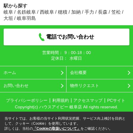
駅から探す
岐阜
/
名鉄岐阜
/
西岐阜
/
穂積
/
加納
/
手力
/
長森
/
笠松
/
大垣
/
岐阜羽島
電話でお問い合わせ
営業時間：
9：00‐18：00
定休日：
水曜日
ホーム
会社概要
お問い合わせ
物件リクエスト
プライバシーポリシー
利用規約
アクセスマップ
PCサイト
Copyright(c) ハウスアイビー 岐阜店 All rights reserved.
当サイトでは、お客様の当サイト利用状況把握、サービス向上検討を目的と
して、クッキー（Cookie）を使用しています。
詳しくは、当社の
「Cookieの取扱いについて」
をご確認ください。