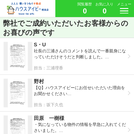
閲覧履歴
お気に入り
メニュー
0
0
弊社でご成約いただいたお客様からの
お喜びの声です
S・U
社長の三浦さんのコメントを読んで一番親身にな
っていただけそうだと判断しました。
担当：三浦理香
TELで内見希望の旨伝えると、即対応してくださ
り、物件も一目ぼれで即決させて頂きました。
売主さんとの交渉も現実的で信頼出来ました。
野村
その後のリフォーム業者さんはじめ、ご紹介頂く
【Q】ハウスアイビーにお任せいただいた理由を
方皆さん良心的でとてもスムーズに転居すること
お聞かせください
ができ、ハウスアイビーさんに出会えて良かった
担当：坂下久也
です。
初めて見学に行った時に坂下さんの対応が素晴ら
ありがとうございます。
しく丁寧だったから。
田原 一樹様
・気になっている物件の情報を早急に入れてくだ
さいました。