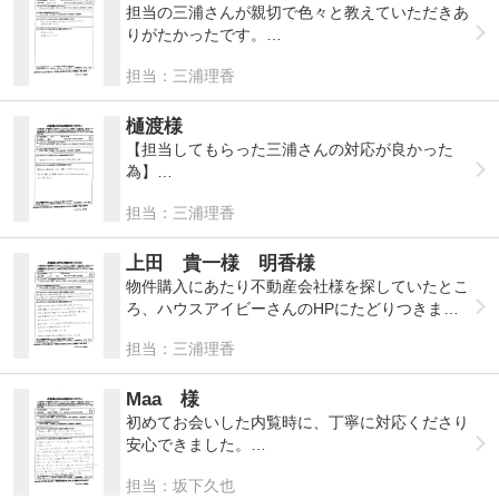
かりました。
担当の三浦さんが親切で色々と教えていただきあ
また機会がございましたら宜しくお願い致しま
りがたかったです。
す。
仕事も早くて助かりました。
担当：三浦理香
大変良かったです。
ありがとうございました。
樋渡様
【担当してもらった三浦さんの対応が良かった
為】
最初から最後までとても丁寧に対応してもらいま
担当：三浦理香
した。
次回また購入する機会があればぜひ三浦さんに担
当してもらいたいと思いました。
上田 貴一様 明香様
物件購入にあたり不動産会社様を探していたとこ
ろ、ハウスアイビーさんのHPにたどりつきまし
た。ご縁を大切にされているのが理念から伝わ
担当：三浦理香
り、親身になって下さるのではないかと思い物件
のお手伝いをお願いしたいと思いました。
Maa 様
納得いく物件に出会うまで何件も内見に付き合っ
初めてお会いした内覧時に、丁寧に対応くださり
て下さりました。
安心できました。
過度な営業もなく、私たち夫婦のペースに合わせ
岐阜には私が住んでいないため、通常でしたら、
担当：坂下久也
て下さりありがたかったです。
購入までの手続きを高齢な母が1人でやらなけれ