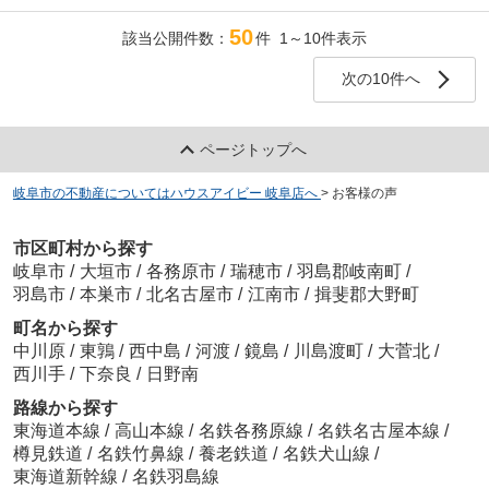
物件の契約時も親身になって私たちの希望価格を
ばならず、難しいだろうなと半ば諦めていました
聞いて下さり快く価格交渉にも応じて頂き、心強
50
が、担当の坂下さんが本来のお仕事以上にケアく
該当公開件数：
件 1～10件表示
い存在でした。
ださり、購入までたどりつくことができました。
新築のお祝いにエアコン取り付けとすてきなお花
ありがとうございました。
次の10件へ
までありがとうございました。
友人や他の方にも自信をもって御社をご紹介でき
三浦さんには感謝の気持ちでいっぱいです。
ます。
これからも何かあればお願いしたいです。
ページトップへ
三浦さんのご活躍と貴社のご発展を心よりお祈り
いたします。
岐阜市の不動産についてはハウスアイビー 岐阜店へ
>
お客様の声
市区町村から探す
岐阜市
/
大垣市
/
各務原市
/
瑞穂市
/
羽島郡岐南町
/
羽島市
/
本巣市
/
北名古屋市
/
江南市
/
揖斐郡大野町
町名から探す
中川原
/
東鶉
/
西中島
/
河渡
/
鏡島
/
川島渡町
/
大菅北
/
西川手
/
下奈良
/
日野南
路線から探す
東海道本線
/
高山本線
/
名鉄各務原線
/
名鉄名古屋本線
/
樽見鉄道
/
名鉄竹鼻線
/
養老鉄道
/
名鉄犬山線
/
東海道新幹線
/
名鉄羽島線