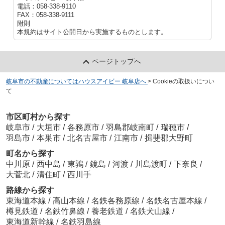
電話：058-338-9110
FAX：058-338-9111
附則
本規約はサイト公開日から実施するものとします。
ページトップへ
岐阜市の不動産についてはハウスアイビー 岐阜店へ
>
Cookieの取扱いについ
て
市区町村から探す
岐阜市
/
大垣市
/
各務原市
/
羽島郡岐南町
/
瑞穂市
/
羽島市
/
本巣市
/
北名古屋市
/
江南市
/
揖斐郡大野町
町名から探す
中川原
/
西中島
/
東鶉
/
鏡島
/
河渡
/
川島渡町
/
下奈良
/
大菅北
/
清住町
/
西川手
路線から探す
東海道本線
/
高山本線
/
名鉄各務原線
/
名鉄名古屋本線
/
樽見鉄道
/
名鉄竹鼻線
/
養老鉄道
/
名鉄犬山線
/
東海道新幹線
/
名鉄羽島線