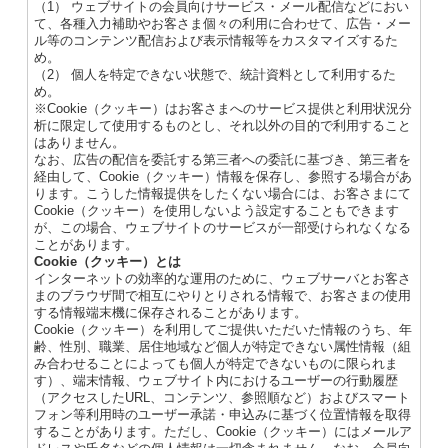
（1） ウェブサイトの会員向けサービス・メール配信などにおい
て、各種入力補助やお客さま個々の利用に合わせて、広告・メー
ル等のコンテンツ配信および表示情報等をカスタマイズするた
め。
（2） 個人を特定できない状態で、統計資料として利用するた
め。
※Cookie（クッキー）はお客さまへのサービス提供と利用状況分
析に限定して使用するものとし、それ以外の目的で利用すること
はありません。
なお、広告の配信を委託する第三者への委託に基づき、第三者を
経由して、Cookie（クッキー）情報を保存し、参照する場合があ
ります。こうした情報提供をしたくない場合には、お客さまにて
Cookie（クッキー）を使用しないよう設定することもできます
が、この場合、ウェブサイトのサービスが一部受けられなくなる
ことがあります。
Cookie（クッキー）とは
インターネットの効率的な運用のために、ウェブサーバとお客さ
まのブラウザ間で相互にやりとりされる情報で、お客さまの使用
する情報端末機に保存されることがあります。
Cookie（クッキー）を利用してご提供いただいた情報のうち、年
齢、性別、職業、居住地域など個人が特定できない属性情報（組
み合わせることによっても個人が特定できないものに限られま
す）、端末情報、ウェブサイト内におけるユーザーの行動履歴
（アクセスしたURL、コンテンツ、参照順など）およびスマート
フォン等利用時のユーザー承諾・申込みに基づく位置情報を取得
することがあります。ただし、Cookie（クッキー）にはメールア