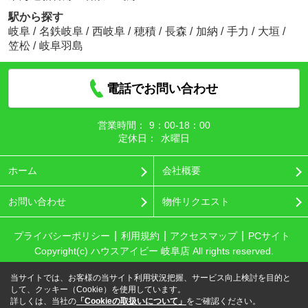
駅から探す
岐阜
/
名鉄岐阜
/
西岐阜
/
穂積
/
長森
/
加納
/
手力
/
大垣
/
笠松
/
岐阜羽島
電話でお問い合わせ
営業時間：
9：00‐18：00
定休日：
水曜日
ホーム
会社概要
お問い合わせ
物件リクエスト
プライバシーポリシー
利用規約
アクセスマップ
PCサイト
Copyright(c) ハウスアイビー 岐阜店 All rights reserved.
当サイトでは、お客様の当サイト利用状況把握、サービス向上検討を目的と
して、クッキー（Cookie）を使用しています。
詳しくは、当社の
「Cookieの取扱いについて」
をご確認ください。