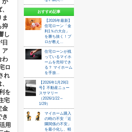
）が
ば、
おすすめ記事
りま
【2026年最新】
も抑
住宅ローン「金
利1％の大台」
響し
を勝ち抜く！プ
が日
ロが教え...
、ア
住宅ローンが残
っているマイホ
合わ
ームを売却でき
宅ロ
る？ マイホーム
を手放...
され
【2026年1月29日
は、
号】不動産ニュー
利を
スサマリー
（2026/1/22～
住宅
1/29）
定金
マイホーム購入
でき
の時の不安「近
を活用
隣関係の不安」
を最小化し、軽