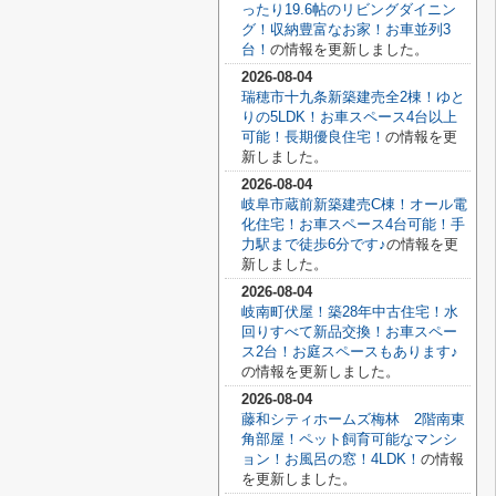
ったり19.6帖のリビングダイニン
グ！収納豊富なお家！お車並列3
台！
の情報を更新しました。
2026-08-04
瑞穂市十九条新築建売全2棟！ゆと
りの5LDK！お車スペース4台以上
可能！長期優良住宅！
の情報を更
新しました。
2026-08-04
岐阜市蔵前新築建売C棟！オール電
化住宅！お車スペース4台可能！手
力駅まで徒歩6分です♪
の情報を更
新しました。
2026-08-04
岐南町伏屋！築28年中古住宅！水
回りすべて新品交換！お車スペー
ス2台！お庭スペースもあります♪
の情報を更新しました。
2026-08-04
藤和シティホームズ梅林 2階南東
角部屋！ペット飼育可能なマンシ
ョン！お風呂の窓！4LDK！
の情報
を更新しました。