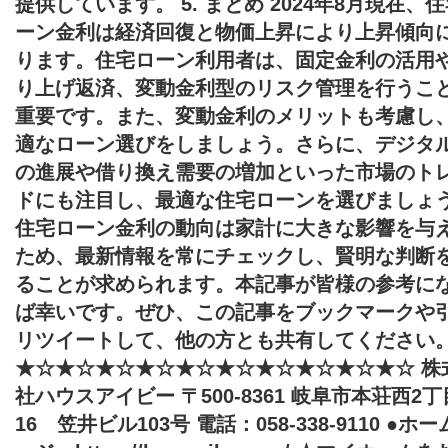
提供しています。 5. まとめ 2024年8月現在、
ーン金利は経済回復と物価上昇により上昇傾向
ります。住宅ローン利用者は、固定金利の活用
り上げ返済、変動金利型のリスク管理を行うこ
重要です。また、変動金利のメリットも考慮し
適なローン選びをしましょう。さらに、デジタ
の進展や借り換え需要の増加といった市場のト
ドにも注目し、最適な住宅ローンを選びましょ
住宅ローン金利の動向は家計に大きな影響を与
ため、最新情報を常にチェックし、賢明な判断
ることが求められます。本記事が皆様の参考に
ば幸いです。ぜひ、この記事をブックマークや
リツイートして、他の方とも共有してください
★☆★☆★☆★☆★☆★☆★☆★☆★☆★☆ 株
社ハウスアイビー 〒500-8361 岐阜市本荘西2丁
16 笠井ビル103号 電話：058-338-9110 ●ホ