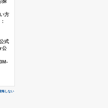
をお探
たい方
ジ：
 ★公式
 ★公
h3M-
後悔しない