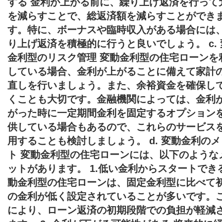
する 金利が上がる前に、繰り上げ返済を行って
を減らすことで、総返済額を減らすことができ
す。特に、ボーナスや臨時収入がある場合には
り上げ返済を積極的に行うと良いでしょう。 c. 
金利型のリスク管理 変動金利型の住宅ローンを
している場合、金利が上がることに備えて家計
直しを行いましょう。また、余裕資金を確保し
くことも大切です。金融機関によっては、金利
がった時に一定期間金利を固定するオプション
供している場合もあるので、これらのサービス
用することも検討しましょう。 d. 変動金利の
ト 変動金利型の住宅ローンには、以下のような
ットがあります。 1.低い金利からスタートできる
動金利型の住宅ローンは、固定金利型に比べて
の金利が低く設定されていることが多いです。
により、ローン返済の初期段階での負担が軽減