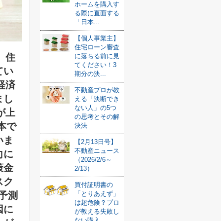
ホームを購入す
る際に直面する
「日本...
【個人事業主】
住宅ローン審査
、住
に落ちる前に見
てください！3
てい
期分の決...
経済
不動産プロが教
まし
える「決断でき
ない人」の5つ
が上
の思考とその解
本で
決法
いま
【2月13日号】
不動産ニュース
向に
（2026/2/6～
策金
2/13）
スク
買付証明書の
予測
「とりあえず」
は超危険？プロ
因に
が教える失敗し
ない購入...