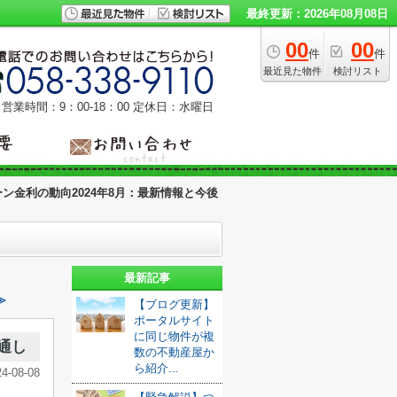
最終更新：2026年08月08日
00
00
件
件
最近見た物件
検討リスト
営業時間：9：00‐18：00
定休日：水曜日
ン金利の動向2024年8月：最新情報と今後
最新記事
≫
【ブログ更新】
ポータルサイト
に同じ物件が複
通し
数の不動産屋か
ら紹介...
24-08-08