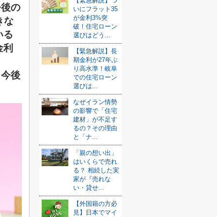
【緊急解説】つ
今後の
いにフラット35
が金利3%突
きな
破！住宅ローン
いる
選びはどう...
金利
【緊急解説】長
、
期金利が27年ぶ
り高水準！岐阜
と今後
での住宅ローン
選びは...
なぜイラン情勢
の影響で「住宅
建材」が不足す
るの？その理由
と「ナ...
「親の想い出」
はいくらで売れ
る？ 相続した実
家が『売れな
い・貸せ...
【外国籍の方必
見】日本でマイ