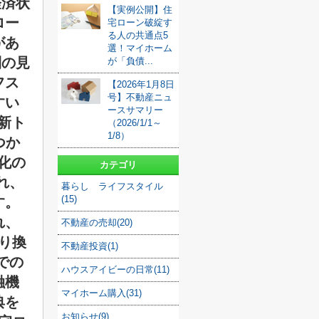
経済状
【実例公開】住
ロー
宅ローン破綻す
る人の共通点5
があ
選！マイホーム
利の見
が「負債...
フス
【2026年1月8日
号】不動産ニュ
すい
ースサマリー
新ト
（2026/1/1～
1/8）
つか
化の
カテゴリ
れ、
暮らし ライフスタイル
(15)
す。
れ、
不動産の売却(20)
借り換
不動産投資(1)
での
ハウスアイビーの日常(11)
融機
マイホーム購入(31)
典を
お知らせ(9)