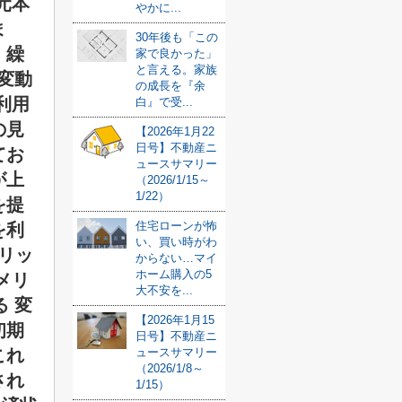
元本
やかに...
ま
30年後も「この
、繰
家で良かった」
と言える。家族
変動
の成長を『余
利用
白』で受...
の見
【2026年1月22
日号】不動産ニ
てお
ュースサマリー
が上
（2026/1/15～
1/22）
を提
住宅ローンが怖
を利
い、買い時がわ
メリッ
からない…マイ
ホーム購入の5
メリ
大不安を...
 変
【2026年1月15
初期
日号】不動産ニ
これ
ュースサマリー
（2026/1/8～
され
1/15）