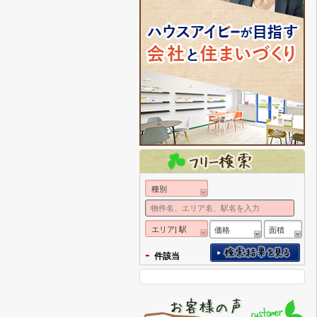
種別
エリア| 駅
価格
面積
-
件該当