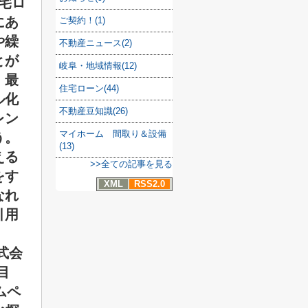
住宅ロ
にあ
ご契約！(1)
や繰
不動産ニュース(2)
とが
岐阜・地域情報(12)
、最
住宅ローン(44)
ル化
不動産豆知識(26)
レン
マイホーム 間取り＆設備
う。
(13)
える
>>全ての記事を見る
をす
XML
RSS2.0
なれ
引用
。
式会
目
ームペ