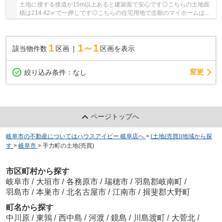
土地に接する接道が15m以上あると建築面で安心です◎こちらの土地面
積は214.42㎡で一押しです◎こちらの住宅用地で念願のマイホームはい
かがでしょうか◎駅まで徒歩12分の場所に立地して...
1
1～1
該当物件数
区画
区画を表示
変更
絞り込み条件：
なし
ページトップへ
岐阜市の不動産についてはハウスアイビー 岐阜店へ
>
(土地(売買))地域から探
す
>
岐阜市
>
手力町の土地(売買)
市区町村から探す
岐阜市
/
大垣市
/
各務原市
/
瑞穂市
/
羽島郡岐南町
/
羽島市
/
本巣市
/
北名古屋市
/
江南市
/
揖斐郡大野町
町名から探す
中川原
/
東鶉
/
西中島
/
河渡
/
鏡島
/
川島渡町
/
大菅北
/