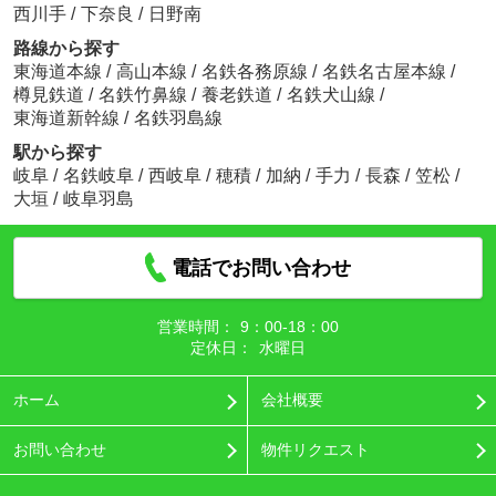
西川手
/
下奈良
/
日野南
路線から探す
東海道本線
/
高山本線
/
名鉄各務原線
/
名鉄名古屋本線
/
樽見鉄道
/
名鉄竹鼻線
/
養老鉄道
/
名鉄犬山線
/
東海道新幹線
/
名鉄羽島線
駅から探す
岐阜
/
名鉄岐阜
/
西岐阜
/
穂積
/
加納
/
手力
/
長森
/
笠松
/
大垣
/
岐阜羽島
電話でお問い合わせ
営業時間：
9：00‐18：00
定休日：
水曜日
ホーム
会社概要
お問い合わせ
物件リクエスト