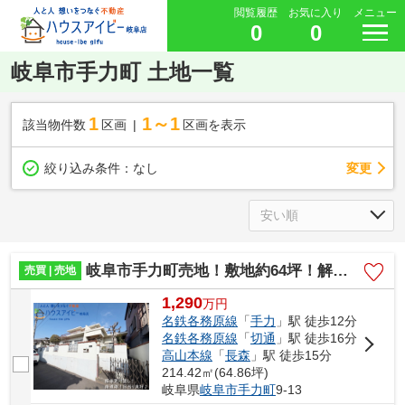
閲覧履歴
お気に入り
メニュー
0
0
岐阜市手力町 土地一覧
1
1～1
該当物件数
区画
区画を表示
変更
絞り込み条件：
なし
岐阜市手力町売地！敷地約64坪！解体更地渡し！建築条件無し！お好きなハウスメーカーさんで建築できます
売買 | 売地
1,290
万
円
名鉄各務原線
「
手力
」駅 徒歩12分
名鉄各務原線
「
切通
」駅 徒歩16分
高山本線
「
長森
」駅 徒歩15分
214.42㎡(64.86坪)
岐阜県
岐阜市
手力町
9-13