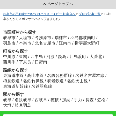
ページトップへ
岐阜市の不動産についてはハウスアイビー 岐阜店へ
>
ブログ記事一覧
>
FC岐
阜さんからスポンサーパネル頂きました♪
市区町村から探す
岐阜市
/
大垣市
/
各務原市
/
瑞穂市
/
羽島郡岐南町
/
羽島市
/
本巣市
/
北名古屋市
/
江南市
/
揖斐郡大野町
町名から探す
中川原
/
東鶉
/
西中島
/
河渡
/
鏡島
/
川島渡町
/
大菅北
/
西川手
/
下奈良
/
日野南
路線から探す
東海道本線
/
高山本線
/
名鉄各務原線
/
名鉄名古屋本線
/
樽見鉄道
/
名鉄竹鼻線
/
養老鉄道
/
名鉄犬山線
/
東海道新幹線
/
名鉄羽島線
駅から探す
岐阜
/
名鉄岐阜
/
西岐阜
/
穂積
/
加納
/
手力
/
長森
/
笠松
/
大垣
/
岐阜羽島