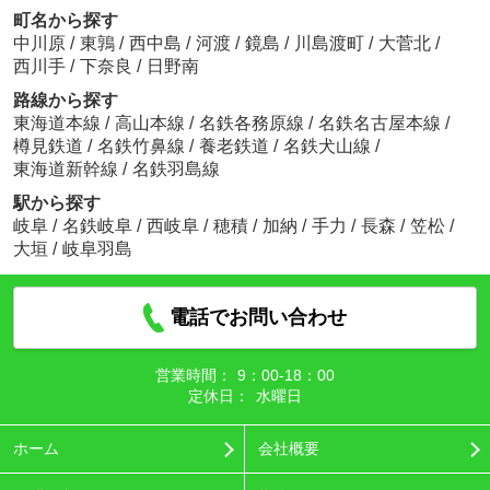
町名から探す
中川原
/
東鶉
/
西中島
/
河渡
/
鏡島
/
川島渡町
/
大菅北
/
西川手
/
下奈良
/
日野南
路線から探す
東海道本線
/
高山本線
/
名鉄各務原線
/
名鉄名古屋本線
/
樽見鉄道
/
名鉄竹鼻線
/
養老鉄道
/
名鉄犬山線
/
東海道新幹線
/
名鉄羽島線
駅から探す
岐阜
/
名鉄岐阜
/
西岐阜
/
穂積
/
加納
/
手力
/
長森
/
笠松
/
大垣
/
岐阜羽島
電話でお問い合わせ
営業時間：
9：00‐18：00
定休日：
水曜日
ホーム
会社概要