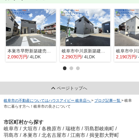
本巣市早野新築建売限定1邸！モレラ岐阜まで徒歩5分！お買い物便利♪最寄りの駅まで徒歩8分です♪
岐阜市中川原新築建売全4棟！お車並列3台可能！長良東小学校区！広めのインナーバルコニー！
2,090万円
/ 4LDK
2,290万円
/ 4LDK
2,190万円
/
ページトップへ
岐阜市の不動産についてはハウスアイビー 岐阜店へ
>
ブログ記事一覧
>
岐阜
市に暮らす方へ！岐阜市の良さについて
市区町村から探す
岐阜市
/
大垣市
/
各務原市
/
瑞穂市
/
羽島郡岐南町
/
羽島市
/
本巣市
/
北名古屋市
/
江南市
/
揖斐郡大野町