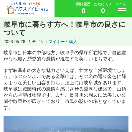
閲覧履歴
お気に入り
メニュー
0
0
岐阜市に暮らす方へ！岐阜市の良さに
ついて
2023-05-28
カテゴリ：
マイホーム購入
岐阜市は日本の中部地方、岐阜県の県庁所在地で、自然豊
かな地域と歴史的な風情が混在する美しいまちです。
まず岐阜市の大きな魅力といえば、壮大な自然環境でしょ
う。市のシンボルである金華山は、その名の通り金色に輝
くような美しい山容を持ち、頂上には岐阜城があります。
岐阜城は戦国時代の風情を感じさせる重厚な建築で、山頂
からの眺望は壮観です。また、長良川の周辺には美しい公
園や散策路が広がっており、市民の憩いの場となっていま
す。