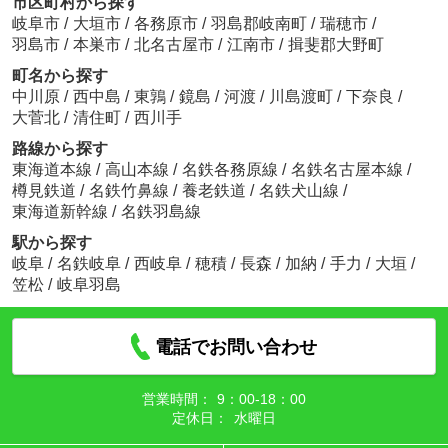
市区町村から探す
岐阜市
/
大垣市
/
各務原市
/
羽島郡岐南町
/
瑞穂市
/
羽島市
/
本巣市
/
北名古屋市
/
江南市
/
揖斐郡大野町
町名から探す
中川原
/
西中島
/
東鶉
/
鏡島
/
河渡
/
川島渡町
/
下奈良
/
大菅北
/
清住町
/
西川手
路線から探す
東海道本線
/
高山本線
/
名鉄各務原線
/
名鉄名古屋本線
/
樽見鉄道
/
名鉄竹鼻線
/
養老鉄道
/
名鉄犬山線
/
東海道新幹線
/
名鉄羽島線
駅から探す
岐阜
/
名鉄岐阜
/
西岐阜
/
穂積
/
長森
/
加納
/
手力
/
大垣
/
笠松
/
岐阜羽島
電話でお問い合わせ
営業時間：
9：00‐18：00
定休日：
水曜日