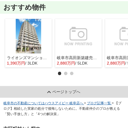
おすすめ物件
ライオンズマンション岐阜清本町！11階につき眺望日当り良好♪フルリノベーション済み！西岐阜駅19分！
岐阜市高田新築建売全2棟！お車並列3台可能！ご家族様に嬉しい5LDK！長期優良住宅！
1,390万円
/ 3LDK
2,880万円
/ 5LDK
2,880万円
/
ページトップへ
岐阜市の不動産についてはハウスアイビー 岐阜店へ
>
ブログ記事一覧
>
【ブ
ログ】相続した実家の処分で後悔しないために。不動産仲介のプロが教える
「賢い手放し方」と「4つの解決策」