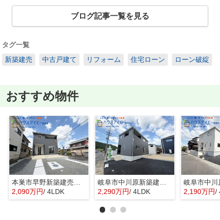
ブログ記事一覧を見る
タグ一覧
新築建売
中古戸建て
リフォーム
住宅ローン
ローン破綻
おすすめ物件
本巣市早野新築建売限定1邸！モレラ岐阜まで徒歩5分！お買い物便利♪最寄りの駅まで徒歩8分です♪
岐阜市中川原新築建売全4棟！お車並列3台可能！長良東小学校区！広めのインナーバルコニー！
2,090万円
/ 4LDK
2,290万円
/ 4LDK
2,190万円
/