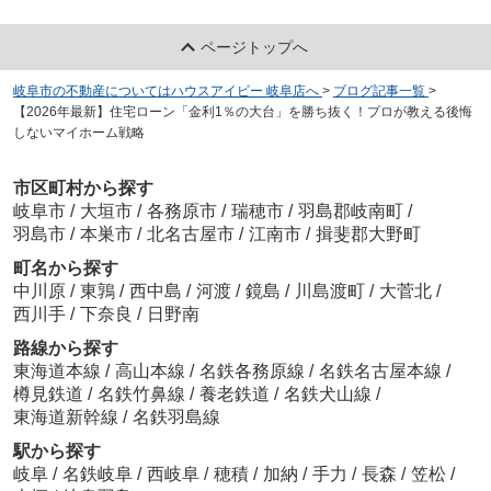
ページトップへ
岐阜市の不動産についてはハウスアイビー 岐阜店へ
>
ブログ記事一覧
>
【2026年最新】住宅ローン「金利1％の大台」を勝ち抜く！プロが教える後悔
しないマイホーム戦略
市区町村から探す
岐阜市
/
大垣市
/
各務原市
/
瑞穂市
/
羽島郡岐南町
/
羽島市
/
本巣市
/
北名古屋市
/
江南市
/
揖斐郡大野町
町名から探す
中川原
/
東鶉
/
西中島
/
河渡
/
鏡島
/
川島渡町
/
大菅北
/
西川手
/
下奈良
/
日野南
路線から探す
東海道本線
/
高山本線
/
名鉄各務原線
/
名鉄名古屋本線
/
樽見鉄道
/
名鉄竹鼻線
/
養老鉄道
/
名鉄犬山線
/
東海道新幹線
/
名鉄羽島線
駅から探す
岐阜
/
名鉄岐阜
/
西岐阜
/
穂積
/
加納
/
手力
/
長森
/
笠松
/