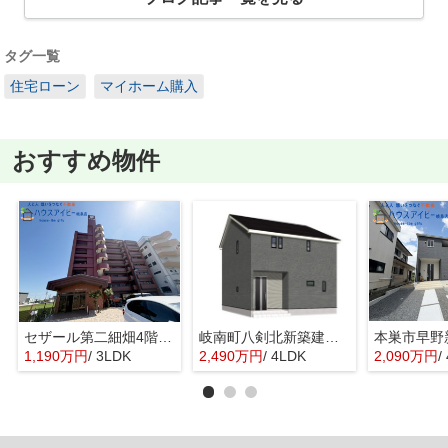
タグ一覧
住宅ローン
マイホーム購入
おすすめ物件
セザール第二細畑4階部分！敷地内駐車場あり！浴室乾燥機・食器洗浄乾燥機付き！細畑駅まで徒歩10分！
岐南町八剣北新築建売限定1邸！お車スペース3台可能！北小学校徒歩10分！インナーバルコニーのあるお家
1,190万円
/ 3LDK
2,490万円
/ 4LDK
2,090万円
/