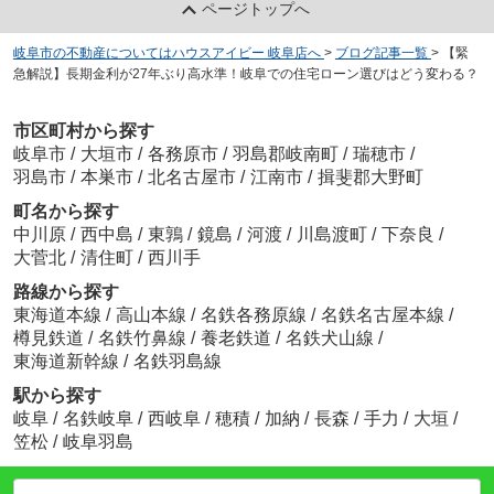
ページトップへ
岐阜市の不動産についてはハウスアイビー 岐阜店へ
>
ブログ記事一覧
>
【緊
急解説】長期金利が27年ぶり高水準！岐阜での住宅ローン選びはどう変わる？
市区町村から探す
岐阜市
/
大垣市
/
各務原市
/
羽島郡岐南町
/
瑞穂市
/
羽島市
/
本巣市
/
北名古屋市
/
江南市
/
揖斐郡大野町
町名から探す
中川原
/
西中島
/
東鶉
/
鏡島
/
河渡
/
川島渡町
/
下奈良
/
大菅北
/
清住町
/
西川手
路線から探す
東海道本線
/
高山本線
/
名鉄各務原線
/
名鉄名古屋本線
/
樽見鉄道
/
名鉄竹鼻線
/
養老鉄道
/
名鉄犬山線
/
東海道新幹線
/
名鉄羽島線
駅から探す
岐阜
/
名鉄岐阜
/
西岐阜
/
穂積
/
加納
/
長森
/
手力
/
大垣
/
笠松
/
岐阜羽島