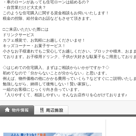
・車のローンがあっても住宅ローンは組めるの？
・自営業だけど大丈夫？
このような住宅購入に関する資金相談もお伺いいたします！
税金の控除、給付金のお話などもさせて頂きます。
□ご来店いただいた際には
ドリンクサービス
カフェ感覚で、お気軽にお越しくださいませ！
キッズコーナー・お菓子サービス！
小さなお子様連れでもご安心してお越しください。ブロックや積木、おま
ております。お子様用ドリンク、子供が大好きな駄菓子もご用意しており
◇はじめての住宅購入、まずはご相談からいかがですか？◇
初めてなので「分からないことが分からない」と思います。
例えば、物件価格の他にかかる費用っていくら？などすぐにご説明いたし
勉強しながら、納得して後悔しない！賢い家探し。
一組のお客様にじっくり向き合っています。
『入りやすくて、相談しやすい』そんなお店作りを心がけております♪