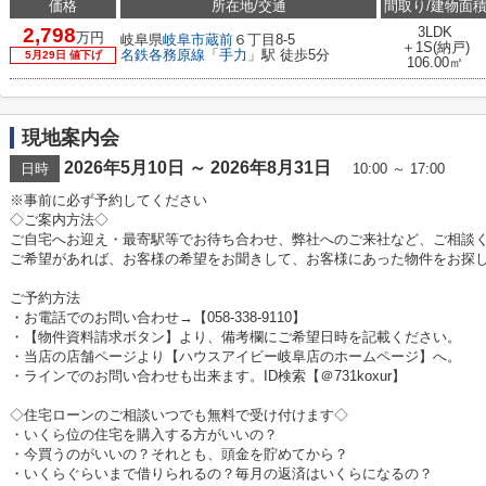
価格
所在地/交通
間取り/建物面
2,798
3LDK
万円
岐阜県
岐阜市
蔵前
６丁目8-5
＋1S(納戸)
名鉄各務原線
「
手力
」駅 徒歩5分
5月29日 値下げ
106.00㎡
現地案内会
2026年5月10日 ～ 2026年8月31日
日時
10:00 ～ 17:00
※事前に必ず予約してください
◇ご案内方法◇
ご自宅へお迎え・最寄駅等でお待ち合わせ、弊社へのご来社など、ご相談
ご希望があれば、お客様の希望をお聞きして、お客様にあった物件をお探
ご予約方法
・お電話でのお問い合わせ→【058-338-9110】
・【物件資料請求ボタン】より、備考欄にご希望日時を記載ください。
・当店の店舗ページより【ハウスアイビー岐阜店のホームページ】へ。
・ラインでのお問い合わせも出来ます。ID検索【＠731koxur】
◇住宅ローンのご相談いつでも無料で受け付けます◇
・いくら位の住宅を購入する方がいいの？
・今買うのがいいの？それとも、頭金を貯めてから？
・いくらぐらいまで借りられるの？毎月の返済はいくらになるの？