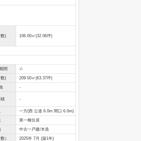
数)
106.00㎡(32.06坪)
期間
-/-
数)
209.50㎡(63.37坪)
地
-
面積
-
況
一方(西 公道 6.0m 間口 6.0m)
域
第一種住居
造
中古一戸建/木造
年数）
2025年 7月 (築1年)