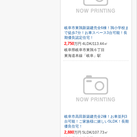
岐阜市東鶉新築建売全6棟！鶉小学校ま
で徒歩7分！お車スペース3台可能！長
期優良認定住宅！
2,750
万円 4LDK/113.44㎡
岐阜県岐阜市東鶉６丁目
東海道本線「岐阜」駅
岐阜市高田新築建売全2棟！お車並列3
台可能！ご家族様に嬉しい5LDK！長期
優良住宅！
2,880
万円 5LDK/107.73㎡