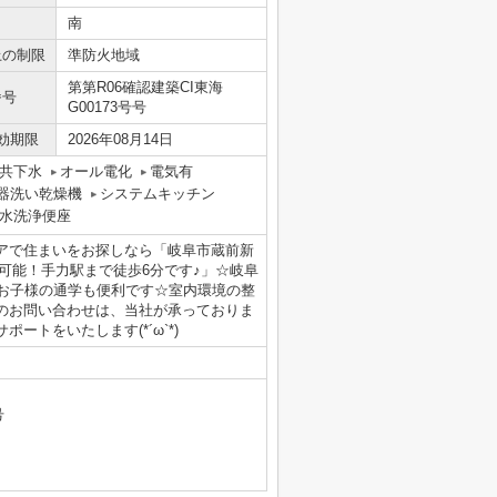
南
上の制限
準防火地域
第第R06確認建築CI東海
番号
G00173号号
効期限
2026年08月14日
共下水
オール電化
電気有
器洗い乾燥機
システムキッチン
水洗浄便座
アで住まいをお探しなら「岐阜市蔵前新
可能！手力駅まで徒歩6分です♪」☆岐阜
、お子様の通学も便利です☆室内環境の整
のお問い合わせは、当社が承っておりま
トをいたします(*´ω`*)
号