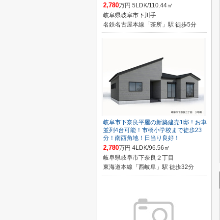
2,780
万円 5LDK/110.44㎡
岐阜県岐阜市下川手
名鉄名古屋本線「茶所」駅 徒歩5分
岐阜市下奈良平屋の新築建売1邸！お車
並列4台可能！市橋小学校まで徒歩23
分！南西角地！日当り良好！
2,780
万円 4LDK/96.56㎡
岐阜県岐阜市下奈良２丁目
東海道本線「西岐阜」駅 徒歩32分