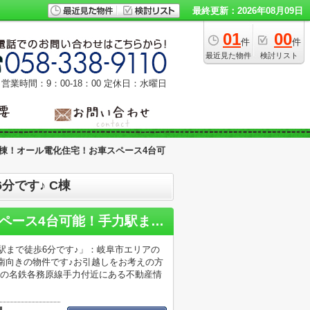
最終更新：2026年08月09日
01
00
件
件
最近見た物件
検討リスト
営業時間：9：00‐18：00
定休日：水曜日
棟！オール電化住宅！お車スペース4台可
分です♪ C棟
岐阜市蔵前新築建売C棟！オール電化住宅！お車スペース4台可能！手力駅まで徒歩6分です♪
駅まで徒歩6分です♪」：岐阜市エリアの
南向きの物件です♪お引越しをお考えの方
市の名鉄各務原線手力付近にある不動産情