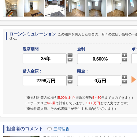
ローンシミュレーション
この物件を購入した場合の、月々の支払い価格の一
せん。
返済期間
金利
ボ
借入金額：
頭金：
（※元利均等方式 金利
5.00％まで
※返済年数
5～50
年まで入力できます）
（※ボーナスは
年2回
で計算しています。
1000万円
まで入力できます）
（※物件購入時、その他諸費用が発生する場合がございます）
担当者のコメント
三浦理香