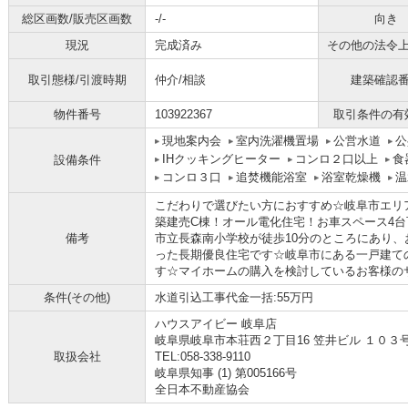
総区画数/販売区画数
-/-
向き
現況
完成済み
その他の法令
取引態様/引渡時期
仲介/相談
建築確認
物件番号
103922367
取引条件の有
現地案内会
室内洗濯機置場
公営水道
公
IHクッキングヒーター
コンロ２口以上
食
設備条件
コンロ３口
追焚機能浴室
浴室乾燥機
温
こだわりで選びたい方におすすめ☆岐阜市エリ
築建売C棟！オール電化住宅！お車スペース4台
備考
市立長森南小学校が徒歩10分のところにあり
った長期優良住宅です☆岐阜市にある一戸建て
す☆マイホームの購入を検討しているお客様のサポー
条件(その他)
水道引込工事代金一括:55万円
ハウスアイビー 岐阜店
岐阜県岐阜市本荘西２丁目16 笠井ビル １０３
取扱会社
TEL:058-338-9110
岐阜県知事 (1) 第005166号
全日本不動産協会