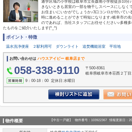
通学区域の小学校は岐阜市立長森南小学校徒歩10分
きないときも居室の一部を物干しスペースにしなくて済
お住まいにいかがでしょうか♪3口コンロが付いてい
時に進めることができて時短になります♪岐阜市の
のであれば、当社スタッフにお任せください♪多種
たものをご紹介いたします(^_^)
ポイント・特徴
温水洗浄便座
２駅利用可
ダウンライト
追焚機能浴室
平坦地
お問い合わせは
ハウスアイビー 岐阜店まで
058-338-9110
〒500-8361
岐阜県岐阜市本荘西２丁目1
9：00‐18：00 定休日:水曜日
【中古一戸建】
物件番号：103922367
情報更新日：20
物件概要