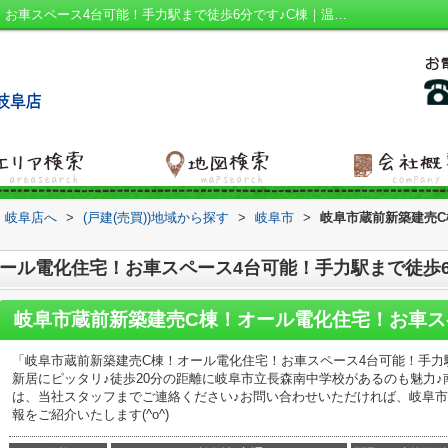
岐阜市蔵前新築建売C棟！オール電化住宅！お車スペース4台可能！手力駅まで徒歩6分です♪C棟｜温水洗浄便座 ２駅利用可 ダウンライト 追焚機能浴室 平坦地｜岐阜市の建売｜ハウスアイビー 岐阜店
 岐阜店へ
>
(戸建(売買))地域から探す
>
岐阜市
>
岐阜市蔵前新築建売C
ール電化住宅！お車スペース4台可能！手力駅まで徒歩6
「岐阜市蔵前新築建売C棟！オール電化住宅！お車スペース4台可能！手力
新居にピッタリ♪徒歩20分の距離に岐阜市立長森南中学校があるのも魅力♪
は、当社スタッフまでご連絡ください♪お問い合わせいただければ、岐阜
報をご紹介いたします(^o^)