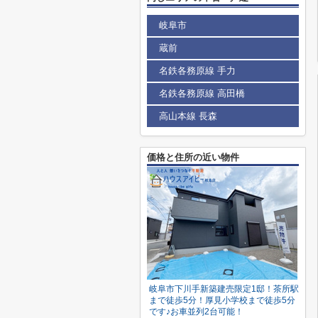
岐阜市
蔵前
名鉄各務原線 手力
名鉄各務原線 高田橋
高山本線 長森
価格と住所の近い物件
岐阜市下川手新築建売限定1邸！茶所駅
まで徒歩5分！厚見小学校まで徒歩5分
です♪お車並列2台可能！