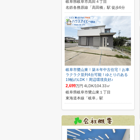
岐阜県岐阜市高田４丁目
名鉄各務原線「高田橋」駅 徒歩6分
岐阜市鷺山東！築８年中古住宅！お車
ラクラク並列4台可能！ゆとりのある
19帖のLDK！周辺環境良好♪
2,699
万円 4LDK/104.33㎡
岐阜県岐阜市鷺山東１丁目
東海道本線「岐阜」駅