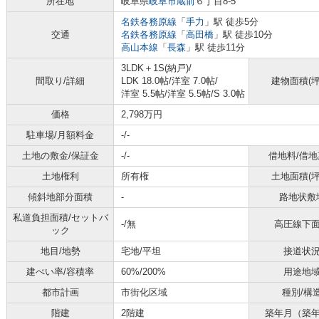
所在地
岐阜県
岐阜市
蔵前
６丁目8-5
名鉄各務原線
「
手力
」駅 徒歩5分
交通
名鉄各務原線
「
高田橋
」駅 徒歩10分
高山本線
「
長森
」駅 徒歩11分
3LDK＋1S(納戸)/
間取り/詳細
LDK 18.0帖
/
洋室 7.0帖
/
建物面積(坪
洋室 5.5帖
/
洋室 5.5帖
/
S 3.0帖
価格
2,798万円
駐車場/月額料金
-/-
土地の敷金/保証金
-/-
借地料/借地
土地権利
所有権
土地面積(坪
傾斜地部分面積
-
路地状敷
私道負担面積/セットバ
-/無
高圧線下
ック
地目/地勢
宅地/平坦
接道状
建ぺい率/容積率
60%/200%
用途地
都市計画
市街化区域
種別/構
階建
2階建
築年月（築