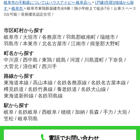
岐阜市の不動産についてはハウスアイビー 岐阜店へ
>
(戸建(売買))地域から探
す
>
岐阜市
>
岐阜市東鶉新築建売全6棟！鶉小学校まで徒歩7分！お車スペース
3台可能！長期優良認定住宅！
市区町村から探す
岐阜市
/
大垣市
/
各務原市
/
羽島郡岐南町
/
瑞穂市
/
羽島市
/
本巣市
/
北名古屋市
/
江南市
/
揖斐郡大野町
町名から探す
中川原
/
西中島
/
東鶉
/
鏡島
/
河渡
/
川島渡町
/
下奈良
/
大菅北
/
清住町
/
西川手
路線から探す
東海道本線
/
高山本線
/
名鉄各務原線
/
名鉄名古屋本線
/
樽見鉄道
/
名鉄竹鼻線
/
養老鉄道
/
名鉄犬山線
/
東海道新幹線
/
名鉄羽島線
駅から探す
岐阜
/
名鉄岐阜
/
西岐阜
/
穂積
/
加納
/
長森
/
手力
/
大垣
/
笠松
/
岐阜羽島
電話でお問い合わせ