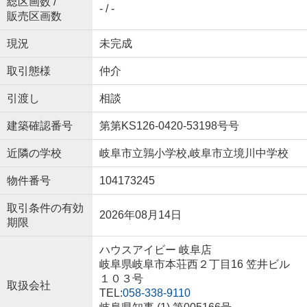
総区画数 /
- / -
販売区画数
現況
未完成
取引態様
仲介
引渡し
相談
建築確認番号
第第KS126-0420-53198号号
近隣の学校
岐阜市立鶉小学校,岐阜市立境川中学校
物件番号
104173245
取引条件の有効
2026年08月14日
期限
ハウスアイビー 岐阜店
岐阜県岐阜市本荘西２丁目16 笠井ビル
１０３号
取扱会社
TEL:
058-338-9110