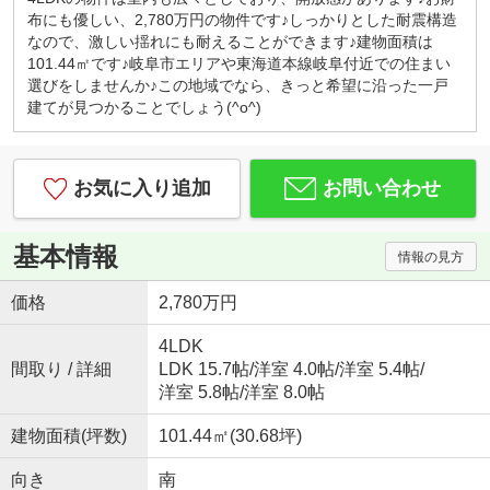
カフェ感覚で、お気軽にお越しくださいませ！
布にも優しい、2,780万円の物件です♪しっかりとした耐震構造
キッズコーナー・お菓子サービス！
なので、激しい揺れにも耐えることができます♪建物面積は
小さなお子様連れでもご安心してお越しください。
101.44㎡です♪岐阜市エリアや東海道本線岐阜付近での住まい
ブロックや積木、おままごとセットなど沢山のおも
選びをしませんか♪この地域でなら、きっと希望に沿った一戸
ちゃ取り揃えております。お子様用ドリンク、子供
建てが見つかることでしょう(^o^)
が大好きな駄菓子もご用意しております。
◇はじめての住宅購入、まずはご相談からいかがで
すか？◇
お気に入り追加
お問い合わせ
初めてなので「分からないことが分からない」と思
います。
例えば、物件価格の他にかかる費用っていくら？な
基本情報
情報の見方
どすぐにご説明いたします。
勉強しながら、納得して後悔しない！賢い家探し。
価格
2,780万円
一組のお客様にじっくり向き合っています。
『入りやすくて、相談しやすい』そんなお店作りを
4LDK
心がけております♪
間取り / 詳細
LDK 15.7帖
/
洋室 4.0帖
/
洋室 5.4帖
/
洋室 5.8帖
/
洋室 8.0帖
建物面積(坪数)
101.44㎡(30.68坪)
向き
南