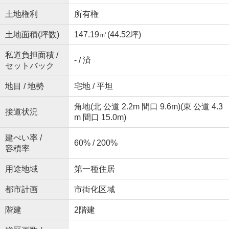
土地権利
所有権
土地面積(坪数)
147.19㎡(44.52坪)
私道負担面積 /
- / 済
セットバック
地目 / 地勢
宅地 / 平坦
角地(北 公道 2.2m 間口 9.6m)(東 公道 4.3
接道状況
m 間口 15.0m)
建ぺい率 /
60% / 200%
容積率
用途地域
第一種住居
都市計画
市街化区域
階建
2階建