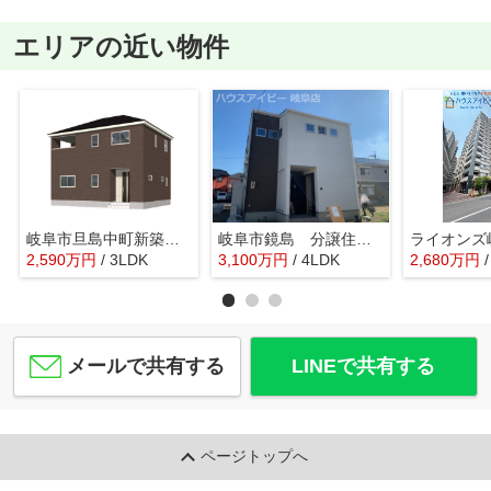
エリアの近い物件
岐阜市旦島中町新築建売限定1邸！お車スペース並列4台可能！パントリー収納付きの3LDK！
岐阜市鏡島 分譲住宅 掘りごたつと書斎があるお家
2,590
万
円
/ 3LDK
3,100
万
円
/ 4LDK
2,680
万
円
メールで共有する
LINEで共有する
ページトップへ