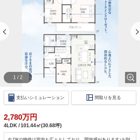
・【物件資料請求ボタン】より、備考欄にご希望日
時を記載ください。
・当店の店舗ページより【ハウスアイビー岐阜店の
ホームページ】へ。
・ラインでのお問い合わせも出来ます。ID検索【＠
731koxur】
◇住宅ローンのご相談いつでも無料で受け付けます
◇
・いくら位の住宅を購入する方がいいの？
・今買うのがいいの？それとも、頭金を貯めてか
ら？
1 / 2
・いくらぐらいまで借りられるの？毎月の返済はい
くらになるの？
・車のローンがあっても住宅ローンは組めるの？
支払いシミュレーション
間取りを見る
・自営業だけど大丈夫？
このような住宅購入に関する資金相談もお伺いいた
します！
2,780万円
税金の控除、給付金のお話などもさせて頂きます。
4LDK
101.44㎡(30.68坪)
□ご来店いただいた際には
ドリンクサービス
4LDKの物件は室内も広々としており、開放感があります♪お財