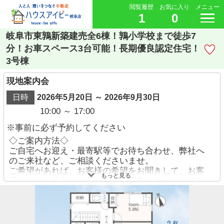
閲覧履歴
お気に入り
メニュー
1
0
岐阜市東鶉新築建売全6棟！鶉小学校まで徒歩7
分！お車スペース3台可能！長期優良認定住宅！
3号棟
現地案内会
日時
2026年5月20日 ～ 2026年9月30日
10:00 ～ 17:00
※事前に必ず予約してください
◇ご案内方法◇
ご自宅へお迎え・最寄駅等でお待ち合わせ、弊社へ
のご来社など、ご相談くださいませ。
ご希望があれば、お客様の希望をお聞きして、お客
もっと見る
様にあった物件をお探ししてご案内することもでき
ます。
ご予約方法
・お電話でのお問い合わせ→【058-338-9110】