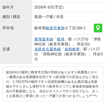
築年月
2026年 8月(予定)
種別 / 構造
新築一戸建 / 木造
所在地
岐阜県
岐阜市
東鶉
６丁目186-1
東海道本線
「
岐阜
」駅 バス27分 「津島
神社前（岐阜市東鶉）」 停歩3分
交通
名鉄名古屋本線
「
名鉄岐阜
」駅 バス27
分 「津島神社前（岐阜市東鶉）」 停歩3
分
徒歩8分の場所に岐阜市立鶉小学校があります☆税優遇とロー
ン優遇のある長期優良住宅です☆経済面での圧迫も少なく安心
の、2,780万円の物件です☆浴室乾燥機のあるお風呂場は洗濯
物を干すときにも便利です☆岐阜市エリアと東海道本線岐阜付
近の不動産探しなら、当社がオススメです☆当社でなら、きっ
とお客様のご希望に合った一戸建てが見つかるでしょう(*^^*)