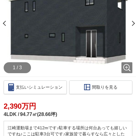
時を記載ください。
・当店の店舗ページより【ハウスアイビー岐阜店の
ホームページ】へ。
・ラインでのお問い合わせも出来ます。ID検索【＠
731koxur】
◇住宅ローンのご相談いつでも無料で受け付けます
◇
・いくら位の住宅を購入する方がいいの？
・今買うのがいいの？それとも、頭金を貯めてか
ら？
1 / 3
・いくらぐらいまで借りられるの？毎月の返済はい
くらになるの？
・車のローンがあっても住宅ローンは組めるの？
支払いシミュレーション
間取りを見る
・自営業だけど大丈夫？
このような住宅購入に関する資金相談もお伺いいた
します！
2,390万円
税金の控除、給付金のお話などもさせて頂きます。
4LDK
94.77㎡(28.66坪)
□ご来店いただいた際には
ドリンクサービス
江崎運動場まで412mです♪駐車する場所は何台あっても嬉しい
カフェ感覚で、お気軽にお越しくださいませ！
ですね♪ここは駐車3台可です♪家族皆で暮らすなら広々とした