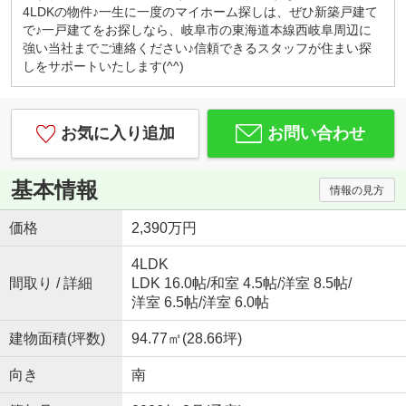
キッズコーナー・お菓子サービス！
4LDKの物件♪一生に一度のマイホーム探しは、ぜひ新築戸建て
小さなお子様連れでもご安心してお越しください。
で♪一戸建てをお探しなら、岐阜市の東海道本線西岐阜周辺に
ブロックや積木、おままごとセットなど沢山のおも
強い当社までご連絡ください♪信頼できるスタッフが住まい探
ちゃ取り揃えております。お子様用ドリンク、子供
しをサポートいたします(^^)
が大好きな駄菓子もご用意しております。
◇はじめての住宅購入、まずはご相談からいかがで
すか？◇
お気に入り追加
お問い合わせ
初めてなので「分からないことが分からない」と思
います。
例えば、物件価格の他にかかる費用っていくら？な
基本情報
情報の見方
どすぐにご説明いたします。
勉強しながら、納得して後悔しない！賢い家探し。
価格
2,390万円
一組のお客様にじっくり向き合っています。
『入りやすくて、相談しやすい』そんなお店作りを
4LDK
心がけております♪
間取り / 詳細
LDK 16.0帖
/
和室 4.5帖
/
洋室 8.5帖
/
洋室 6.5帖
/
洋室 6.0帖
建物面積(坪数)
94.77㎡(28.66坪)
向き
南