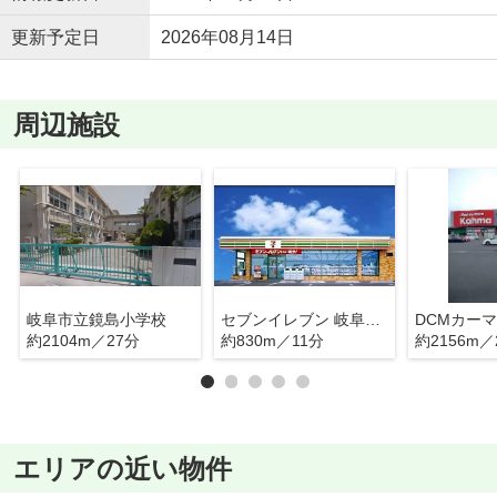
更新予定日
2026年08月14日
周辺施設
岐阜市立鏡島小学校
セブンイレブン 岐阜今嶺3丁目店
DCMカーマ
約2104m／27分
約830m／11分
約2156m／
エリアの近い物件