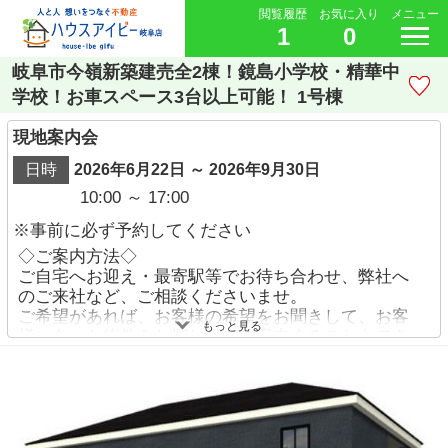
閲覧履歴
お気に入り
メニュー
1
0
岐阜市今嶺新築建売全2棟！鏡島小学校・精華中
学校！お車スペース3台以上可能！ 1号棟
現地案内会
日時
2026年6月22日 ～ 2026年9月30日
10:00 ～ 17:00
※事前に必ず予約してください
◇ご案内方法◇
ご自宅へお迎え・最寄駅等でお待ち合わせ、弊社へ
のご来社など、ご相談くださいませ。
ご希望があれば、お客様の希望をお聞きして、お客
もっと見る
様にあった物件をお探ししてご案内することもでき
ます。
ご予約方法
・お電話でのお問い合わせ→【058-338-9110】
・【物件資料請求ボタン】より、備考欄にご希望日