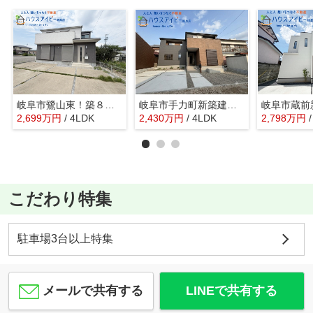
岐阜市鷺山東！築８年中古住宅！お車ラクラク並列4台可能！ゆとりのある19帖のLDK！周辺環境良好♪
岐阜市手力町新築建売全2棟！最寄りの駅まで徒歩10分！長森南小学校徒歩9分！お車スペース2台可能！
2,699
万
円
/ 4LDK
2,430
万
円
/ 4LDK
2,798
万
円
こだわり特集
駐車場3台以上特集
メールで共有する
LINEで共有する