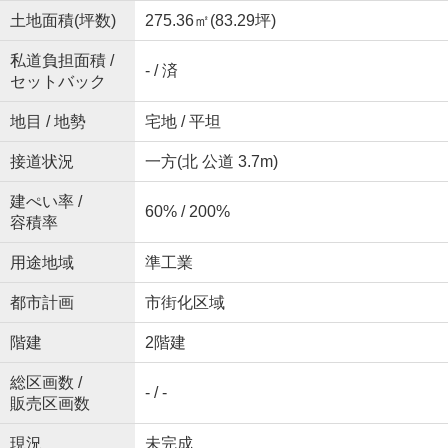
土地面積(坪数)
275.36㎡(83.29坪)
私道負担面積 /
- / 済
セットバック
地目 / 地勢
宅地 / 平坦
接道状況
一方(北 公道 3.7m)
建ぺい率 /
60% / 200%
容積率
用途地域
準工業
都市計画
市街化区域
階建
2階建
総区画数 /
- / -
販売区画数
現況
未完成