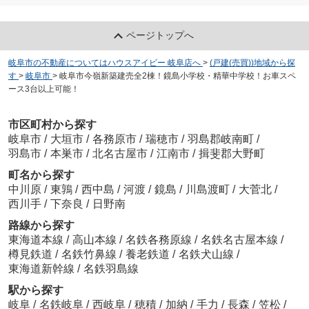
ページトップへ
岐阜市の不動産についてはハウスアイビー 岐阜店へ
>
(戸建(売買))地域から探
す
>
岐阜市
>
岐阜市今嶺新築建売全2棟！鏡島小学校・精華中学校！お車スペ
ース3台以上可能！
市区町村から探す
岐阜市
/
大垣市
/
各務原市
/
瑞穂市
/
羽島郡岐南町
/
羽島市
/
本巣市
/
北名古屋市
/
江南市
/
揖斐郡大野町
町名から探す
中川原
/
東鶉
/
西中島
/
河渡
/
鏡島
/
川島渡町
/
大菅北
/
西川手
/
下奈良
/
日野南
路線から探す
東海道本線
/
高山本線
/
名鉄各務原線
/
名鉄名古屋本線
/
樽見鉄道
/
名鉄竹鼻線
/
養老鉄道
/
名鉄犬山線
/
東海道新幹線
/
名鉄羽島線
駅から探す
岐阜
/
名鉄岐阜
/
西岐阜
/
穂積
/
加納
/
手力
/
長森
/
笠松
/