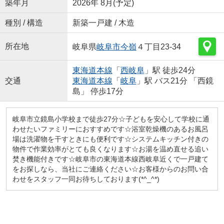
築年月
2026年 8月(予定)
種別 / 構造
新築一戸建 / 木造
所在地
岐阜県
岐阜市
今嶺
４丁目23-34
東海道本線
「
西岐阜
」駅 徒歩24分
交通
東海道本線
「
岐阜
」駅 バス21分 「西鏡
島」 停歩17分
岐阜市立鏡島小学校まで徒歩27分☆子どもを安心して学校に通
わせたいファミリーにおすすめです☆浴室乾燥機のあるお風呂
場は洗濯物を干すときにも便利です☆システムキッチン付きの
物件で作業効率がとても良くなります☆お湯を温め直せる追い
焚き機能付きです☆岐阜市の東海道本線西岐阜近くで一戸建て
をお探しなら、当社にご連絡ください☆お客様からのお問い合
わせをスタッフ一同お待ちしております(*^_^*)