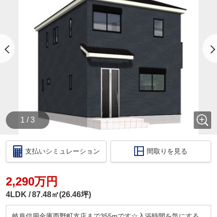
・【物件資料請求ボタン】より、備考欄にご希望日
時を記載ください。
・当店の店舗ページより【ハウスアイビー岐阜店の
ホームページ】へ。
・ラインでのお問い合わせも出来ます。ID検索【＠
731koxur】
◇住宅ローンのご相談いつでも無料で受け付けます
◇
・いくら位の住宅を購入する方がいいの？
・今買うのがいいの？それとも、頭金を貯めてか
ら？
1 / 3
・いくらぐらいまで借りられるの？毎月の返済はい
くらになるの？
・車のローンがあっても住宅ローンは組めるの？
支払いシミュレーション
間取りを見る
・自営業だけど大丈夫？
このような住宅購入に関する資金相談もお伺いいた
します！
2,290万円
税金の控除、給付金のお話などもさせて頂きます。
4LDK
87.48㎡(26.46坪)
□ご来店いただいた際には
ドリンクサービス
岐阜信用金庫西野町支店まで355mです☆入浴時間を気にする