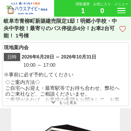
閲覧履歴
お気に入り
メニュー
1
0
岐阜市青柳町新築建売限定1邸！明郷小学校・中
央中学校！最寄りのバス停徒歩4分！お車2台可
能！ 1号棟
現地案内会
日時
2026年6月28日 ～ 2026年10月31日
10:00 ～ 17:00
※事前に必ず予約してください
◇ご案内方法◇
ご自宅へお迎え・最寄駅等でお待ち合わせ、弊社へ
のご来社など、ご相談くださいませ。
ご希望があれば、お客様の希望をお聞きして、お客
もっと見る
様にあった物件をお探ししてご案内することもでき
ます。
ご予約方法
・お電話でのお問い合わせ→【058-338-9110】