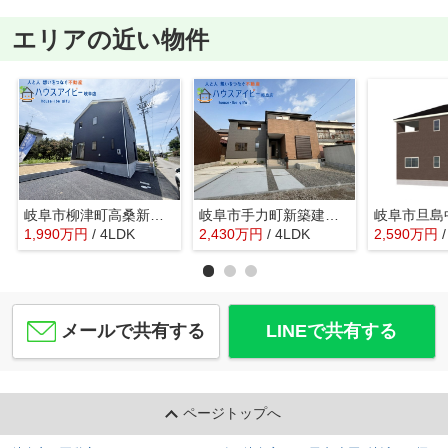
エリアの近い物件
岐阜市柳津町高桑新築建売限定1邸！お車並列2台可能！16帖のリビング！インナーバルコニーのあるお家！
岐阜市手力町新築建売全2棟！最寄りの駅まで徒歩10分！長森南小学校徒歩9分！お車スペース2台可能！
1,990
万
円
/ 4LDK
2,430
万
円
/ 4LDK
2,590
万
円
メールで共有する
LINEで共有する
ページトップへ