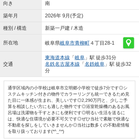
向き
南
築年月
2026年 9月(予定)
種別 / 構造
新築一戸建 / 木造
所在地
岐阜県
岐阜市
青柳町
４丁目28-1
東海道本線
「
岐阜
」駅 徒歩31分
交通
名鉄名古屋本線
「
名鉄岐阜
」駅 徒歩32
分
通学区域内の小学校は岐阜市立明郷小学校で徒歩7分です◎シ
ステムキッチン付きの物件でカラーリングも統一できるため見
た目に一体感が生まれ、美しいです◎2,290万円と、少しご予
算を相談したい方にも適した物件です◎浴室乾燥機のあるお風
呂場は洗濯物を干すときにも便利です◎明るい生活を送るに
は、快適な住環境が必要不可欠です◎ぜひ当社で素敵で快適な
不動産を探しをしていきませんか◎当社は数多くの不動産情報
を取り扱っております(*^_^*)