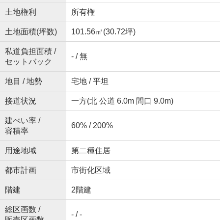
土地権利
所有権
土地面積(坪数)
101.56㎡(30.72坪)
私道負担面積 /
- / 無
セットバック
地目 / 地勢
宅地 / 平坦
接道状況
一方(北 公道 6.0m 間口 9.0m)
建ぺい率 /
60% / 200%
容積率
用途地域
第二種住居
都市計画
市街化区域
階建
2階建
総区画数 /
- / -
販売区画数