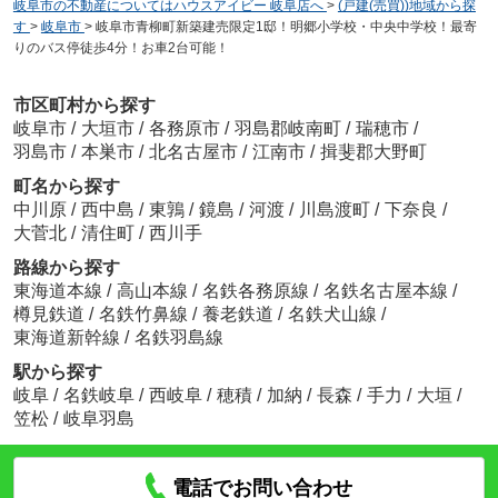
岐阜市の不動産についてはハウスアイビー 岐阜店へ
>
(戸建(売買))地域から探
す
>
岐阜市
>
岐阜市青柳町新築建売限定1邸！明郷小学校・中央中学校！最寄
りのバス停徒歩4分！お車2台可能！
市区町村から探す
岐阜市
/
大垣市
/
各務原市
/
羽島郡岐南町
/
瑞穂市
/
羽島市
/
本巣市
/
北名古屋市
/
江南市
/
揖斐郡大野町
町名から探す
中川原
/
西中島
/
東鶉
/
鏡島
/
河渡
/
川島渡町
/
下奈良
/
大菅北
/
清住町
/
西川手
路線から探す
東海道本線
/
高山本線
/
名鉄各務原線
/
名鉄名古屋本線
/
樽見鉄道
/
名鉄竹鼻線
/
養老鉄道
/
名鉄犬山線
/
東海道新幹線
/
名鉄羽島線
駅から探す
岐阜
/
名鉄岐阜
/
西岐阜
/
穂積
/
加納
/
長森
/
手力
/
大垣
/
笠松
/
岐阜羽島
電話でお問い合わせ