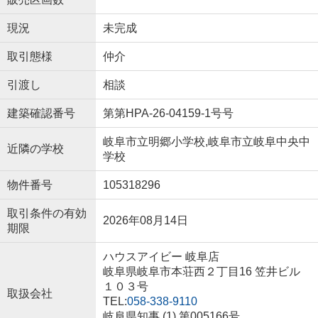
現況
未完成
取引態様
仲介
引渡し
相談
建築確認番号
第第HPA-26-04159-1号号
岐阜市立明郷小学校,岐阜市立岐阜中央中
近隣の学校
学校
物件番号
105318296
取引条件の有効
2026年08月14日
期限
ハウスアイビー 岐阜店
岐阜県岐阜市本荘西２丁目16 笠井ビル
１０３号
取扱会社
TEL:
058-338-9110
岐阜県知事 (1) 第005166号