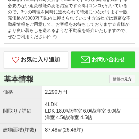
カフェ感覚で、お気軽にお越しくださいませ！
必要のない追焚機能のある浴室です☆3口コンロが付いている
キッズコーナー・お菓子サービス！
ので、3つの料理を同時に進められて時短につながります☆販
小さなお子様連れでもご安心してお越しください。
売価格が3000万円以内に抑えられています☆当社では豊富な不
ブロックや積木、おままごとセットなど沢山のおも
動産情報をご用意して、お客様をお待ちしております☆皆様が
ちゃ取り揃えております。お子様用ドリンク、子供
より良い暮らしを送れるような不動産を紹介いたしますので、
が大好きな駄菓子もご用意しております。
ぜひご利用ください(^_^)
◇はじめての住宅購入、まずはご相談からいかがで
すか？◇
初めてなので「分からないことが分からない」と思
お気に入り追加
お問い合わせ
います。
例えば、物件価格の他にかかる費用っていくら？な
どすぐにご説明いたします。
基本情報
情報の見方
勉強しながら、納得して後悔しない！賢い家探し。
一組のお客様にじっくり向き合っています。
価格
2,290万円
『入りやすくて、相談しやすい』そんなお店作りを
心がけております♪
4LDK
間取り / 詳細
LDK 18.0帖
/
洋室 6.0帖
/
洋室 6.0帖
/
洋室 4.5帖
/
洋室 4.5帖
建物面積(坪数)
87.48㎡(26.46坪)