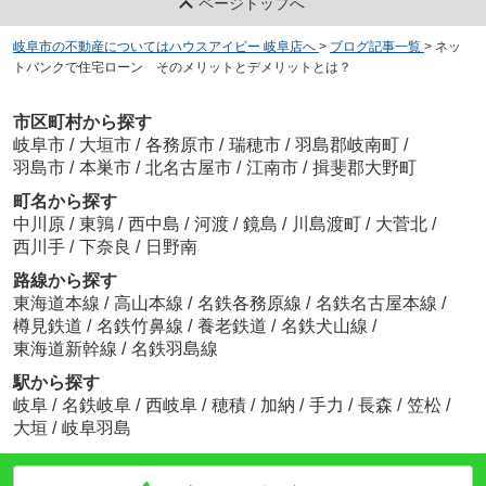
ページトップへ
岐阜市の不動産についてはハウスアイビー 岐阜店へ
>
ブログ記事一覧
>
ネッ
トバンクで住宅ローン そのメリットとデメリットとは？
市区町村から探す
岐阜市
/
大垣市
/
各務原市
/
瑞穂市
/
羽島郡岐南町
/
羽島市
/
本巣市
/
北名古屋市
/
江南市
/
揖斐郡大野町
町名から探す
中川原
/
東鶉
/
西中島
/
河渡
/
鏡島
/
川島渡町
/
大菅北
/
西川手
/
下奈良
/
日野南
路線から探す
東海道本線
/
高山本線
/
名鉄各務原線
/
名鉄名古屋本線
/
樽見鉄道
/
名鉄竹鼻線
/
養老鉄道
/
名鉄犬山線
/
東海道新幹線
/
名鉄羽島線
駅から探す
岐阜
/
名鉄岐阜
/
西岐阜
/
穂積
/
加納
/
手力
/
長森
/
笠松
/
大垣
/
岐阜羽島