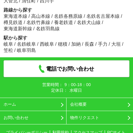
大菅北
/
清住町
/
西川手
路線から探す
東海道本線
/
高山本線
/
名鉄各務原線
/
名鉄名古屋本線
/
樽見鉄道
/
名鉄竹鼻線
/
養老鉄道
/
名鉄犬山線
/
東海道新幹線
/
名鉄羽島線
駅から探す
岐阜
/
名鉄岐阜
/
西岐阜
/
穂積
/
加納
/
長森
/
手力
/
大垣
/
笠松
/
岐阜羽島
電話でお問い合わせ
営業時間：
9：00‐18：00
定休日：
水曜日
ホーム
会社概要
お問い合わせ
物件リクエスト
プライバシーポリシー
利用規約
アクセスマップ
PCサイト