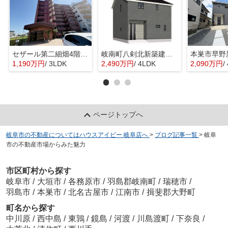
セザール第二細畑4階部分！敷地内駐車場あり！浴室乾燥機・食器洗浄乾燥機付き！細畑駅まで徒歩10分！
岐南町八剣北新築建売限定1邸！お車スペース3台可能！北小学校徒歩10分！インナーバルコニーのあるお家
1,190万円
/ 3LDK
2,490万円
/ 4LDK
2,090万円
/
ページトップへ
岐阜市の不動産についてはハウスアイビー 岐阜店へ
>
ブログ記事一覧
>
岐阜
市の不動産市場からみた魅力
市区町村から探す
岐阜市
/
大垣市
/
各務原市
/
羽島郡岐南町
/
瑞穂市
/
羽島市
/
本巣市
/
北名古屋市
/
江南市
/
揖斐郡大野町
町名から探す
中川原
/
西中島
/
東鶉
/
鏡島
/
河渡
/
川島渡町
/
下奈良
/