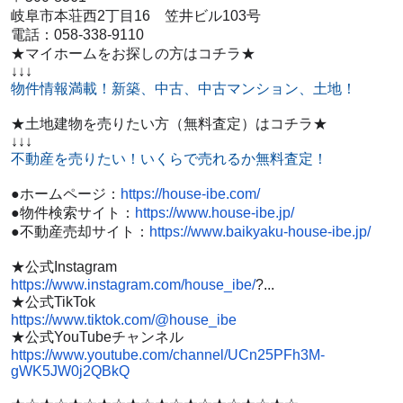
岐阜市本荘西2丁目16 笠井ビル103号
電話：058-338-9110
★マイホームをお探しの方はコチラ★
↓↓↓
物件情報満載！新築、中古、中古マンション、土地！
★土地建物を売りたい方（無料査定）はコチラ★
↓↓↓
不動産を売りたい！いくらで売れるか無料査定！
●ホームページ：
https://house-ibe.com/
●物件検索サイト：
https://www.house-ibe.jp/
●不動産売却サイト：
https://www.baikyaku-house-ibe.jp/
★公式Instagram
https://www.instagram.com/house_ibe/
?...
★公式TikTok
https://www.tiktok.com/@house_ibe
★公式YouTubeチャンネル
https://www.youtube.com/channel/UCn25PFh3M-
gWK5JW0j2QBkQ