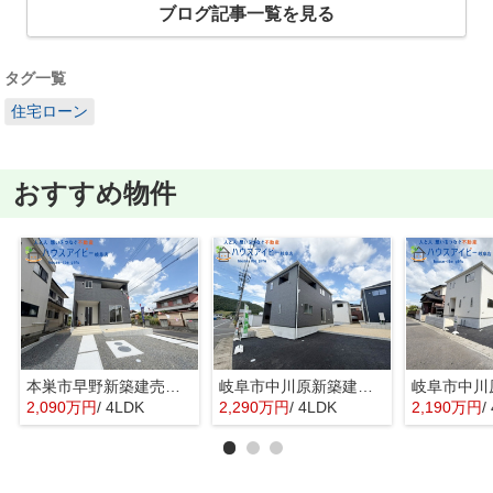
ブログ記事一覧を見る
タグ一覧
住宅ローン
おすすめ物件
本巣市早野新築建売限定1邸！モレラ岐阜まで徒歩5分！お買い物便利♪最寄りの駅まで徒歩8分です♪
岐阜市中川原新築建売全4棟！お車並列3台可能！長良東小学校区！広めのインナーバルコニー！
2,090万円
/ 4LDK
2,290万円
/ 4LDK
2,190万円
/