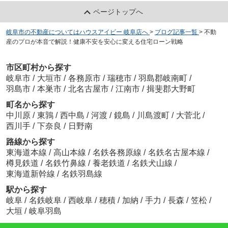
ページトップへ
岐阜市の不動産についてはハウスアイビー 岐阜店へ
>
ブログ記事一覧
>
不動
産のプロが本音で解説！健康不安を安心に変える住宅ローン戦略
市区町村から探す
岐阜市
/
大垣市
/
各務原市
/
瑞穂市
/
羽島郡岐南町
/
羽島市
/
本巣市
/
北名古屋市
/
江南市
/
揖斐郡大野町
町名から探す
中川原
/
東鶉
/
西中島
/
河渡
/
鏡島
/
川島渡町
/
大菅北
/
西川手
/
下奈良
/
日野南
路線から探す
東海道本線
/
高山本線
/
名鉄各務原線
/
名鉄名古屋本線
/
樽見鉄道
/
名鉄竹鼻線
/
養老鉄道
/
名鉄犬山線
/
東海道新幹線
/
名鉄羽島線
駅から探す
岐阜
/
名鉄岐阜
/
西岐阜
/
穂積
/
加納
/
手力
/
長森
/
笠松
/
大垣
/
岐阜羽島