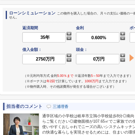
ローンシミュレーション
この物件を購入した場合の、月々の支払い価格の一
せん。
返済期間
金利
ボ
借入金額：
頭金：
（※元利均等方式 金利
5.00％まで
※返済年数
5～50
年まで入力できます）
（※ボーナスは
年2回
で計算しています。
1000万円
まで入力できます）
（※物件購入時、その他諸費用が発生する場合がございます）
担当者のコメント
三浦理香
通学区域の小学校は岐阜市立鶉小学校徒歩8分◎南
らご覧ください◎建物面積が107.65㎡でご家族で
使いやすくおしゃれでニーズの高いシステムキッチ
の快適な暮らしを実現させるためには、住まいの環