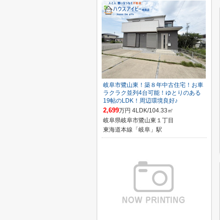
岐阜市鷺山東！築８年中古住宅！お車
ラクラク並列4台可能！ゆとりのある
19帖のLDK！周辺環境良好♪
2,699
万円 4LDK/104.33㎡
岐阜県岐阜市鷺山東１丁目
東海道本線「岐阜」駅