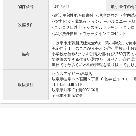
物件番号
104173081
取引条件の有
建設住宅性能評価書付
現地案内会
室内洗
公共下水
電気有
インナーバルコニー
駐
設備条件
コンロ２口以上
システムキッチン
コンロ
温水洗浄便座
ウォークインクロゼット
「岐阜市東鶉新築建売全6棟！鶉小学校まで徒歩
認定住宅！」のここがイチオシ◎小学校が十分
備考
小学校が徒歩8分です◎購入価格は2,750万円
で納得のできる住まい選びをしませんか◎住環
当社では数多くの不動産情報を取り扱っております(
ハウスアイビー 岐阜店
岐阜県岐阜市本荘西２丁目16 笠井ビル １０３
取扱会社
TEL:058-338-9110
岐阜県知事 (1) 第005166号
全日本不動産協会