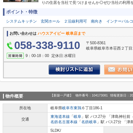
りの住居を当社で見つけませんか◎ぜひ当社の利用をご検
ポイント・特徴
システムキッチン
玄関ホール
２沿線利用可
南向き
インナーバル
お問い合わせは
ハウスアイビー 岐阜店まで
058-338-9110
〒500-8361
岐阜県岐阜市本荘西２丁目1
9：00‐18：00 定休日:水曜日
【新築一戸建】
物件番号：104173081
情報更新日：20
物件概要
所在地
岐阜県
岐阜市
東鶉
６丁目186-1
東海道本線
「
岐阜
」駅 バス27分 「津島神社前
交通
名鉄名古屋本線
「
名鉄岐阜
」駅 バス27分 「
5LDK/