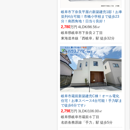
岐阜市下奈良平屋の新築建売1邸！お車
並列4台可能！市橋小学校まで徒歩23
分！南西角地！日当り良好！
2,780
万円 4LDK/96.56㎡
岐阜県岐阜市下奈良２丁目
東海道本線「西岐阜」駅 徒歩32分
岐阜市蔵前新築建売C棟！オール電化
住宅！お車スペース4台可能！手力駅ま
で徒歩6分です♪
2,798
万円 3LDK/106.00㎡
岐阜県岐阜市蔵前６丁目
名鉄各務原線「手力」駅 徒歩5分