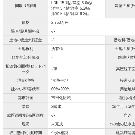
LDK 15.7帖
/
洋室 5.0帖
/
間取り/詳細
建物面積(坪
洋室 5.4帖
/
洋室 5.2帖
/
洋室 5.4帖
/
洋室 6.3帖
価格
2,750万円
駐車場/月額料金
-/-
土地の敷金/保証金
-/-
借地料/借地
土地権利
所有権
土地面積(坪
傾斜地部分面積
-
路地状敷
私道負担面積/セットバ
-/済
高圧線下
ック
地目/地勢
宅地/平坦
接道状
建ぺい率/容積率
60%/200%
用途地
都市計画
市街化区域
種別/構
階建
2階建
築年月（築
総区画数/販売区画数
-/-
向き
現況
未完成
その他の法令
取引態様/引渡時期
仲介/相談
建築確認