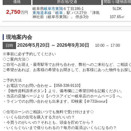
価格
所在地/交通
間取り/建物面
岐阜県
岐阜市
東鶉
６丁目186-1
5LDK
2,750
万円
東海道本線
「
岐阜
」駅 バス27分 「津島
神社前（岐阜市東鶉）」 停歩3分
107.65㎡
現地案内会
2026年5月20日 ～ 2026年9月30日
日時
10:00 ～ 17:00
※事前に必ず予約してください
◇ご案内方法◇
ご自宅へお迎え・最寄駅等でお待ち合わせ、弊社へのご来社など、ご相談
ご希望があれば、お客様の希望をお聞きして、お客様にあった物件をお探
ご予約方法
・お電話でのお問い合わせ→【058-338-9110】
・【物件資料請求ボタン】より、備考欄にご希望日時を記載ください。
・当店の店舗ページより【ハウスアイビー岐阜店のホームページ】へ。
・ラインでのお問い合わせも出来ます。ID検索【＠731koxur】
◇住宅ローンのご相談いつでも無料で受け付けます◇
・いくら位の住宅を購入する方がいいの？
・今買うのがいいの？それとも、頭金を貯めてから？
・いくらぐらいまで借りられるの？毎月の返済はいくらになるの？