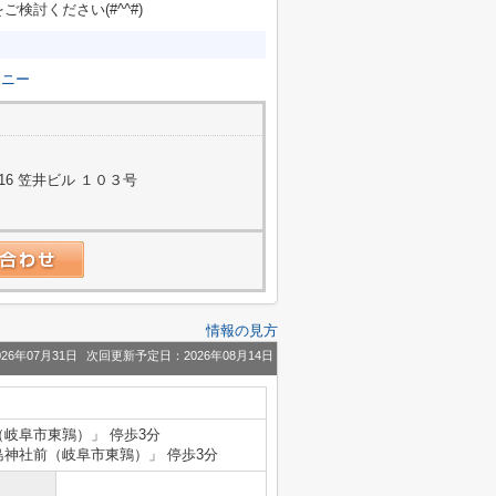
討ください(#^^#)
コニー
6 笠井ビル １０３号
情報の見方
26年07月31日
次回更新予定日：2026年08月14日
（岐阜市東鶉）」 停歩3分
津島神社前（岐阜市東鶉）」 停歩3分