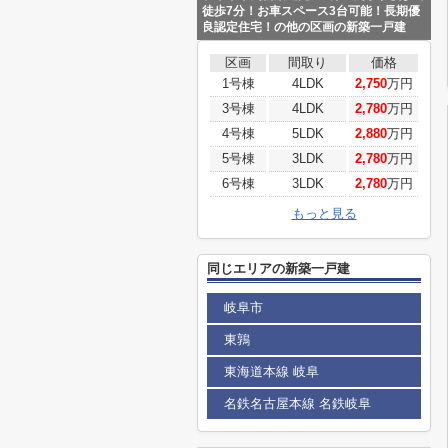
徒歩7分！お車スペース3台可能！長期優
良認定住宅！の他の区画の新築一戸建
区画
間取り
価格
1号棟
4LDK
2,750
万円
3号棟
4LDK
2,780
万円
4号棟
5LDK
2,880
万円
5号棟
3LDK
2,780
万円
6号棟
3LDK
2,780
万円
もっと見る
同じエリアの新築一戸建
岐阜市
東鶉
東海道本線 岐阜
名鉄名古屋本線 名鉄岐阜