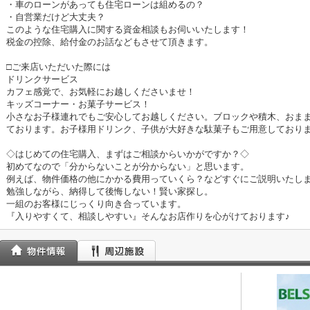
・車のローンがあっても住宅ローンは組めるの？
・自営業だけど大丈夫？
このような住宅購入に関する資金相談もお伺いいたします！
税金の控除、給付金のお話などもさせて頂きます。
□ご来店いただいた際には
ドリンクサービス
カフェ感覚で、お気軽にお越しくださいませ！
キッズコーナー・お菓子サービス！
小さなお子様連れでもご安心してお越しください。ブロックや積木、おま
ております。お子様用ドリンク、子供が大好きな駄菓子もご用意しており
◇はじめての住宅購入、まずはご相談からいかがですか？◇
初めてなので「分からないことが分からない」と思います。
例えば、物件価格の他にかかる費用っていくら？などすぐにご説明いたし
勉強しながら、納得して後悔しない！賢い家探し。
一組のお客様にじっくり向き合っています。
『入りやすくて、相談しやすい』そんなお店作りを心がけております♪