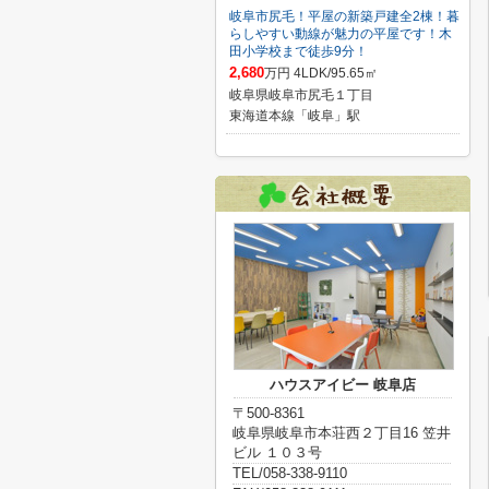
岐阜市尻毛！平屋の新築戸建全2棟！暮
らしやすい動線が魅力の平屋です！木
田小学校まで徒歩9分！
2,680
万円 4LDK/95.65㎡
岐阜県岐阜市尻毛１丁目
東海道本線「岐阜」駅
ハウスアイビー 岐阜店
〒500-8361
岐阜県岐阜市本荘西２丁目16 笠井
ビル １０３号
TEL/058-338-9110