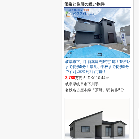
価格と住所の近い物件
岐阜市下川手新築建売限定1邸！茶所駅
まで徒歩5分！厚見小学校まで徒歩5分
です♪お車並列2台可能！
2,780
万円 5LDK/110.44㎡
岐阜県岐阜市下川手
名鉄名古屋本線「茶所」駅 徒歩5分