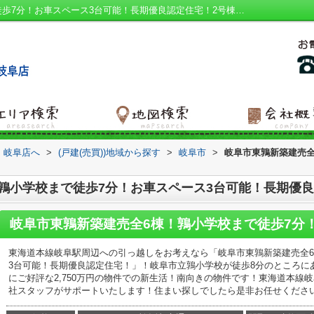
岐阜市東鶉新築建売全6棟！鶉小学校まで徒歩7分！お車スペース3台可能！長期優良認定住宅！2号棟｜システムキッチン 玄関ホール ２沿線利用可 南向き インナーバルコニー｜岐阜市の建売｜ハウスアイビー 岐阜店
 岐阜店へ
>
(戸建(売買))地域から探す
>
岐阜市
>
岐阜市東鶉新築建売全
鶉小学校まで徒歩7分！お車スペース3台可能！長期優良
東海道本線岐阜駅周辺への引っ越しをお考えなら「岐阜市東鶉新築建売全6
3台可能！長期優良認定住宅！」！岐阜市立鶉小学校が徒歩8分のところに
にご好評な2,750万円の物件での新生活！南向きの物件です！東海道本線
社スタッフがサポートいたします！住まい探しでしたら是非お任せください(^