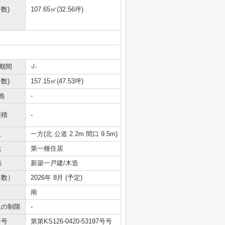
数)
107.65㎡(32.56坪)
期間
-/-
数)
157.15㎡(47.53坪)
地
-
面積
-
況
一方(北 公道 2.2m 間口 9.5m)
域
第一種住居
造
新築一戸建/木造
年数）
2026年 8月 (予定)
南
上の制限
-
番号
第第KS126-0420-53197号号