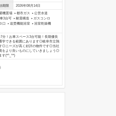
効期限
2026年08月14日
濯機置場
都市ガス
公営水道
車3台可
耐震構造
ガスコンロ
３口
追焚機能浴室
浴室乾燥機
7分！お車スペース3台可能！長期優良
通学できる範囲にあります◎岐阜市立鶉
です◎ニーズが高く好評の物件です◎当社
境をより良いものにしていきましょう◎
*^_^*)
号