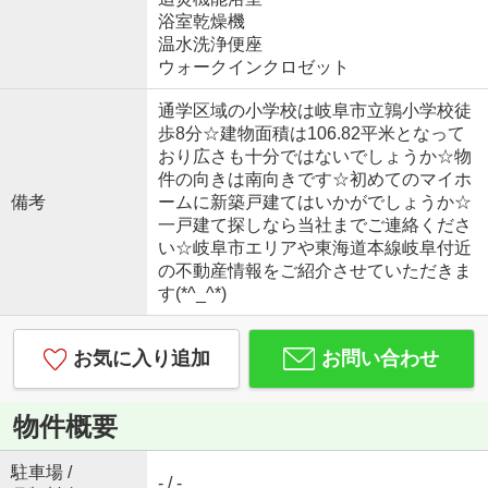
浴室乾燥機
温水洗浄便座
ウォークインクロゼット
通学区域の小学校は岐阜市立鶉小学校徒
歩8分☆建物面積は106.82平米となって
おり広さも十分ではないでしょうか☆物
件の向きは南向きです☆初めてのマイホ
備考
ームに新築戸建てはいかがでしょうか☆
一戸建て探しなら当社までご連絡くださ
い☆岐阜市エリアや東海道本線岐阜付近
の不動産情報をご紹介させていただきま
す(*^_^*)
お気に入り追加
お問い合わせ
物件概要
駐車場 /
- / -