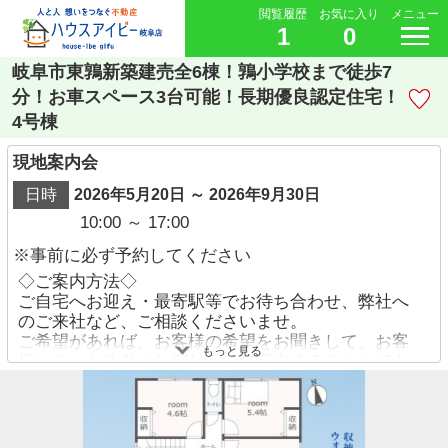
閲覧履歴
お気に入り
メニュー
1
0
岐阜市東鶉新築建売全6棟！鶉小学校まで徒歩7
分！お車スペース3台可能！長期優良認定住宅！
4号棟
現地案内会
日時
2026年5月20日 ～ 2026年9月30日
10:00 ～ 17:00
※事前に必ず予約してください
◇ご案内方法◇
ご自宅へお迎え・最寄駅等でお待ち合わせ、弊社へ
のご来社など、ご相談くださいませ。
ご希望があれば、お客様の希望をお聞きして、お客
もっと見る
様にあった物件をお探ししてご案内することもでき
ます。
ご予約方法
・お電話でのお問い合わせ→【058-338-9110】