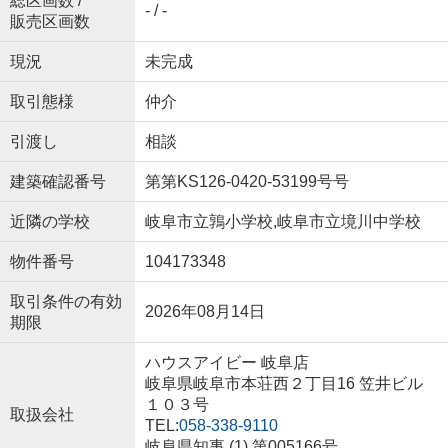
総区画数 /
- / -
販売区画数
現況
未完成
取引態様
仲介
引渡し
相談
建築確認番号
第第KS126-0420-53199号号
近隣の学校
岐阜市立鶉小学校,岐阜市立境川中学校
物件番号
104173348
取引条件の有効
2026年08月14日
期限
ハウスアイビー 岐阜店
岐阜県岐阜市本荘西２丁目16 笠井ビル
１０３号
取扱会社
TEL:
058-338-9110
岐阜県知事 (1) 第005166号