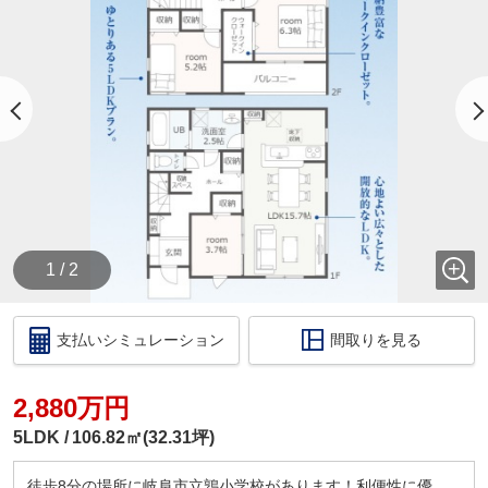
・【物件資料請求ボタン】より、備考欄にご希望日
時を記載ください。
・当店の店舗ページより【ハウスアイビー岐阜店の
ホームページ】へ。
・ラインでのお問い合わせも出来ます。ID検索【＠
731koxur】
◇住宅ローンのご相談いつでも無料で受け付けます
◇
・いくら位の住宅を購入する方がいいの？
・今買うのがいいの？それとも、頭金を貯めてか
ら？
1 / 2
・いくらぐらいまで借りられるの？毎月の返済はい
くらになるの？
・車のローンがあっても住宅ローンは組めるの？
支払いシミュレーション
間取りを見る
・自営業だけど大丈夫？
このような住宅購入に関する資金相談もお伺いいた
します！
2,880万円
税金の控除、給付金のお話などもさせて頂きます。
5LDK
106.82㎡(32.31坪)
□ご来店いただいた際には
ドリンクサービス
徒歩8分の場所に岐阜市立鶉小学校があります！利便性に優