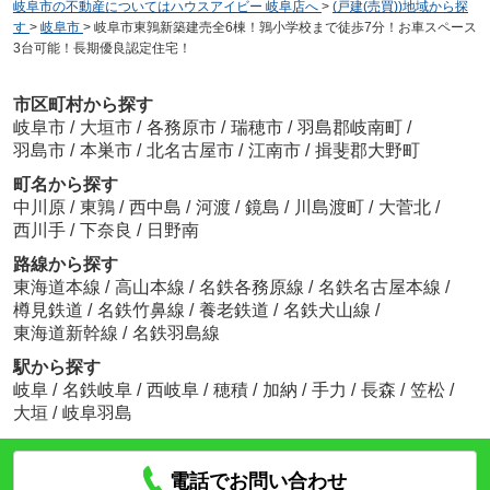
岐阜市の不動産についてはハウスアイビー 岐阜店へ
>
(戸建(売買))地域から探
す
>
岐阜市
>
岐阜市東鶉新築建売全6棟！鶉小学校まで徒歩7分！お車スペース
3台可能！長期優良認定住宅！
市区町村から探す
岐阜市
/
大垣市
/
各務原市
/
瑞穂市
/
羽島郡岐南町
/
羽島市
/
本巣市
/
北名古屋市
/
江南市
/
揖斐郡大野町
町名から探す
中川原
/
東鶉
/
西中島
/
河渡
/
鏡島
/
川島渡町
/
大菅北
/
西川手
/
下奈良
/
日野南
路線から探す
東海道本線
/
高山本線
/
名鉄各務原線
/
名鉄名古屋本線
/
樽見鉄道
/
名鉄竹鼻線
/
養老鉄道
/
名鉄犬山線
/
東海道新幹線
/
名鉄羽島線
駅から探す
岐阜
/
名鉄岐阜
/
西岐阜
/
穂積
/
加納
/
手力
/
長森
/
笠松
/
大垣
/
岐阜羽島
電話でお問い合わせ