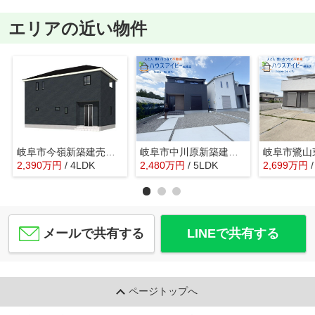
エリアの近い物件
岐阜市今嶺新築建売全2棟！鏡島小学校・精華中学校！お車スペース3台以上可能！
岐阜市中川原新築建売全3棟！お車並列3台可能！南道路につき日当り良好♪ウォークインクローゼットあり！
2,390
万
円
/ 4LDK
2,480
万
円
/ 5LDK
2,699
万
円
メールで共有する
LINEで共有する
ページトップへ