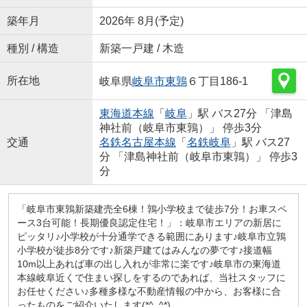
築年月
2026年 8月(予定)
種別 / 構造
新築一戸建 / 木造
所在地
岐阜県
岐阜市
東鶉
６丁目186-1
東海道本線
「
岐阜
」駅 バス27分 「津島
神社前（岐阜市東鶉）」 停歩3分
交通
名鉄名古屋本線
「
名鉄岐阜
」駅 バス27
分 「津島神社前（岐阜市東鶉）」 停歩3
分
「岐阜市東鶉新築建売全6棟！鶉小学校まで徒歩7分！お車スペ
ース3台可能！長期優良認定住宅！」：岐阜市エリアの新居に
ピッタリ♪小学校が十分通学できる範囲にあります♪岐阜市立鶉
小学校が徒歩8分です♪新築戸建てはみんなの夢です♪接道幅
10m以上あれば車の出し入れが非常に楽です♪岐阜市の東海道
本線岐阜近くで住まい探しをするのであれば、当社スタッフに
お任せください♪多種多様な不動産情報の中から、お客様に合
ったものをご紹介いたします(*^_^*)