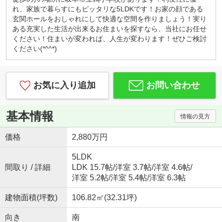
カフェ感覚で、お気軽にお越しくださいませ！
れ、家族で暮らすにもピッタリな5LDKです！お家の顔である
キッズコーナー・お菓子サービス！
玄関ホールをおしゃれにして快適な空間を作りましょう！実り
小さなお子様連れでもご安心してお越しください。
ある充実した生活が出来るお住まいを探すなら、当社にお任せ
ブロックや積木、おままごとセットなど沢山のおも
ください！住まいが変われば、人生が変わります！ぜひご検討
ちゃ取り揃えております。お子様用ドリンク、子供
ください(*^^*)
が大好きな駄菓子もご用意しております。
◇はじめての住宅購入、まずはご相談からいかがで
すか？◇
お気に入り追加
お問い合わせ
初めてなので「分からないことが分からない」と思
います。
例えば、物件価格の他にかかる費用っていくら？な
基本情報
情報の見方
どすぐにご説明いたします。
勉強しながら、納得して後悔しない！賢い家探し。
価格
2,880万円
一組のお客様にじっくり向き合っています。
『入りやすくて、相談しやすい』そんなお店作りを
5LDK
心がけております♪
間取り / 詳細
LDK 15.7帖
/
洋室 3.7帖
/
洋室 4.6帖
/
洋室 5.2帖
/
洋室 5.4帖
/
洋室 6.3帖
建物面積(坪数)
106.82㎡(32.31坪)
向き
南