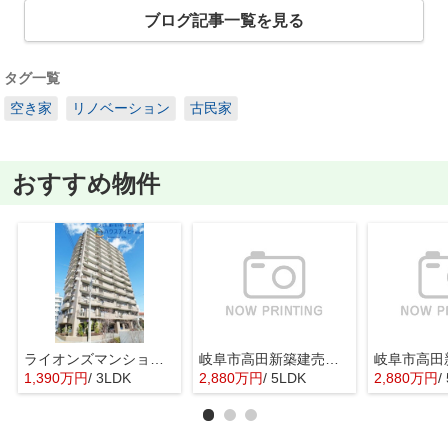
ブログ記事一覧を見る
タグ一覧
空き家
リノベーション
古民家
おすすめ物件
ライオンズマンション岐阜清本町！11階につき眺望日当り良好♪フルリノベーション済み！西岐阜駅19分！
岐阜市高田新築建売全2棟！お車並列3台可能！ご家族様に嬉しい5LDK！長期優良住宅！
1,390万円
/ 3LDK
2,880万円
/ 5LDK
2,880万円
/