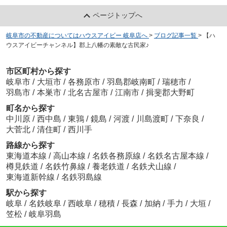
ページトップへ
岐阜市の不動産についてはハウスアイビー 岐阜店へ
>
ブログ記事一覧
>
【ハ
ウスアイビーチャンネル】郡上八幡の素敵な古民家♪
市区町村から探す
岐阜市
/
大垣市
/
各務原市
/
羽島郡岐南町
/
瑞穂市
/
羽島市
/
本巣市
/
北名古屋市
/
江南市
/
揖斐郡大野町
町名から探す
中川原
/
西中島
/
東鶉
/
鏡島
/
河渡
/
川島渡町
/
下奈良
/
大菅北
/
清住町
/
西川手
路線から探す
東海道本線
/
高山本線
/
名鉄各務原線
/
名鉄名古屋本線
/
樽見鉄道
/
名鉄竹鼻線
/
養老鉄道
/
名鉄犬山線
/
東海道新幹線
/
名鉄羽島線
駅から探す
岐阜
/
名鉄岐阜
/
西岐阜
/
穂積
/
長森
/
加納
/
手力
/
大垣
/
笠松
/
岐阜羽島