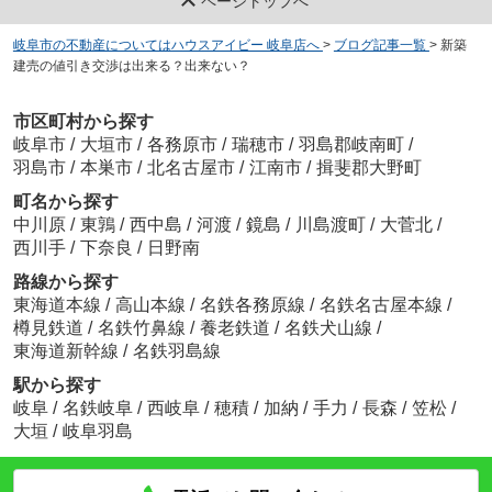
ページトップへ
岐阜市の不動産についてはハウスアイビー 岐阜店へ
>
ブログ記事一覧
>
新築
建売の値引き交渉は出来る？出来ない？
市区町村から探す
岐阜市
/
大垣市
/
各務原市
/
瑞穂市
/
羽島郡岐南町
/
羽島市
/
本巣市
/
北名古屋市
/
江南市
/
揖斐郡大野町
町名から探す
中川原
/
東鶉
/
西中島
/
河渡
/
鏡島
/
川島渡町
/
大菅北
/
西川手
/
下奈良
/
日野南
路線から探す
東海道本線
/
高山本線
/
名鉄各務原線
/
名鉄名古屋本線
/
樽見鉄道
/
名鉄竹鼻線
/
養老鉄道
/
名鉄犬山線
/
東海道新幹線
/
名鉄羽島線
駅から探す
岐阜
/
名鉄岐阜
/
西岐阜
/
穂積
/
加納
/
手力
/
長森
/
笠松
/
大垣
/
岐阜羽島