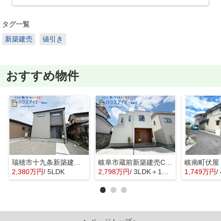
タグ一覧
新築建売
値引き
おすすめ物件
瑞穂市十九条新築建売全2棟！ゆとりの5LDK！お車スペース4台以上可能！長期優良住宅！
岐阜市蔵前新築建売C棟！オール電化住宅！お車スペース4台可能！手力駅まで徒歩6分です♪
2,380万円
/ 5LDK
2,798万円
/ 3LDK＋1S(納戸)
1,749万円
/