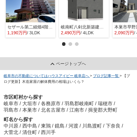
セザール第二細畑4階部分！敷地内駐車場あり！浴室乾燥機・食器洗浄乾燥機付き！細畑駅まで徒歩10分！
岐南町八剣北新築建売限定1邸！お車スペース3台可能！北小学校徒歩10分！インナーバルコニーのあるお家
1,190万円
/ 3LDK
2,490万円
/ 4LDK
2,090万円
/
ページトップへ
岐阜市の不動産についてはハウスアイビー 岐阜店へ
>
ブログ記事一覧
>
【ブ
ログ更新】木造家屋の解体費用の相場はいくら？
市区町村から探す
岐阜市
/
大垣市
/
各務原市
/
羽島郡岐南町
/
瑞穂市
/
羽島市
/
本巣市
/
北名古屋市
/
江南市
/
揖斐郡大野町
町名から探す
中川原
/
西中島
/
東鶉
/
鏡島
/
河渡
/
川島渡町
/
下奈良
/
大菅北
/
清住町
/
西川手