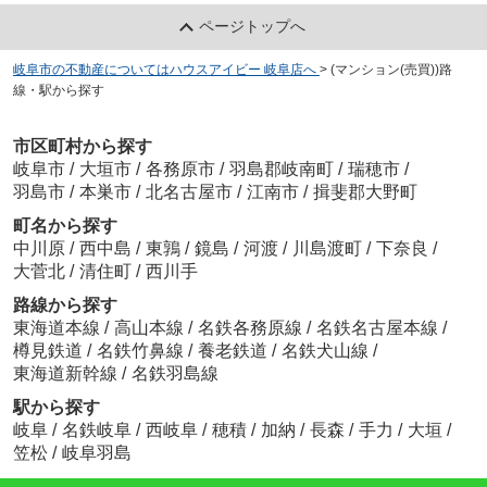
ページトップへ
岐阜市の不動産についてはハウスアイビー 岐阜店へ
>
(マンション(売買))路
線・駅から探す
市区町村から探す
岐阜市
/
大垣市
/
各務原市
/
羽島郡岐南町
/
瑞穂市
/
羽島市
/
本巣市
/
北名古屋市
/
江南市
/
揖斐郡大野町
町名から探す
中川原
/
西中島
/
東鶉
/
鏡島
/
河渡
/
川島渡町
/
下奈良
/
大菅北
/
清住町
/
西川手
路線から探す
東海道本線
/
高山本線
/
名鉄各務原線
/
名鉄名古屋本線
/
樽見鉄道
/
名鉄竹鼻線
/
養老鉄道
/
名鉄犬山線
/
東海道新幹線
/
名鉄羽島線
駅から探す
岐阜
/
名鉄岐阜
/
西岐阜
/
穂積
/
加納
/
長森
/
手力
/
大垣
/
笠松
/
岐阜羽島