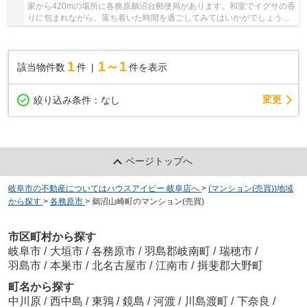
家から420mの場所に各務原鵜沼台郵便局があります。和室でイグサの香
りに包まれながら、落ち着いた時間を過ごしてみてはいかがでしょう
か。18階建ての建物もお探ししますので、ご安心...
1
1～1
該当物件数
件
件を表示
変更
絞り込み条件：
なし
ページトップへ
岐阜市の不動産についてはハウスアイビー 岐阜店へ
>
(マンション(売買))地域
から探す
>
各務原市
>
鵜沼山崎町のマンション(売買)
市区町村から探す
岐阜市
/
大垣市
/
各務原市
/
羽島郡岐南町
/
瑞穂市
/
羽島市
/
本巣市
/
北名古屋市
/
江南市
/
揖斐郡大野町
町名から探す
中川原
/
西中島
/
東鶉
/
鏡島
/
河渡
/
川島渡町
/
下奈良
/