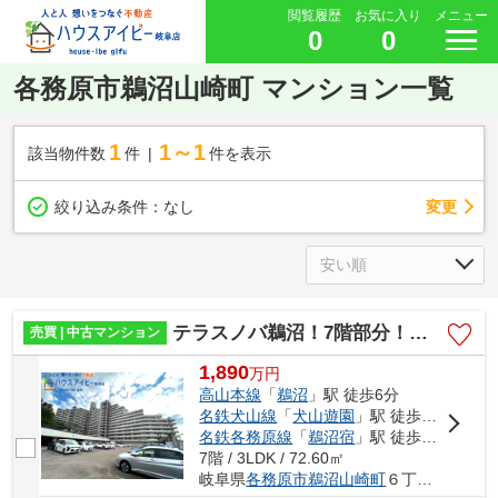
閲覧履歴
お気に入り
メニュー
0
0
各務原市鵜沼山崎町 マンション一覧
1
1～1
該当物件数
件
件を表示
変更
絞り込み条件：
なし
テラスノバ鵜沼！7階部分！管理費・修繕積立金合わせて13660円！ランニングコストが抑えられます♪
売買 | 中古マンション
1,890
万
円
高山本線
「
鵜沼
」駅 徒歩6分
名鉄犬山線
「
犬山遊園
」駅 徒歩20分
名鉄各務原線
「
鵜沼宿
」駅 徒歩24分
7階 / 3LDK / 72.60㎡
岐阜県
各務原市
鵜沼山崎町
６丁目8-1