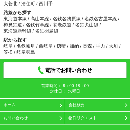
大菅北
/
清住町
/
西川手
路線から探す
東海道本線
/
高山本線
/
名鉄各務原線
/
名鉄名古屋本線
/
樽見鉄道
/
名鉄竹鼻線
/
養老鉄道
/
名鉄犬山線
/
東海道新幹線
/
名鉄羽島線
駅から探す
岐阜
/
名鉄岐阜
/
西岐阜
/
穂積
/
加納
/
長森
/
手力
/
大垣
/
笠松
/
岐阜羽島
電話でお問い合わせ
営業時間：
9：00‐18：00
定休日：
水曜日
ホーム
会社概要
お問い合わせ
物件リクエスト