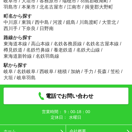
岐阜市
/
大垣市
/
各務原市
/
瑞穂市
/
羽島郡岐南町
/
羽島市
/
本巣市
/
北名古屋市
/
江南市
/
揖斐郡大野町
町名から探す
中川原
/
東鶉
/
西中島
/
河渡
/
鏡島
/
川島渡町
/
大菅北
/
西川手
/
下奈良
/
日野南
路線から探す
東海道本線
/
高山本線
/
名鉄各務原線
/
名鉄名古屋本線
/
樽見鉄道
/
名鉄竹鼻線
/
養老鉄道
/
名鉄犬山線
/
東海道新幹線
/
名鉄羽島線
駅から探す
岐阜
/
名鉄岐阜
/
西岐阜
/
穂積
/
加納
/
手力
/
長森
/
笠松
/
大垣
/
岐阜羽島
電話でお問い合わせ
営業時間：
9：00‐18：00
定休日：
水曜日
ホーム
会社概要