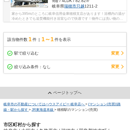
9階 / 4LDK / 82.82㎡
岐阜県
瑞穂市
只越
1211-2
家から395mのところに岐阜信用金庫穂積支店があります！浴槽内の湯が
冷めたときでも追焚機能付き浴室なので快適です！物件には洗い物の家
事がはかどる食器洗乾燥機が設置してあります...
1
1～1
該当物件数
件
件を表示
駅で絞り込む
変更
変更
絞り込み条件：
なし
ページトップへ
岐阜市の不動産についてはハウスアイビー 岐阜店へ
>
(マンション(売買))路
線・駅から探す
>
JR東海道本線
>
穂積駅のマンション(売買)
市区町村から探す