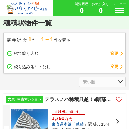
閲覧履歴
お気に入り
メニュー
0
0
穂積駅物件一覧
1
1～1
該当物件数
件
件を表示
駅で絞り込む
変更
変更
絞り込み条件：
なし
テラスノバ穂積只越！9階部分！角部屋！日当り・眺望良好です♪管理費・修繕積立金合計11400円！
売買 | 中古マンション
5月9日 値下げ
1,750
万
円
東海道本線
「
穂積
」駅 徒歩13分