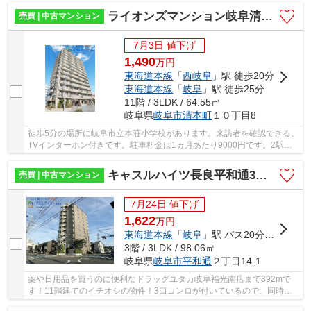
ライオンズマンション岐阜清本町！11階につき眺望日当り良好♪フルリノベーション済み！西岐阜駅19分！
売買 | 中古マンション
7月3日 値下げ
1,490
万
円
東海道本線
「
西岐阜
」駅 徒歩20分
東海道本線
「
岐阜
」駅 徒歩25分
11階 / 3LDK / 64.55㎡
岐阜県
岐阜市
清本町
１０丁目8
徒歩5分の場所に岐阜市立本荘小学校があります。来訪者を確認できる、
TVインターホン付きです。駐車料金は1ヵ月あたり9000円です。2駅利
用できる場所にあるので利便性が高いです。ご家...
キャスルハイツ長良平和通3階部分！広い玄関とランドリースペースが特徴的な3LDK！トランクルームあり
売買 | 中古マンション
7月24日 値下げ
1,622
万
円
東海道本線
「
岐阜
」駅 バス20分 「長良平和通」 停歩1分
3階 / 3LDK / 98.06㎡
岐阜県
岐阜市
平和通
２丁目14-1
薬や日用品を買うのに便利なドラッグユタカ岐阜福光南店まで392mで
す！11階建てのイチオシの物件！3口コンロが付いているので、同時に
たくさん料理できるので毎日忙しい人におすすめで...