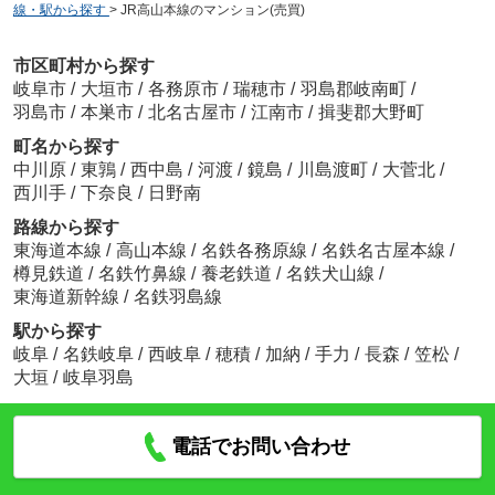
線・駅から探す
>
JR高山本線のマンション(売買)
市区町村から探す
岐阜市
/
大垣市
/
各務原市
/
瑞穂市
/
羽島郡岐南町
/
羽島市
/
本巣市
/
北名古屋市
/
江南市
/
揖斐郡大野町
町名から探す
中川原
/
東鶉
/
西中島
/
河渡
/
鏡島
/
川島渡町
/
大菅北
/
西川手
/
下奈良
/
日野南
路線から探す
東海道本線
/
高山本線
/
名鉄各務原線
/
名鉄名古屋本線
/
樽見鉄道
/
名鉄竹鼻線
/
養老鉄道
/
名鉄犬山線
/
東海道新幹線
/
名鉄羽島線
駅から探す
岐阜
/
名鉄岐阜
/
西岐阜
/
穂積
/
加納
/
手力
/
長森
/
笠松
/
大垣
/
岐阜羽島
電話でお問い合わせ