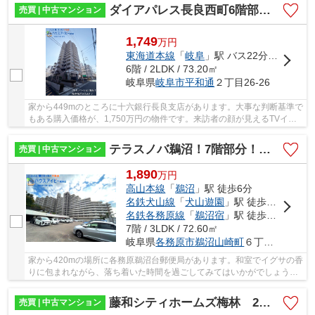
ダイアパレス長良西町6階部分！日当り・眺望良好です♪近隣駐車場確保あり！最寄りのバス停徒歩3分！
売買 | 中古マンション
1,749
万
円
東海道本線
「
岐阜
」駅 バス22分 「長良平和通り」 停歩2分
6階 / 2LDK / 73.20㎡
岐阜県
岐阜市
平和通
２丁目26-26
家から449mのところに十六銀行長良支店があります。大事な判断基準で
もある購入価格が、1,750万円の物件です。来訪者の顔が見えるTVイン
ターホン付き。もしもの事態を抑止する、オート...
テラスノバ鵜沼！7階部分！管理費・修繕積立金合わせて13660円！ランニングコストが抑えられます♪
売買 | 中古マンション
1,890
万
円
高山本線
「
鵜沼
」駅 徒歩6分
名鉄犬山線
「
犬山遊園
」駅 徒歩20分
名鉄各務原線
「
鵜沼宿
」駅 徒歩24分
7階 / 3LDK / 72.60㎡
岐阜県
各務原市
鵜沼山崎町
６丁目8-1
家から420mの場所に各務原鵜沼台郵便局があります。和室でイグサの香
りに包まれながら、落ち着いた時間を過ごしてみてはいかがでしょう
か。18階建ての建物もお探ししますので、ご安心...
藤和シティホームズ梅林 2階南東角部屋！ペット飼育可能なマンション！お風呂の窓！4LDK！
売買 | 中古マンション