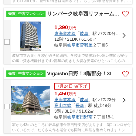
まで275mです。物件の向きは南向きです。もしもの事態を抑止する、オ
ートロック機能が備わっています。当社は確か...
サンパーク岐阜西リフォーム済み中古マンション！12階部分2LDK！眺望良好です♪駐車場継承可能！
売買 | 中古マンション
1,390
万
円
東海道本線
「
岐阜
」駅 バス20分 「曽我屋」 停歩5分
12階 / 2LDK / 61.60㎡
岐阜県
岐阜市
曽我屋
２丁目5
岐阜市立合渡小学校が通学範囲内、学校まで徒歩28分♪寒い季節も安心
の追い焚き機能付きです♪部屋の向きも大切な要素のひとつ♪こちらの物
件は南向きです♪TVインターホン付きなので、部...
Vigaisho日野！3階部分！3LDK！ウォークインクローゼットあり♪ペット飼育可能なマンション
売買 | 中古マンション
7月24日 値下げ
1,450
万
円
東海道本線
「
岐阜
」駅 バス23分 「日野橋（岐阜県）」 停歩6分
高山本線
「
長森
」駅 徒歩49分
3階 / 3LDK / 91.02㎡
岐阜県
岐阜市
日野南
７丁目18-1
家から43mのところに岐阜信用金庫日野支店があります！3口コンロが付
いているので、たくさん作る場合でも同時に料理を進められます！シス
テムキッチン付きの物件でカラーリングも統一...