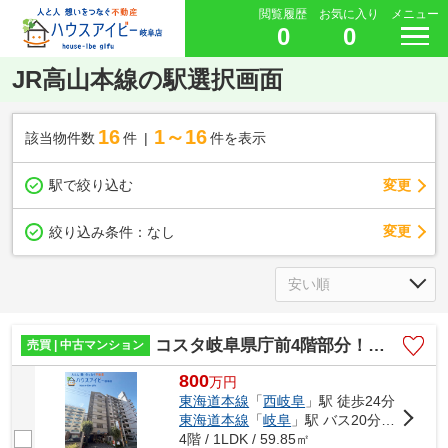
閲覧履歴
お気に入り
メニュー
0
0
JR高山本線の駅選択画面
16
1～16
該当物件数
件
件を表示
駅で絞り込む
変更
変更
絞り込み条件：
なし
コスタ岐阜県庁前4階部分！広々カウンターキッチン！お風呂に窓あります♪一部リフォーム済み！
売買 | 中古マンション
800
万
円
東海道本線
「
西岐阜
」駅 徒歩24分
東海道本線
「
岐阜
」駅 バス20分 「県庁（岐阜県）」 停歩4分
4階 / 1LDK / 59.85㎡