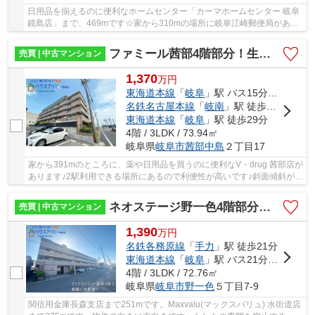
日用品を揃えるのに便利なホームセンター「カーマホームセンター 岐阜
鏡島店」まで、469mです☆家から310mの場所に岐阜江崎郵便局があり
ます☆不動産のことで当社にご要望やご不明な点な...
ファミール茜部4階部分！生活しやすい環境整っております♪水回りすべて新品交換！
売買 | 中古マンション
1,370
万
円
東海道本線
「
岐阜
」駅 バス15分 「血液センター前」 停歩1分
名鉄名古屋本線
「
岐南
」駅 徒歩26分
東海道本線
「
岐阜
」駅 徒歩29分
4階 / 3LDK / 73.94㎡
岐阜県
岐阜市
茜部中島
２丁目17
家から391mのところに、薬や日用品を買うのに便利なV・drug 茜部店が
あります♪2駅利用できる場所にあるので利便性が高いです♪斜面傾斜が少
ない平坦な土地です♪もしもの事態を抑止する...
ネオステージ野一色4階部分！素敵にリフォーム完成です♪マックスバリューまで徒歩3分！
売買 | 中古マンション
1,390
万
円
名鉄各務原線
「
手力
」駅 徒歩21分
東海道本線
「
岐阜
」駅 バス21分 「富田学園前」 停歩5分
4階 / 3LDK / 72.76㎡
岐阜県
岐阜市
野一色
５丁目7-9
関信用金庫長森支店まで251mです。Maxvalu(マックスバリュ) 水街道店