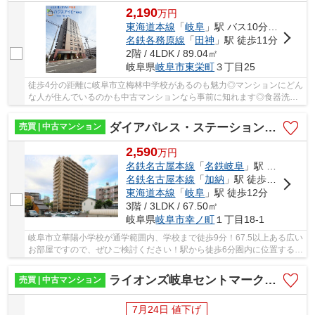
2,190
万
円
東海道本線
「
岐阜
」駅 バス10分 「東栄町3丁目」 停歩1分
名鉄各務原線
「
田神
」駅 徒歩11分
2階 / 4LDK / 89.04㎡
岐阜県
岐阜市
東栄町
３丁目25
徒歩4分の距離に岐阜市立梅林中学校があるのも魅力◎マンションにどん
な人が住んでいるのかも中古マンションなら事前に知れます◎食器洗乾
燥機は食後の家事の時間短縮に役立ちます◎住ま...
ダイアパレス・ステーションプラザ新岐阜！名鉄岐阜駅まで徒歩6分！
売買 | 中古マンション
2,590
万
円
名鉄名古屋本線
「
名鉄岐阜
」駅 徒歩6分
名鉄名古屋本線
「
加納
」駅 徒歩11分
東海道本線
「
岐阜
」駅 徒歩12分
3階 / 3LDK / 67.50㎡
岐阜県
岐阜市
幸ノ町
１丁目18-1
岐阜市立華陽小学校が通学範囲内、学校まで徒歩9分！67.5以上ある広い
お部屋ですので、ぜひご検討ください！駅から徒歩6分圏内に位置する物
件です！名鉄名古屋本線名鉄岐阜周辺なら、...
ライオンズ岐阜セントマークス弐番館5階部分！名鉄新岐阜駅まで徒歩2分！ペット飼育可能なマンション♪
売買 | 中古マンション
7月24日 値下げ