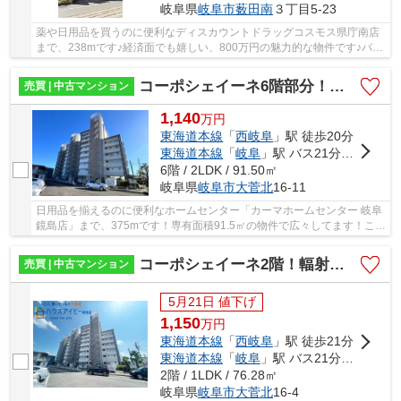
岐阜県
岐阜市
薮田南
３丁目5-23
薬や日用品を買うのに便利なディスカウントドラッグコスモス県庁南店
まで、238mです♪経済面でも嬉しい、800万円の魅力的な物件です♪バル
コニーの広さが11平米の物件です♪バルコニーが2...
コーポシェイーネ6階部分！リフォーム物件！ペットの飼育可能なマンション♪敷地内駐車場あり！
売買 | 中古マンション
1,140
万
円
東海道本線
「
西岐阜
」駅 徒歩20分
東海道本線
「
岐阜
」駅 バス21分 「西鏡島」 停歩4分
6階 / 2LDK / 91.50㎡
岐阜県
岐阜市
大菅北
16-11
日用品を揃えるのに便利なホームセンター「カーマホームセンター 岐阜
鏡島店」まで、375mです！専有面積91.5㎡の物件で広々してます！こち
らの物件は南向きです！不動産に関することで...
コーポシェイーネ2階！輻射式全館空調エフコンシステム搭載！ペット飼育可能なマンション！駐車場確保あり
売買 | 中古マンション
5月21日 値下げ
1,150
万
円
東海道本線
「
西岐阜
」駅 徒歩21分
東海道本線
「
岐阜
」駅 バス21分 「西鏡島」 停歩3分
2階 / 1LDK / 76.28㎡
岐阜県
岐阜市
大菅北
16-4