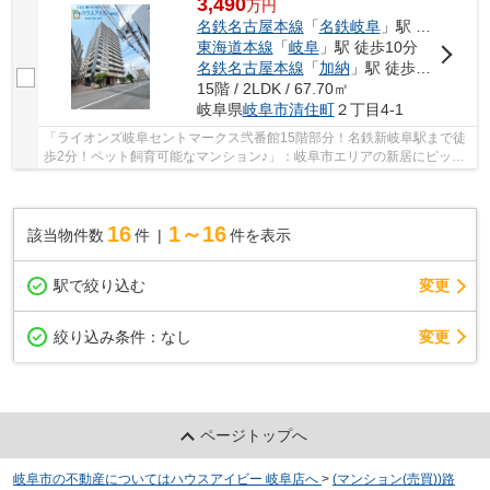
3,490
万
円
名鉄名古屋本線
「
名鉄岐阜
」駅 徒歩3分
東海道本線
「
岐阜
」駅 徒歩10分
名鉄名古屋本線
「
加納
」駅 徒歩12分
15階 / 2LDK / 67.70㎡
岐阜県
岐阜市
清住町
２丁目4-1
「ライオンズ岐阜セントマークス弐番館15階部分！名鉄新岐阜駅まで徒
歩2分！ペット飼育可能なマンション♪」：岐阜市エリアの新居にピッタ
リ！ファミリーマート 新岐阜駅北店まで徒歩3...
16
1～16
該当物件数
件
件を表示
駅で絞り込む
変更
変更
絞り込み条件：
なし
ページトップへ
岐阜市の不動産についてはハウスアイビー 岐阜店へ
>
(マンション(売買))路