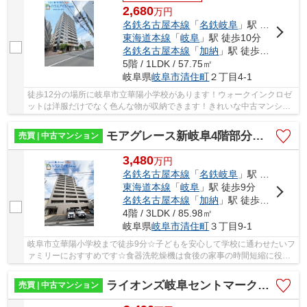
2,680
万
円
名鉄名古屋本線
「
名鉄岐阜
」駅 徒歩3分
東海道本線
「
岐阜
」駅 徒歩10分
名鉄名古屋本線
「
加納
」駅 徒歩12分
5階 / 1LDK / 57.75㎡
岐阜県
岐阜市
清住町
２丁目4-1
徒歩12分の場所に岐阜市立華陽小学校があります！ウォークインクロゼ
ットは洋服だけでなく色んな物が収納できます！きれいな中古マンショ
ンで住み心地にも充実しています！不動産の購...
モアグレース新岐阜4階部分！南東角部屋！3面バルコニー！ペット飼育可能なマンション！アルコープ付き！
売買 | 中古マンション
3,480
万
円
名鉄名古屋本線
「
名鉄岐阜
」駅 徒歩5分
東海道本線
「
岐阜
」駅 徒歩9分
名鉄名古屋本線
「
加納
」駅 徒歩10分
4階 / 3LDK / 85.98㎡
岐阜県
岐阜市
清住町
３丁目9-1
岐阜市立華陽小学校まで徒歩9分☆子どもを安心して学校に通わせたいフ
ァミリーにおすすめです☆食器洗乾燥機は食後の家事の時間短縮に役立
ちます☆オートロックが付いているので、空き巣...
ライオンズ岐阜セントマークス弐番館15階部分！名鉄新岐阜駅まで徒歩2分！ペット飼育可能なマンション♪
売買 | 中古マンション