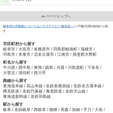
ページトップへ
岐阜市の不動産についてはハウスアイビー 岐阜店へ
>
(戸建(売買))地域から探
す
市区町村から探す
岐阜市
/
大垣市
/
各務原市
/
羽島郡岐南町
/
瑞穂市
/
羽島市
/
本巣市
/
北名古屋市
/
江南市
/
揖斐郡大野町
町名から探す
中川原
/
西中島
/
東鶉
/
鏡島
/
河渡
/
川島渡町
/
下奈良
/
大菅北
/
清住町
/
西川手
路線から探す
東海道本線
/
高山本線
/
名鉄各務原線
/
名鉄名古屋本線
/
樽見鉄道
/
名鉄竹鼻線
/
養老鉄道
/
名鉄犬山線
/
東海道新幹線
/
名鉄羽島線
駅から探す
岐阜
/
名鉄岐阜
/
西岐阜
/
穂積
/
長森
/
加納
/
手力
/
大垣
/