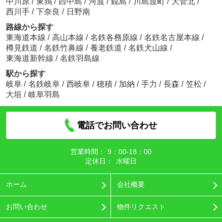
中川原
/
東鶉
/
西中島
/
河渡
/
鏡島
/
川島渡町
/
大菅北
/
西川手
/
下奈良
/
日野南
路線から探す
東海道本線
/
高山本線
/
名鉄各務原線
/
名鉄名古屋本線
/
樽見鉄道
/
名鉄竹鼻線
/
養老鉄道
/
名鉄犬山線
/
東海道新幹線
/
名鉄羽島線
駅から探す
岐阜
/
名鉄岐阜
/
西岐阜
/
穂積
/
加納
/
手力
/
長森
/
笠松
/
大垣
/
岐阜羽島
電話でお問い合わせ
営業時間：
9：00‐18：00
定休日：
水曜日
ホーム
会社概要
お問い合わせ
物件リクエスト