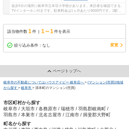
徒歩5分の場所に岐阜市立本荘小学校があります。来訪者を確認できる、
TVインターホン付きです。駐車料金は1ヵ月あたり9000円です。2駅利
用できる場所にあるので利便性が高いです。ご家...
1
1～1
該当物件数
件
件を表示
変更
絞り込み条件：
なし
ページトップへ
岐阜市の不動産についてはハウスアイビー 岐阜店へ
>
(マンション(売買))地域
から探す
>
岐阜市
>
清本町のマンション(売買)
市区町村から探す
岐阜市
/
大垣市
/
各務原市
/
瑞穂市
/
羽島郡岐南町
/
羽島市
/
本巣市
/
北名古屋市
/
江南市
/
揖斐郡大野町
町名から探す