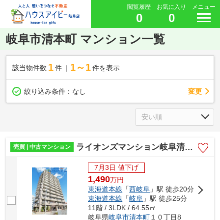
閲覧履歴
お気に入り
メニュー
0
0
岐阜市清本町 マンション一覧
1
1～1
該当物件数
件
件を表示
変更
絞り込み条件：
なし
ライオンズマンション岐阜清本町！11階につき眺望日当り良好♪フルリノベーション済み！西岐阜駅19分！
売買 | 中古マンション
7月3日 値下げ
1,490
万
円
東海道本線
「
西岐阜
」駅 徒歩20分
東海道本線
「
岐阜
」駅 徒歩25分
11階 / 3LDK / 64.55㎡
岐阜県
岐阜市
清本町
１０丁目8