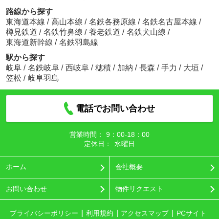
路線から探す
東海道本線
/
高山本線
/
名鉄各務原線
/
名鉄名古屋本線
/
樽見鉄道
/
名鉄竹鼻線
/
養老鉄道
/
名鉄犬山線
/
東海道新幹線
/
名鉄羽島線
駅から探す
岐阜
/
名鉄岐阜
/
西岐阜
/
穂積
/
加納
/
長森
/
手力
/
大垣
/
笠松
/
岐阜羽島
電話でお問い合わせ
営業時間：
9：00‐18：00
定休日：
水曜日
ホーム
会社概要
お問い合わせ
物件リクエスト
プライバシーポリシー
利用規約
アクセスマップ
PCサイト