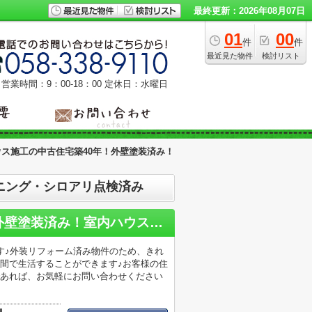
最終更新：2026年08月07日
01
00
件
件
最近見た物件
検討リスト
営業時間：9：00‐18：00
定休日：水曜日
ス施工の中古住宅築40年！外壁塗装済み！
ニング・シロアリ点検済み
本巣市文殊！積水ハウス施工の中古住宅築40年！外壁塗装済み！室内ハウスクリーニング・シロアリ点検済み
す♪外装リフォーム済み物件のため、きれ
空間で生活することができます♪お客様の住
であれば、お気軽にお問い合わせください