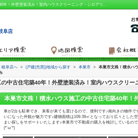
本巣市文殊！積水ハウス施工の中古住宅築40年！外壁塗装済み！室内ハウスクリーニング・シロアリ点検済み｜南向き 駐車２台可 土地60坪以上 外装リフォーム済 リフォーム｜岐阜市の建売｜ハウスアイビー 岐阜店
 岐阜店へ
>
(戸建(売買))地域から探す
>
本巣市
>
本巣市文殊！積水ハウ
み
の中古住宅築40年！外壁塗装済み！室内ハウスクリー
車が2台も駐車でき、来客が来ても置けるので、便利です♪南向きの物件で
いになった外観が魅力です♪建物面積は109.39㎡となっており広々とした
まい探しをサポートいたします♪本巣市で不動産の購入を検討しているの
(*´ω`*)