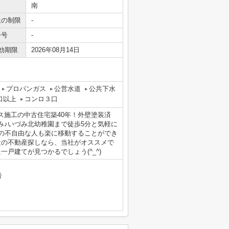
南
上の制限
-
番号
-
効期限
2026年08月14日
プロパンガス
公営水道
公共下水
口以上
コンロ３口
ス施工の中古住宅築40年！外壁塗装済
み♪いづみ北幼稚園まで徒歩5分と気軽に
足の不自由な人も楽に移動することができ
近の不動産探しなら、当社がオススメで
戸建てが見つかるでしょう(^_^)
号