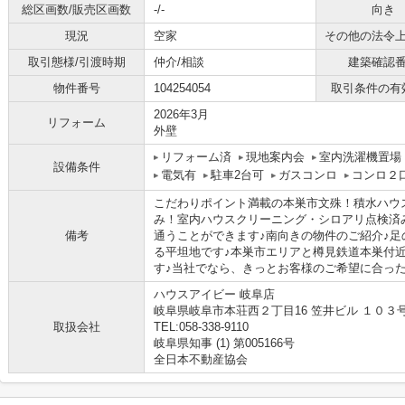
総区画数/販売区画数
-/-
向き
現況
空家
その他の法令
取引態様/引渡時期
仲介/相談
建築確認
物件番号
104254054
取引条件の有
2026年3月
リフォーム
外壁
リフォーム済
現地案内会
室内洗濯機置場
設備条件
電気有
駐車2台可
ガスコンロ
コンロ２
こだわりポイント満載の本巣市文殊！積水ハウ
み！室内ハウスクリーニング・シロアリ点検済
備考
通うことができます♪南向きの物件のご紹介♪
る平坦地です♪本巣市エリアと樽見鉄道本巣付
す♪当社でなら、きっとお客様のご希望に合った一
ハウスアイビー 岐阜店
岐阜県岐阜市本荘西２丁目16 笠井ビル １０３
取扱会社
TEL:058-338-9110
岐阜県知事 (1) 第005166号
全日本不動産協会