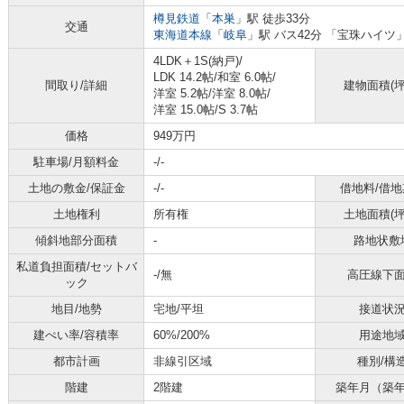
樽見鉄道
「
本巣
」駅 徒歩33分
交通
東海道本線
「
岐阜
」駅 バス42分 「宝珠ハイツ」
4LDK＋1S(納戸)/
LDK 14.2帖
/
和室 6.0帖
/
間取り/詳細
建物面積(坪
洋室 5.2帖
/
洋室 8.0帖
/
洋室 15.0帖
/
S 3.7帖
価格
949万円
駐車場/月額料金
-/-
土地の敷金/保証金
-/-
借地料/借地
土地権利
所有権
土地面積(坪
傾斜地部分面積
-
路地状敷
私道負担面積/セットバ
-/無
高圧線下
ック
地目/地勢
宅地/平坦
接道状
建ぺい率/容積率
60%/200%
用途地
都市計画
非線引区域
種別/構
階建
2階建
築年月（築