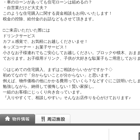
・車のローンがあっても住宅ローンは組めるの？
・自営業だけど大丈夫？
このような住宅購入に関する資金相談もお伺いいたします！
税金の控除、給付金のお話などもさせて頂きます。
□ご来店いただいた際には
ドリンクサービス
カフェ感覚で、お気軽にお越しくださいませ！
キッズコーナー・お菓子サービス！
小さなお子様連れでもご安心してお越しください。ブロックや積木、おま
ております。お子様用ドリンク、子供が大好きな駄菓子もご用意しており
◇はじめての住宅購入、まずはご相談からいかがですか？◇
初めてなので「分からないことが分からない」と思います。
例えば、物件価格の他にかかる費用っていくら？などすぐにご説明いたし
勉強しながら、納得して後悔しない！賢い家探し。
一組のお客様にじっくり向き合っています。
『入りやすくて、相談しやすい』そんなお店作りを心がけております♪