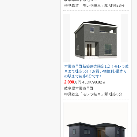
樽見鉄道「モレラ岐阜」駅 徒歩23分
本巣市早野新築建売限定1邸！モレラ岐
阜まで徒歩5分！お買い物便利♪最寄り
の駅まで徒歩8分です♪
2,090
万円 4LDK/98.82㎡
岐阜県本巣市早野
樽見鉄道「モレラ岐阜」駅 徒歩8分