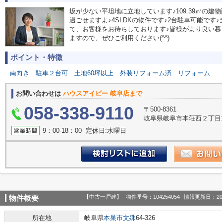
坂が少ない平坦地に立地しています♪109.39㎡の
過ごせますよ♪4SLDKの物件です♪2台駐車可能で
て、お客様をお待ちしております♪皆様がより良い
ますので、ぜひご利用ください(^^)
ポイント・特徴
南向き
駐車２台可
土地60坪以上
外装リフォーム済
リフォーム
お問い合わせは
ハウスアイビー 岐阜店まで
058-338-9110
〒500-8361
岐阜県岐阜市本荘西２丁目1
9：00‐18：00 定休日:水曜日
【中古一戸建】
物件番号：104254054
情報更新日：20
物件概要
所在地
岐阜県
本巣市
文殊
64-326