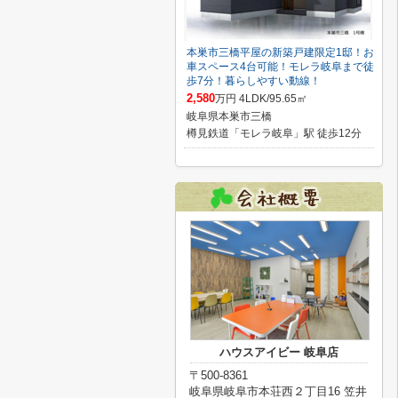
本巣市三橋平屋の新築戸建限定1邸！お
車スペース4台可能！モレラ岐阜まで徒
歩7分！暮らしやすい動線！
2,580
万円 4LDK/95.65㎡
岐阜県本巣市三橋
樽見鉄道「モレラ岐阜」駅 徒歩12分
ハウスアイビー 岐阜店
〒500-8361
岐阜県岐阜市本荘西２丁目16 笠井