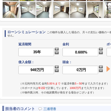
ローンシミュレーション
この物件を購入した場合の、月々の支払い価格の一
せん。
返済期間
金利
ボ
借入金額：
頭金：
（※元利均等方式 金利
5.00％まで
※返済年数
5～50
年まで入力できます）
（※ボーナスは
年2回
で計算しています。
1000万円
まで入力できます）
（※物件購入時、その他諸費用が発生する場合がございます）
担当者のコメント
三浦理香