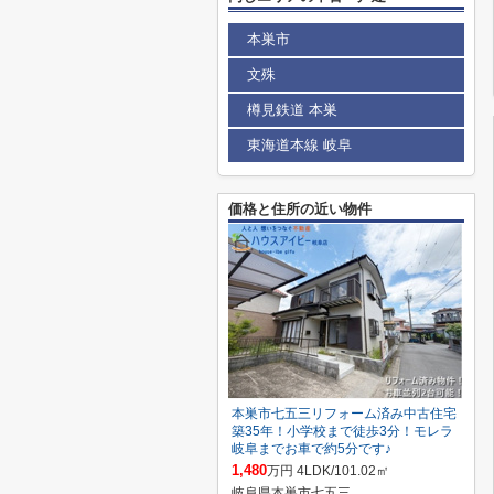
本巣市
文殊
樽見鉄道 本巣
東海道本線 岐阜
価格と住所の近い物件
本巣市七五三リフォーム済み中古住宅
築35年！小学校まで徒歩3分！モレラ
岐阜までお車で約5分です♪
1,480
万円 4LDK/101.02㎡
岐阜県本巣市七五三