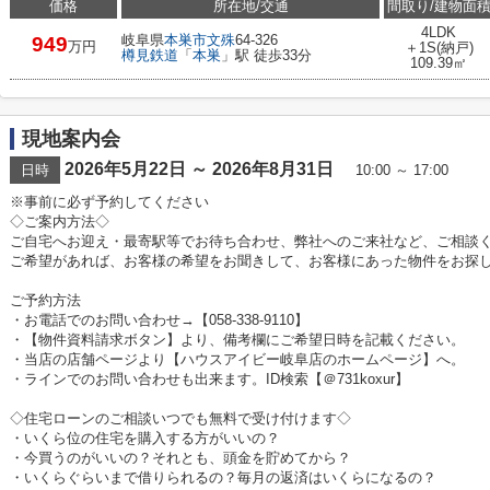
価格
所在地/交通
間取り/建物面
4LDK
岐阜県
本巣市
文殊
64-326
949
万円
＋1S(納戸)
樽見鉄道
「
本巣
」駅 徒歩33分
109.39㎡
現地案内会
2026年5月22日 ～ 2026年8月31日
日時
10:00 ～ 17:00
※事前に必ず予約してください
◇ご案内方法◇
ご自宅へお迎え・最寄駅等でお待ち合わせ、弊社へのご来社など、ご相談
ご希望があれば、お客様の希望をお聞きして、お客様にあった物件をお探
ご予約方法
・お電話でのお問い合わせ→【058-338-9110】
・【物件資料請求ボタン】より、備考欄にご希望日時を記載ください。
・当店の店舗ページより【ハウスアイビー岐阜店のホームページ】へ。
・ラインでのお問い合わせも出来ます。ID検索【＠731koxur】
◇住宅ローンのご相談いつでも無料で受け付けます◇
・いくら位の住宅を購入する方がいいの？
・今買うのがいいの？それとも、頭金を貯めてから？
・いくらぐらいまで借りられるの？毎月の返済はいくらになるの？