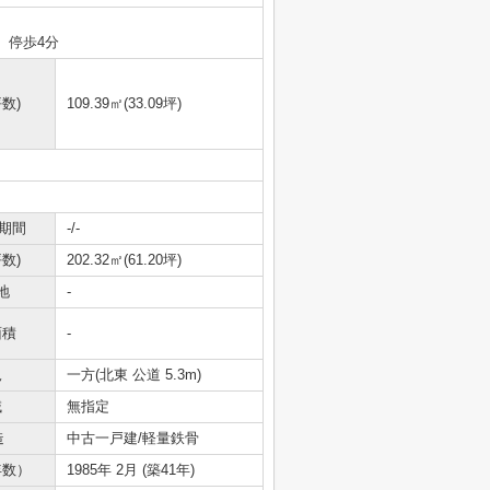
 停歩4分
数)
109.39㎡(33.09坪)
期間
-/-
数)
202.32㎡(61.20坪)
地
-
面積
-
況
一方(北東 公道 5.3m)
域
無指定
造
中古一戸建/軽量鉄骨
年数）
1985年 2月 (築41年)