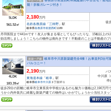
各務原市前渡西町和風建築の中古住宅！敷地広
中古一戸建
能！折板ガレージ付き！
2,180
万円
5LDK
徒歩
名鉄各務原線
「
三柿野
」駅
561.52㎡
岐阜県
各務原市
前渡西町
1189
丹羽医院まで441mです！友人が集まる場としてもぴったりな、15帖以上のLD
効活用しましょう！こちらの物件は南向きです！不動産のことは不動産のプロに
岐阜市中川原新築建売全4棟！お車並列3台可
新築一戸建
バルコニー！
2,190
万円
バス
中川原〔
4LDK
東海道本線
「
岐阜
」駅
停
岐阜県
岐阜市
中川原
３丁目37-1
183.39㎡
徒歩29分の距離に岐阜市立東長良中学校があるのも魅力☆価格は2,190万
うか☆内外装共に綺麗な新築戸建ての物件はいかがでしょうか☆当社スタッフが