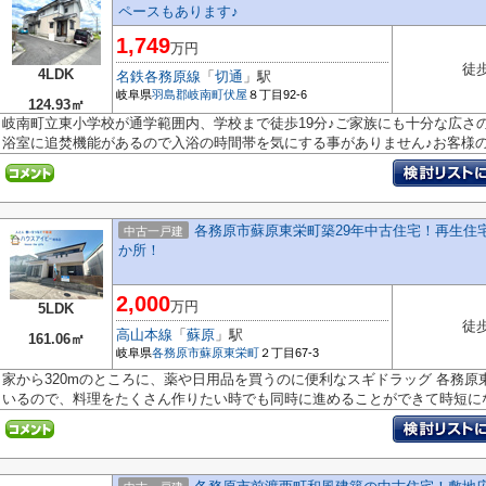
ペースもあります♪
1,749
万円
徒歩
4LDK
名鉄各務原線
「
切通
」駅
岐阜県
羽島郡岐南町
伏屋
８丁目92-6
124.93㎡
岐南町立東小学校が通学範囲内、学校まで徒歩19分♪ご家族にも十分な広さの
浴室に追焚機能があるので入浴の時間帯を気にする事がありません♪お客様の住
各務原市蘇原東栄町築29年中古住宅！再生住宅
中古一戸建
か所！
2,000
万円
5LDK
徒歩
高山本線
「
蘇原
」駅
161.06㎡
岐阜県
各務原市
蘇原東栄町
２丁目67-3
家から320mのところに、薬や日用品を買うのに便利なスギドラッグ 各務原
いるので、料理をたくさん作りたい時でも同時に進めることができて時短になり