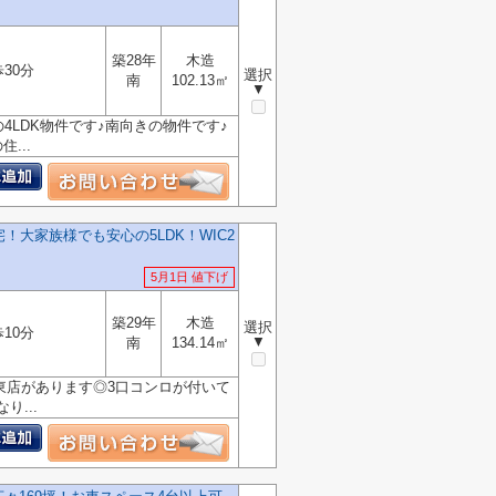
築28年
木造
30分
選択
南
102.13㎡
▼
4LDK物件です♪南向きの物件です♪
...
！大家族様でも安心の5LDK！WIC2
5月1日 値下げ
築29年
木造
選択
10分
▼
南
134.14㎡
東店があります◎3口コンロが付いて
...