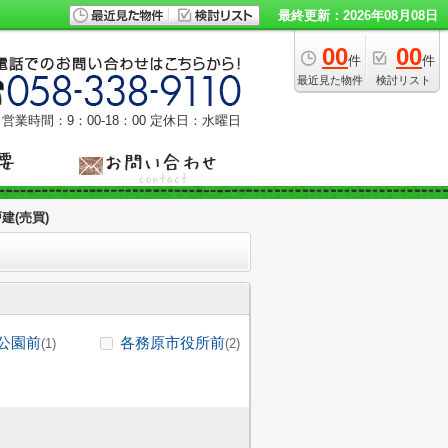
最終更新：2026年08月08日
00
00
件
件
最近見た物件
検討リスト
営業時間：9：00‐18：00
定休日：水曜日
建(売買)
公園前
各務原市役所前
(1)
(2)