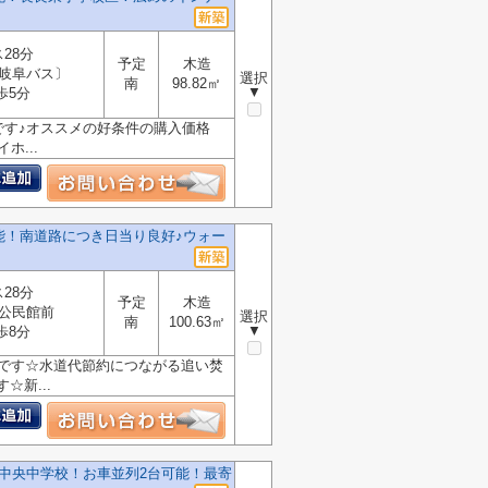
28分
予定
木造
岐阜バス〕
選択
南
98.82㎡
▼
歩5分
です♪オススメの好条件の購入価格
ホ...
能！南道路につき日当り良好♪ウォー
28分
予定
木造
公民館前
選択
南
100.63㎡
▼
歩8分
分です☆水道代節約につながる追い焚
新...
中央中学校！お車並列2台可能！最寄