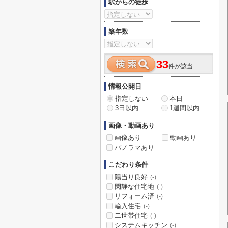
駅からの徒歩
築年数
33
件が該当
情報公開日
指定しない
本日
3日以内
1週間以内
画像・動画あり
画像あり
動画あり
パノラマあり
こだわり条件
陽当り良好
(-)
閑静な住宅地
(-)
リフォーム済
(-)
輸入住宅
(-)
二世帯住宅
(-)
システムキッチン
(-)