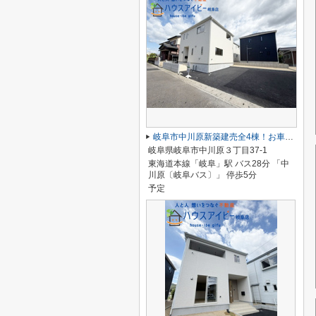
岐阜市中川原新築建売全4棟！お車並列3台可能！長良東小学校区！広めのインナーバルコニー！
岐阜県岐阜市中川原３丁目37-1
東海道本線「岐阜」駅 バス28分 「中
川原〔岐阜バス〕」 停歩5分
予定