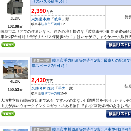
りのバス停徒歩5分！
2,390
万円
徒歩
3LDK
東海道本線
「
岐阜
」駅
岐阜県
岐阜市
平河町
1-2
102.98㎡
岐阜市エリアでの住まいなら、住み心地も快適な「岐阜市平河町新築建売限
車並列2台可能！最寄りのバス停徒歩5分！」はいかがでしょうか♪十六銀行西.
岐阜市手力町新築建売全2棟！最寄りの駅まで
新築一戸建
車スペース2台可能！
2,430
万円
4LDK
徒歩
名鉄各務原線
「
手力
」駅
150.53㎡
岐阜県
岐阜市
手力町
15-6
大垣共立銀行岐南支店まで204mです♪火の出ないIH調理器を使用したキッ
由度が高いウォークインクロゼットのある物件です♪浴室乾燥機のあるお風呂場
岐阜市中川原新築建売全3棟！お車並列3台可
新築一戸建