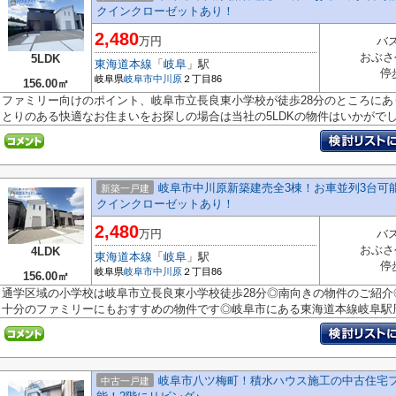
クインクローゼットあり！
2,480
万円
バス
おぶさ
5LDK
東海道本線
「
岐阜
」駅
停
岐阜県
岐阜市
中川原
２丁目86
156.00㎡
ファミリー向けのポイント、岐阜市立長良東小学校が徒歩28分のところに
とりのある快適なお住まいをお探しの場合は当社の5LDKの物件はいかがでしょ
岐阜市中川原新築建売全3棟！お車並列3台可
新築一戸建
クインクローゼットあり！
2,480
万円
バス
おぶさ
4LDK
東海道本線
「
岐阜
」駅
停
岐阜県
岐阜市
中川原
２丁目86
156.00㎡
通学区域の小学校は岐阜市立長良東小学校徒歩28分◎南向きの物件のご紹介◎
十分のファミリーにもおすすめの物件です◎岐阜市にある東海道本線岐阜駅周辺
岐阜市八ツ梅町！積水ハウス施工の中古住宅
中古一戸建