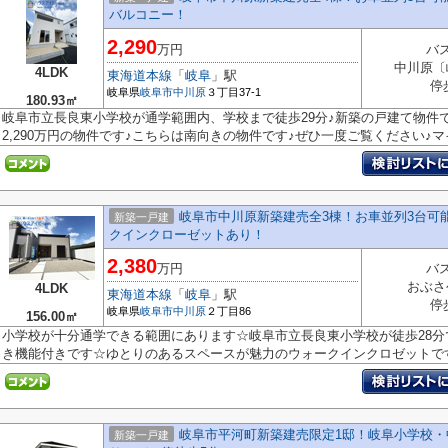
バルコニー！
2,290
万円
バス
中川原〔
4LDK
東海道本線
「
岐阜
」駅
停
岐阜県
岐阜市
中川原
３丁目37-1
180.93㎡
岐阜市立長良東小学校が通学範囲内、学校まで徒歩29分♪新築の戸建て物件
2,290万円の物件です♪こちらは南向きの物件です♪ぜひ一度ご覧ください♪マイ
岐阜市中川原新築建売全3棟！お車並列3台可
新築一戸建
クインクローゼットあり！
2,380
万円
バス
おぶさ
4LDK
東海道本線
「
岐阜
」駅
停
岐阜県
岐阜市
中川原
２丁目86
156.00㎡
小学校が十分通学できる範囲にあります☆岐阜市立長良東小学校が徒歩28
き機能付きです☆ゆとりのあるスペースが魅力のウォークインクロゼットです☆
岐阜市平河町新築建売限定1邸！岐阜小学校・
新築一戸建