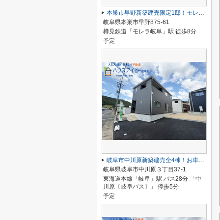
本巣市早野新築建売限定1邸！モレラ岐阜まで徒歩5分！お買い物便利♪最寄りの駅まで徒歩8分です♪
岐阜県本巣市早野875-61
樽見鉄道「モレラ岐阜」駅 徒歩8分
予定
岐阜市中川原新築建売全4棟！お車並列3台可能！長良東小学校区！広めのインナーバルコニー！
岐阜県岐阜市中川原３丁目37-1
東海道本線「岐阜」駅 バス28分 「中
川原〔岐阜バス〕」 停歩5分
予定