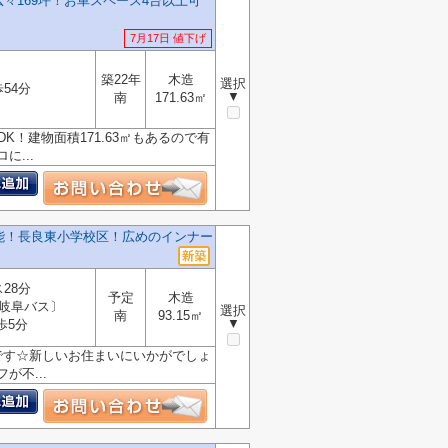
々169坪！お車スペース4台以上可
7月17日 値下げ
築22年
木造
選択
54分
▼
南
171.63㎡
K！建物面積171.63㎡もあるので有
...
能！長良東小学校区！広めのインナー
28分
予定
木造
岐阜バス〕
選択
南
93.15㎡
▼
歩5分
円です☆新しいお住まいにいかがでしょ
不...