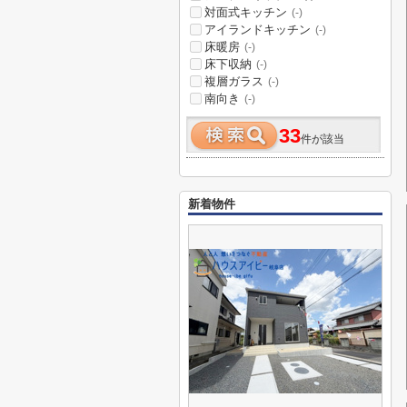
対面式キッチン
(-)
アイランドキッチン
(-)
床暖房
(-)
床下収納
(-)
複層ガラス
(-)
南向き
(-)
33
件が該当
新着物件