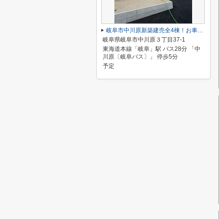
岐阜市中川原新築建売全4棟！お車並列3台可能！長良東小学校区！広めのインナーバルコニー！
岐阜県岐阜市中川原３丁目37-1
東海道本線「岐阜」駅 バス28分 「中
川原〔岐阜バス〕」 停歩5分
予定