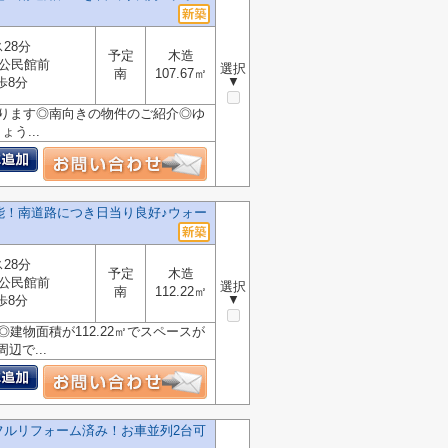
28分
予定
木造
公民館前
選択
南
107.67㎡
▼
歩8分
あります◎南向きの物件のご紹介◎ゆ
う...
能！南道路につき日当り良好♪ウォー
28分
予定
木造
公民館前
選択
南
112.22㎡
▼
歩8分
建物面積が112.22㎡でスペースが
で...
フルリフォーム済み！お車並列2台可