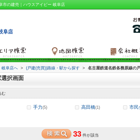
阜市の建売｜ハウスアイビー 岐阜店
 岐阜店へ
>
(戸建(売買))路線・駅から探す
>
名古屋鉄道名鉄各務原線の戸
駅選択画面
込む
手力
高田橋
市民
(5)
(1)
33
件が該当