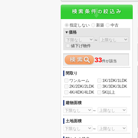
指定しない
新築
中古
▼価格
～
値下げ物件
33
件が該当
間取り
ワンルーム
1K/1DK/1LDK
2K/2DK/2LDK
3K/3DK/3LDK
4K/4DK/4LDK
5K以上
建物面積
～
土地面積
～