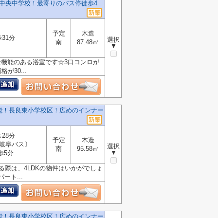
中央中学校！最寄りのバス停徒歩4
予定
木造
31分
選択
南
87.48㎡
▼
焚機能のある浴室です☆3口コンロが
30...
能！長良東小学校区！広めのインナー
28分
予定
木造
岐阜バス〕
選択
南
95.58㎡
▼
歩5分
る際は、4LDKの物件はいかがでしょ
ト...
能！長良東小学校区！広めのインナー