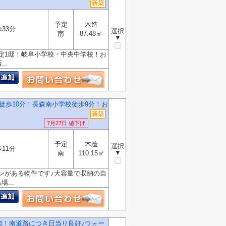
予定
木造
33分
選択
南
87.48㎡
▼
定1邸！岐阜小学校・中央中学校！お
..
徒歩10分！長森南小学校徒歩9分！お
7月27日 値下げ
予定
木造
選択
11分
▼
南
110.15㎡
チンがある物件です♪大容量で収納の自
...
能！南道路につき日当り良好♪ウォー