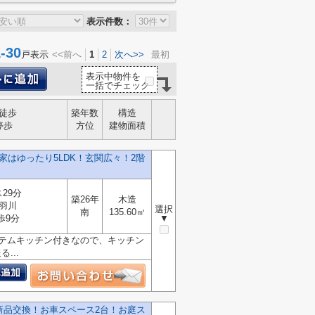
表示件数：
30
戸表示
<<前へ
1
2
次へ>>
最初
表示中物件を
一括でチェック
徒歩
築年数
構造
停歩
方位
建物面積
はゆったり5LDK！玄関広々！2階
29分
築26年
木造
羽川
選択
南
135.60㎡
歩9分
▼
ステムキッチン付きなので、キッチン
...
新品交換！お車スペース2台！お庭ス