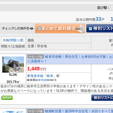
並び順：
33
1-
該当公開件数
戸
外観
/
間取り図
価格
駅
交通 / 所在地
間取り/土地面積
岐阜市岩崎！再生住宅！お車並列3台可能！お家
中古一戸建
に洗面有り！
1,449
万円
バス
戸
5LDK
東海道本線
「
岐阜
」駅
停
岐阜県
岐阜市
岩崎
442-5
203.79㎡
徒歩17分の場所に岐阜市立岩野田小学校があります！デザイン性のあるシ
がお洒落なスペースになっています！5LDKの物件で、開放感のある生活を送る
岐南町伏屋！築28年中古住宅！水回りすべて
中古一戸建