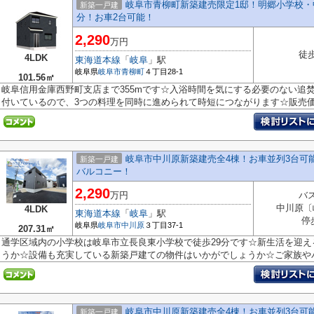
岐阜市青柳町新築建売限定1邸！明郷小学校・
新築一戸建
分！お車2台可能！
2,290
万円
徒歩
4LDK
東海道本線
「
岐阜
」駅
岐阜県
岐阜市
青柳町
４丁目28-1
101.56㎡
岐阜信用金庫西野町支店まで355mです☆入浴時間を気にする必要のない追
付いているので、3つの料理を同時に進められて時短につながります☆販売価格が
岐阜市中川原新築建売全4棟！お車並列3台可
新築一戸建
バルコニー！
2,290
万円
バス
中川原〔
4LDK
東海道本線
「
岐阜
」駅
停
岐阜県
岐阜市
中川原
３丁目37-1
207.31㎡
通学区域内の小学校は岐阜市立長良東小学校で徒歩29分です☆新生活を迎え
うか☆設備も充実している新築戸建ての物件はいかがでしょうか☆ご家族やパー
岐阜市中川原新築建売全4棟！お車並列3台可
新築一戸建