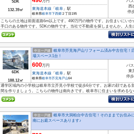
490
万円
バス
5DK
西
東海道本線
「
岐阜
」駅
132.39㎡
停
岐阜県
岐阜市
下西郷
２丁目195
こちらの土地は前面道路6m以上です。490万円の物件です。お住まいにい
手口のある物件です。5DKの物件です。当社で不動産を探しませんか。人生に何
岐阜市芥見海戸山リフォーム済み中古住宅！広々6
中古一戸建
場スペース1台！
600
万円
バス
東
6DK
東海道本線
「
岐阜
」駅
停歩
岐阜県
岐阜市
芥見海戸山
64
188.12㎡
通学区域内の小学校は岐阜市立芥見小学校で徒歩6分です。お家の顔である
間を作りましょう。こちらの物件は南向きです。岐阜市に住まいを求めるなら.
岐阜市大洞柏台中古住宅！そのままでお住み
中古一戸建
南にお庭スペースあります♪