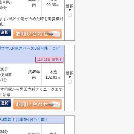
岐阜県）
南
99.36㎡
選択
歩8分
▼
ます♪風呂の湯が冷めた時も追焚機能
..
です♪お車スペース3台可能！ロピ
11月18日 値下げ
30分
築45年
木造
選択
郵便局前
▼
南
102.83㎡
歩1分
ります◎家から黒田内科クリニックまで
活環...
K3階建！お車並列4台可能！
34分