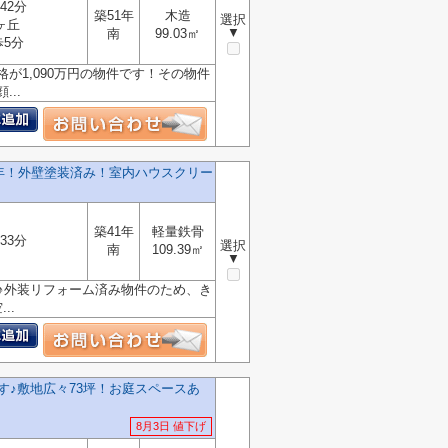
42分
築51年
木造
選択
ヶ丘
▼
南
99.03㎡
歩5分
1,090万円の物件です！その物件
..
年！外壁塗装済み！室内ハウスクリー
築41年
軽量鉄骨
33分
選択
南
109.39㎡
▼
♪外装リフォーム済み物件のため、き
..
す♪敷地広々73坪！お庭スペースあ
8月3日 値下げ