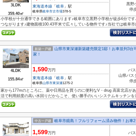
黒野
3LDK
東海道本線
「
岐阜
」駅
停
岐阜県
岐阜市
古市場
378-5
359.40㎡
小学校が十分通学できる範囲にあります♪岐阜市立黒野小学校が徒歩6分です
つながります♪建物面積100.43平米で広々している物件です♪当社では岐阜市に.
山県市東深瀬新築建売限定1邸！お車並列3台
新築一戸建
家！
1,590
万円
バス
4LDK
山県バス
東海道本線
「
岐阜
」駅
155.84㎡
停
岐阜県
山県市
東深瀬
1275-2
家から177mのところに、薬や日用品を買うのに便利なV・drug 高富北店
活で利用頻度の高い水回りだからこそ、使い勝手のいいシステムキッチンを選.
岐阜市鏡島！フルリフォーム済み物件！お車2
中古一戸建
1,599
万円
バス