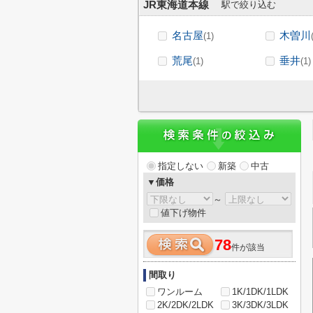
JR東海道本線
駅で絞り込む
名古屋
木曽川
(1)
荒尾
垂井
(1)
(1)
指定しない
新築
中古
▼価格
～
値下げ物件
78
件が該当
間取り
ワンルーム
1K/1DK/1LDK
2K/2DK/2LDK
3K/3DK/3LDK