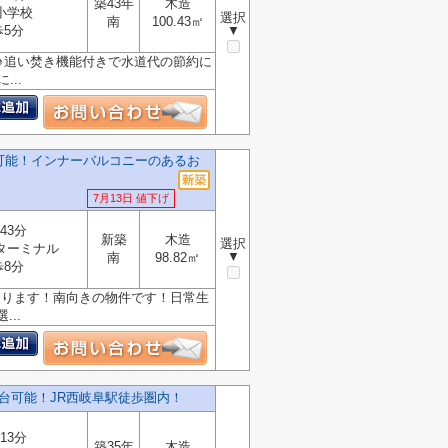
築43年
木造
小学校
選択
南
100.43㎡
歩5分
▼
♪追い焚き機能付きで水道代の節約に
..
可能！インナーバルコニーのあるお
7月13日 値下げ
43分
新築
木造
選択
ターミナル
▼
南
98.82㎡
歩8分
があります！南向きの物件です！日常生
..
台可能！JR西岐阜駅徒歩圏内！
13分
築35年
木造