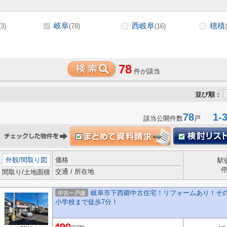
岐阜
西岐阜
穂積
(3)
(78)
(16)
78
件が該当
並び順：
78
1-3
該当公開件数
戸
外観
/
間取り図
価格
駅
交通 / 所在地
間取り/土地面積
岐阜市下西郷中古住宅！リフォームあり！そ
中古一戸建
小学校まで徒歩7分！