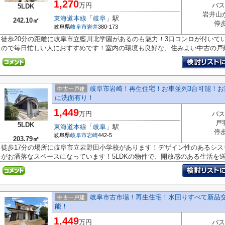
1,270
万円
バス
5LDK
岩井山
東海道本線
「
岐阜
」駅
242.10㎡
停
岐阜県
岐阜市
岩井
380-173
徒歩20分の距離に岐阜市立藍川北学園があるのも魅力！3口コンロが付いて
ので毎日忙しい人におすすめです！室内の環境も良好な、住みよい中古の戸建.
岐阜市岩崎！再生住宅！お車並列3台可能！お家
中古一戸建
に洗面有り！
1,449
万円
バス
戸
5LDK
東海道本線
「
岐阜
」駅
停
岐阜県
岐阜市
岩崎
442-5
203.79㎡
徒歩17分の場所に岐阜市立岩野田小学校があります！デザイン性のあるシ
がお洒落なスペースになっています！5LDKの物件で、開放感のある生活を送る
岐阜市古市場！再生住宅！水回りすべて新品交
中古一戸建
能！
1,449
万円
バス