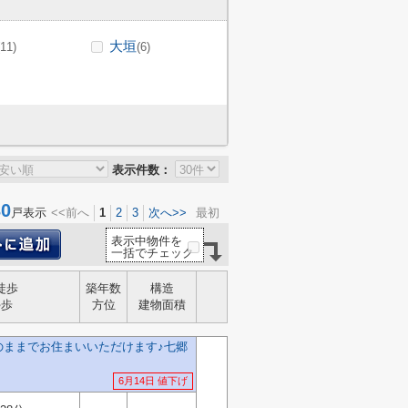
大垣
(11)
(6)
表示件数：
0
戸表示
<<前へ
1
2
3
次へ>>
最初
表示中物件を
一括でチェック
徒歩
築年数
構造
停歩
方位
建物面積
のままでお住まいいただけます♪七郷
6月14日 値下げ