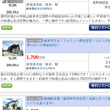
黒野病院前
東海道本線
「
岐阜
」駅
5LDK
停
岐阜県
岐阜市
洞
970-2
205.34㎡
通学区域の小学校は岐阜市立黒野小学校徒歩9分♪お子様にも優しい平坦地での
の快適な生活空間が魅力の、一押し物件です♪経済的なメリットも大きい、中古
岐阜市又丸！フルリノベ再生住宅！リビングゆ
中古一戸建
寄りのバス停徒歩2分！
1,700
万円
バス
5LDK
又
東海道本線
「
岐阜
」駅
200.00㎡
停
岐阜県
岐阜市
又丸
702-9
薬や日用品を買うのに便利なスギ薬局 又丸店まで199mです！システムキ
ため、すぐ調理できます！好条件で快適な住み心地の1,750万円の物件です！こ
岐南町伏屋！築28年中古住宅！水回りすべて
中古一戸建
ペースもあります♪