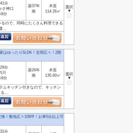
41分
築37年
木造
選択
かさ神口
▼
南
114.26㎡
歩8分
いるので、同時にたくさん料理できる
..
はゆったり5LDK！玄関広々！2階
29分
築26年
木造
羽川
選択
南
135.60㎡
歩9分
▼
ステムキッチン付きなので、キッチン
...
換！敷地広々108坪！お車5台以上可
31分