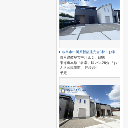
岐阜市中川原新築建売全3棟！お車並列3台可能！南道路につき日当り良好♪ウォークインクローゼットあり！
岐阜県岐阜市中川原２丁目86
東海道本線「岐阜」駅 バス28分 「お
ぶさ公民館前」 停歩8分
予定