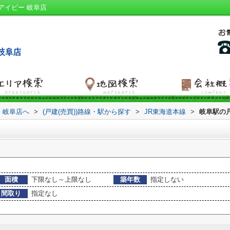
アイビー 岐阜店
 岐阜店へ
>
(戸建(売買))路線・駅から探す
>
JR東海道本線
>
岐阜駅の戸
面積
下限なし～上限なし
築年数
指定しない
間取り
指定なし