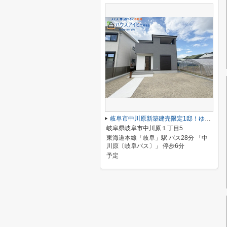
岐阜市中川原新築建売限定1邸！ゆったり19.6帖のリビングダイニング！収納豊富なお家！お車並列3台！
岐阜県岐阜市中川原１丁目5
東海道本線「岐阜」駅 バス28分 「中
川原〔岐阜バス〕」 停歩6分
予定