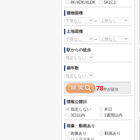
4K/4DK/4LDK
5K以上
建物面積
～
土地面積
～
駅からの徒歩
築年数
78
件が該当
情報公開日
指定しない
本日
3日以内
1週間以内
画像・動画あり
画像あり
動画あり
パノラマあり