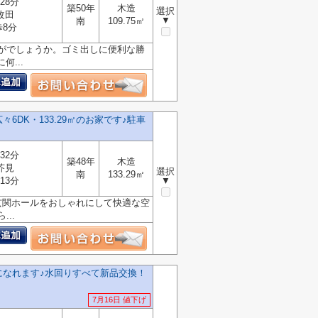
28分
築50年
木造
選択
改田
▼
南
109.75㎡
歩8分
かがでしょうか。ゴミ出しに便利な勝
...
DK・133.29㎡のお家です♪駐車
32分
築48年
木造
芥見
選択
南
133.29㎡
13分
▼
玄関ホールをおしゃれにして快適な空
..
になれます♪水回りすべて新品交換！
7月16日 値下げ