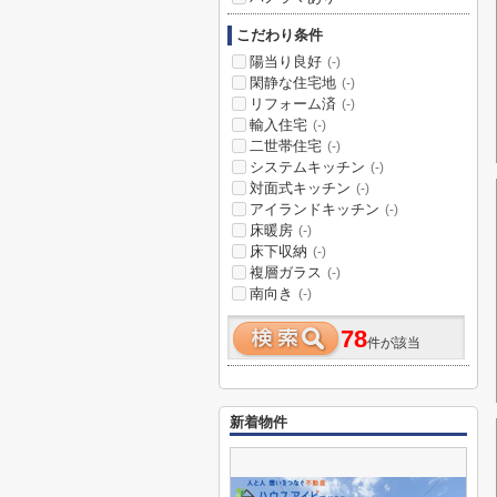
こだわり条件
陽当り良好
(-)
閑静な住宅地
(-)
リフォーム済
(-)
輸入住宅
(-)
二世帯住宅
(-)
システムキッチン
(-)
対面式キッチン
(-)
アイランドキッチン
(-)
床暖房
(-)
床下収納
(-)
複層ガラス
(-)
南向き
(-)
78
件が該当
新着物件