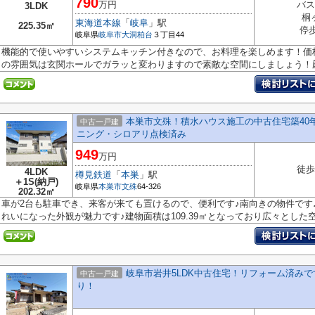
790
万円
バス
3LDK
桐
東海道本線
「
岐阜
」駅
225.35㎡
停
岐阜県
岐阜市
大洞柏台
３丁目44
機能的で使いやすいシステムキッチン付きなので、お料理を楽しめます！価格が
の雰囲気は玄関ホールでガラッと変わりますので素敵な空間にしましょう！顔.
本巣市文殊！積水ハウス施工の中古住宅築40
中古一戸建
ニング・シロアリ点検済み
949
万円
徒歩
4LDK
樽見鉄道
「
本巣
」駅
＋1S(納戸)
岐阜県
本巣市
文殊
64-326
202.32㎡
車が2台も駐車でき、来客が来ても置けるので、便利です♪南向きの物件です
れいになった外観が魅力です♪建物面積は109.39㎡となっており広々とした空.
岐阜市岩井5LDK中古住宅！リフォーム済みで
中古一戸建
り！