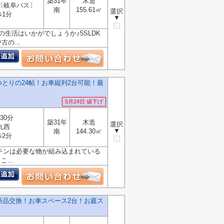
築31年
木造
〔岐阜バス〕
南
155.61㎡
選択
歩1分
▼
生活はいかがでしょうか♪5SLDK
の...
とりの24帖！お車縦列2台可能！最
5月24日 値下げ
30分
築31年
木造
選択
丸西
▼
南
144.30㎡
歩2分
ッチンは必要な物が組み込まれている
...
新品交換！お車スペース2台！お庭ス