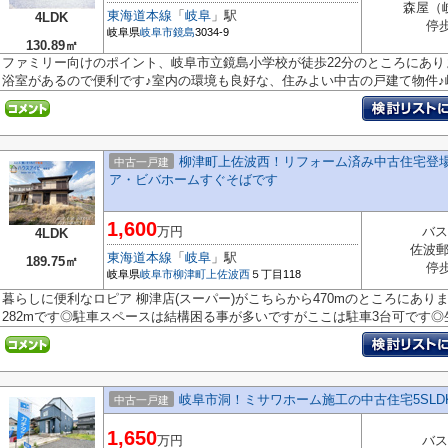
森屋（
東海道本線
「
岐阜
」駅
4LDK
停
岐阜県
岐阜市
鏡島
3034-9
130.89㎡
ファミリー向けのポイント、岐阜市立鏡島小学校が徒歩22分のところにあり
浴室があるので便利です♪室内の環境も良好な、住みよい中古の戸建て物件♪岐.
柳津町上佐波西！リフォーム済み中古住宅登場
中古一戸建
ア・ビバホームすぐそばです
1,600
万円
バス
4LDK
佐波
東海道本線
「
岐阜
」駅
189.75㎡
停
岐阜県
岐阜市
柳津町上佐波西
５丁目118
暮らしに便利なロピア 柳津店(スーパー)がこちらから470mのところにあ
282mです◎駐車スペースは結構困る事が多いですがここは駐車3台可です◎生
岐阜市洞！ミサワホーム施工の中古住宅5SLD
中古一戸建
1,650
万円
バス