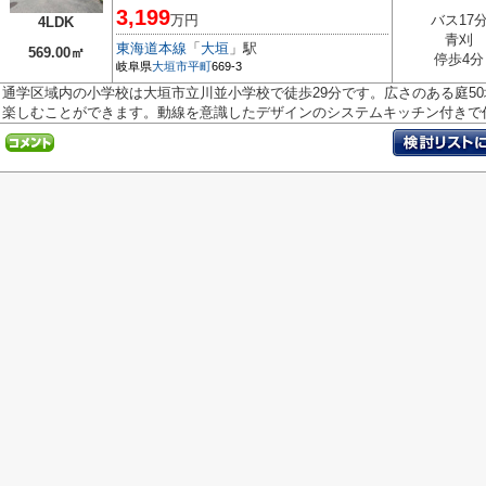
3,199
万円
バス17
4LDK
青刈
東海道本線
「
大垣
」駅
569.00㎡
停歩4分
岐阜県
大垣市
平町
669-3
通学区域内の小学校は大垣市立川並小学校で徒歩29分です。広さのある庭5
楽しむことができます。動線を意識したデザインのシステムキッチン付きで作.