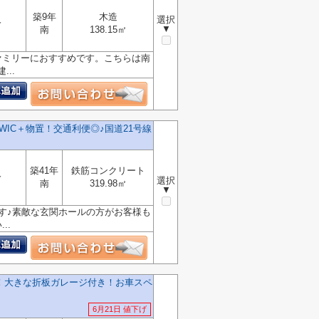
築9年
木造
選択
分
▼
南
138.15㎡
ァミリーにおすすめです。こちらは南
..
WIC＋物置！交通利便◎♪国道21号線
築41年
鉄筋コンクリート
分
選択
南
319.98㎡
▼
す♪素敵な玄関ホールの方がお客様も
..
坪！大きな折板ガレージ付き！お車スペ
6月21日 値下げ