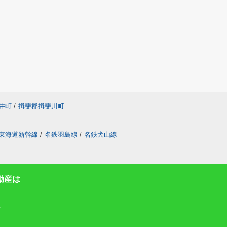
井町
/
揖斐郡揖斐川町
東海道新幹線
/
名鉄羽島線
/
名鉄犬山線
動産は
号