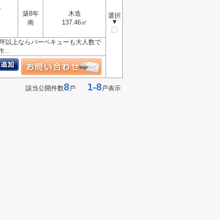
分
築8年
木造
選択
▼
南
137.46㎡
0坪以上ならバーベキューも大人数で
..
8
1-8
該当公開件数
戸
戸表示