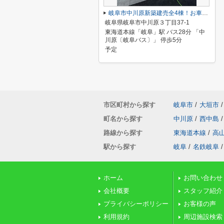
岐阜市中川原新築建売全4棟！お車並列3台可能！長良東小学校区！広めのインナーバルコニー！
岐阜県岐阜市中川原３丁目37-1
東海道本線「岐阜」駅 バス28分 「中
川原〔岐阜バス〕」 停歩5分
予定
市区町村から探す
岐阜市
/
大垣市
/
町名から探す
中川原
/
西中島
/
路線から探す
東海道本線
/
高
駅から探す
岐阜
/
名鉄岐阜
/
ホーム
お問い合わせ
会社概要
スタッフ紹介
プライバシーポリシー
お客様の声
利用規約
周辺施設検索