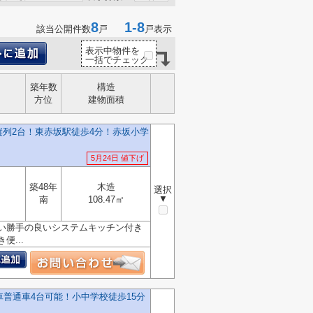
8
1-8
該当公開件数
戸
戸表示
表示中物件を
一括でチェック
築年数
構造
方位
建物面積
列2台！東赤坂駅徒歩4分！赤坂小学
5月24日 値下げ
築48年
木造
選択
▼
南
108.47㎡
い勝手の良いシステムキッチン付き
...
車普通車4台可能！小中学校徒歩15分