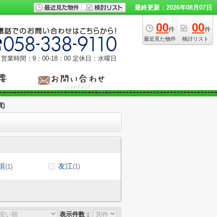
最終更新：2026年08月07日
00
00
件
件
最近見た物件
検討リスト
営業時間：9：00‐18：00
定休日：水曜日
)
垣
友江
(1)
(1)
表示件数：