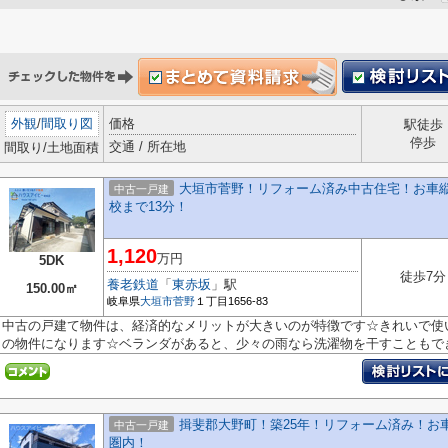
外観
/
間取り図
価格
駅徒歩
停歩
交通 / 所在地
間取り/土地面積
大垣市菅野！リフォーム済み中古住宅！お車縦
中古一戸建
校まで13分！
1,120
万円
5DK
徒歩7分
養老鉄道
「
東赤坂
」駅
150.00㎡
岐阜県
大垣市
菅野
１丁目1656-83
中古の戸建て物件は、経済的なメリットが大きいのが特徴です☆きれいで使
の物件になります☆ベランダがあると、少々の雨なら洗濯物を干すこともでき便
揖斐郡大野町！築25年！リフォーム済み！お
中古一戸建
圏内！