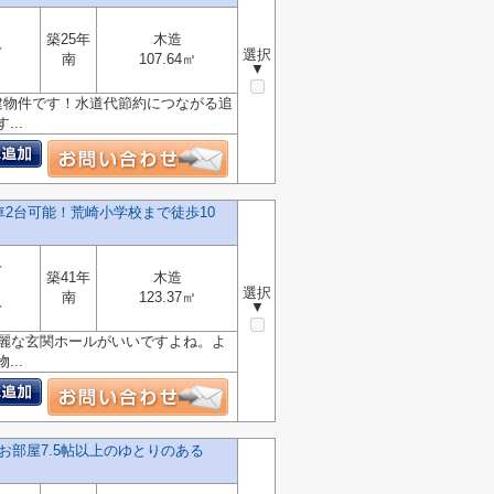
築25年
木造
分
選択
南
107.64㎡
▼
建物件です！水道代節約につながる追
..
2台可能！荒崎小学校まで徒歩10
分
築41年
木造
選択
南
123.37㎡
分
▼
綺麗な玄関ホールがいいですよね。よ
..
お部屋7.5帖以上のゆとりのある