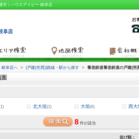
建売｜ハウスアイビー 岐阜店
 岐阜店へ
>
(戸建(売買))路線・駅から探す
>
養老鉄道養老鉄道の戸建(売買
画面
北大垣
大垣
西大
(1)
(1)
(6)
8
件が該当
並び順：