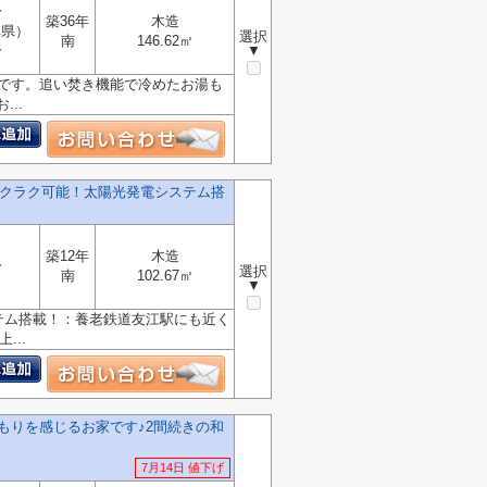
分
築36年
木造
阜県）
選択
南
146.62㎡
分
▼
きです。追い焚き機能で冷めたお湯も
..
ラクラク可能！太陽光発電システム搭
築12年
木造
分
選択
南
102.67㎡
▼
テム搭載！：養老鉄道友江駅にも近く
...
もりを感じるお家です♪2間続きの和
7月14日 値下げ