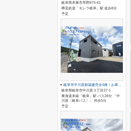
岐阜県本巣市早野875-61
樽見鉄道「モレラ岐阜」駅 徒歩8分
予定
岐阜市中川原新築建売全4棟！お車並列3台可能！長良東小学校区！広めのインナーバルコニー！
岐阜県岐阜市中川原３丁目37-1
東海道本線「岐阜」駅 バス28分 「中
川原〔岐阜バス〕」 停歩5分
予定