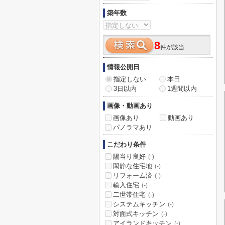
築年数
8
件が該当
情報公開日
指定しない
本日
3日以内
1週間以内
画像・動画あり
画像あり
動画あり
パノラマあり
こだわり条件
陽当り良好
(-)
閑静な住宅地
(-)
リフォーム済
(-)
輸入住宅
(-)
二世帯住宅
(-)
システムキッチン
(-)
対面式キッチン
(-)
アイランドキッチン
(-)