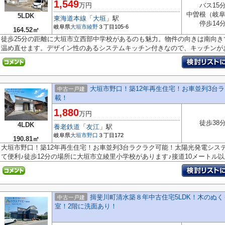
1,549
万円
バス15
中曽根（岐
5LDK
東海道本線
「
大垣
」駅
停歩14
岐阜県
大垣市
綾野
３丁目105-6
164.52㎡
徒歩25分の距離に大垣市立西部中学校があるのも魅力。物件の向きは南向
温め直せます。デザイン性のあるシステムキッチン付きなので、キッチンがお.
大垣市野口！築12年再生住宅！お車並列3台
中古一戸建
載！
1,880
万円
徒歩38
4LDK
養老鉄道
「
友江
」駅
岐阜県
大垣市
野口
３丁目172
190.81㎡
大垣市野口！築12年再生住宅！お車並列3台ラクラク可能！太陽光発電シス
て便利♪徒歩12分の場所に大垣市立綾里小学校があります♪接道10メートル以上
揖斐川町清水築８年中古住宅5LDK！木のぬく
中古一戸建
室！2階に洗面あり！