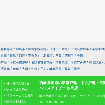
各務原市
/
羽島市
/
羽島郡岐南町
/
瑞穂市
/
本巣市
/
北名古屋市
/
不破郡垂
東鶉
/
鏡島
/
河渡
/
下奈良
/
川島渡町
/
平島
/
西川手
/
今嶺
山本線
/
名鉄各務原線
/
名鉄名古屋本線
/
樽見鉄道
/
名鉄竹鼻線
/
養老鉄道
/
西岐阜
/
穂積
/
大垣
/
笠松
/
手力
/
岐阜羽島
/
長森
/
揖斐
西岐阜周辺の新築戸建・中古戸建・不
月々支払4万円台
ハウスアイビー 岐阜店
駅まで徒歩15分
リフォーム済み物件
岐阜県岐阜市本荘西２丁目16 笠井ビル １０３
駐車場3台以上
TEL:058-338-9110