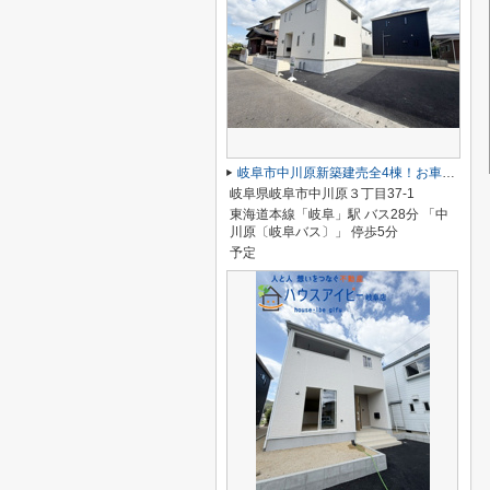
岐阜市中川原新築建売全4棟！お車並列3台可能！長良東小学校区！広めのインナーバルコニー！
岐阜県岐阜市中川原３丁目37-1
東海道本線「岐阜」駅 バス28分 「中
川原〔岐阜バス〕」 停歩5分
予定