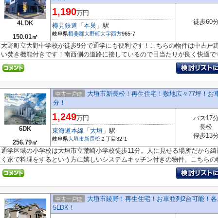
1,190
万円
徒歩60
4LDK
樽見鉄道
「
本巣
」駅
岐阜県
揖斐郡大野町
大字西方
965-7
150.01㎡
大野町立大野中学校が徒歩9分で通学にも便利です！こちらの物件は中古戸
い焚き機能付きです！南西側の道路に接しているので日当たりが良く快適です.
大垣市新長松！再生住宅！敷地広々77坪！お車
中古一戸建
分！
1,249
万円
バス17
長松
6DK
東海道本線
「
大垣
」駅
停歩13
岐阜県
大垣市
新長松
２丁目32-1
256.79㎡
通学区域の小学校は大垣市立荒崎小学校徒歩11分。人に見せる場所だから
く家で料理をするという方に嬉しいシステムキッチン付きの物件。こちらの物.
大垣市綾野！再生住宅！お車並列2台可能！各
中古一戸建
5LDK！