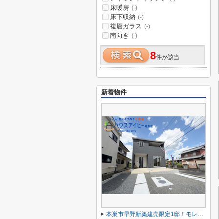
床暖房
(-)
床下収納
(-)
複層ガラス
(-)
南向き
(-)
8
件が該当
新着物件
本巣市早野新築建売限定1邸！モレラ岐阜まで徒歩5分！お買い物便利♪最寄りの駅まで徒歩8分です♪