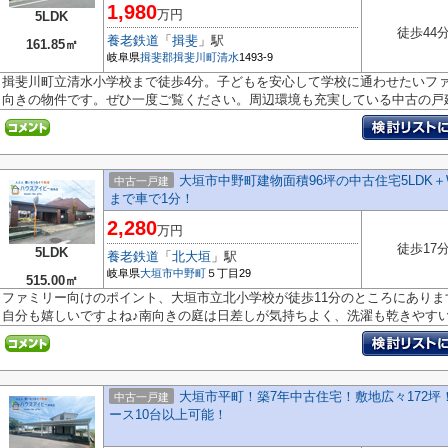
1,980
万円
5LDK
徒歩44
養老鉄道
「
揖斐
」駅
161.85㎡
岐阜県
揖斐郡揖斐川町
清水
1493-9
揖斐川町立清水小学校まで徒歩4分。子どもを安心して学校に通わせたいフ
向きの物件です。ぜひ一度ご覧ください。周辺環境も充実している中古の戸建.
大垣市中野町建物面積96坪の中古住宅5LDK＋
中古一戸建
まで車で1分！
2,280
万円
徒歩17
5LDK
養老鉄道
「
北大垣
」駅
岐阜県
大垣市
中野町
５丁目29
515.00㎡
ファミリー向けのポイント、大垣市立北小学校が徒歩11分のところにありま
自分も嬉しいですよね♪南向きの庭は日差しが気持ちよく、洗濯も乾きやすい.
大垣市平町！築7年中古住宅！敷地広々172
中古一戸建
ース10台以上可能！