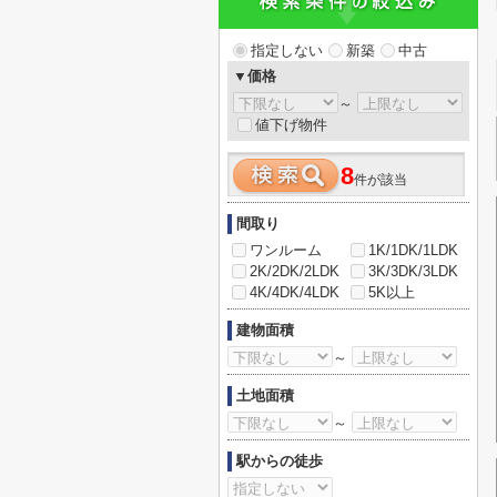
指定しない
新築
中古
▼価格
～
値下げ物件
8
件が該当
間取り
ワンルーム
1K/1DK/1LDK
2K/2DK/2LDK
3K/3DK/3LDK
4K/4DK/4LDK
5K以上
建物面積
～
土地面積
～
駅からの徒歩