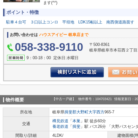
ます(^^)
ポイント・特徴
駐車４台可
３口以上コンロ
平坦地
LDK15帖以上
南西側道路面す
お問い合わせは
ハウスアイビー 岐阜店まで
058-338-9110
〒500-8361
岐阜県岐阜市本荘西２丁目1
9：00‐18：00 定休日:水曜日
【中古一戸建】
物件番号：104703421
情報更新日：20
物件概要
所在地
岐阜県
揖斐郡大野町
大字西方
965-7
樽見鉄道
「
本巣
」駅 徒歩60分
交通
養老鉄道
「
揖斐
」駅 バス26分 「大野バスセンタ
間取り/詳細
4LDK/
建物面積(坪