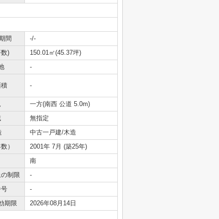
期間
-/-
数)
150.01㎡(45.37坪)
地
-
面積
-
況
一方(南西 公道 5.0m)
域
無指定
造
中古一戸建/木造
年数）
2001年 7月 (築25年)
南
上の制限
-
番号
-
効期限
2026年08月14日