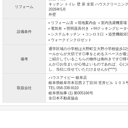
キッチン トイレ 壁 床 全室 ハウスクリーニン
リフォーム
2026年5月
外壁
リフォーム済
現地案内会
室内洗濯機置場
電気有
照明器具付き
IHクッキングヒータ
設備条件
システムキッチン
コンロ３口
追焚機能浴
ウォークインクロゼット
通学区域の小学校は大野町立大野小学校徒歩1
ールからが大切です◎車をとめるスペースが最
備考
ご紹介しているこちらの物件は南向きです◎帰
んか◎お住まいが心地よいものであれば、心に
し、当社に任せていただけませんか(*^^*)
ハウスアイビー 岐阜店
岐阜県岐阜市本荘西２丁目16 笠井ビル １０３
取扱会社
TEL:058-338-9110
岐阜県知事 (1) 第005166号
全日本不動産協会