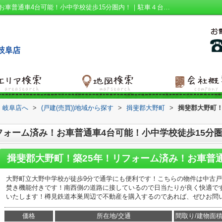
揖斐郡大野町！築25年！リフォーム済み！お車普通車4台可能！小中学校徒歩15分圏内！｜駐車４台可 ３口以上コンロ 平坦地 LDK15帖以上 南西側道路面す｜岐阜市の建売｜ハウスアイビー 岐阜店
 岐阜店へ
>
(戸建(売買))地域から探す
>
揖斐郡大野町
>
揖斐郡大野町！
フォーム済み！お車普通車4台可能！小中学校徒歩15分
大野町立大野中学校が徒歩9分で通学にも便利です！こちらの物件は中古
焚き機能付きです！南西側の道路に接しているので日当たりが良く快適で
いたします！樽見鉄道本巣周辺で不動産を購入するのであれば、ぜひお問い合
価格
所在地/交通
間取り/建物面