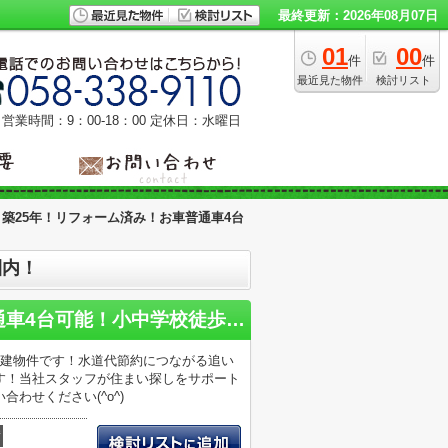
最終更新：2026年08月07日
01
00
件
件
最近見た物件
検討リスト
営業時間：9：00‐18：00
定休日：水曜日
築25年！リフォーム済み！お車普通車4台
圏内！
揖斐郡大野町！築25年！リフォーム済み！お車普通車4台可能！小中学校徒歩15分圏内！
戸建物件です！水道代節約につながる追い
す！当社スタッフが住まい探しをサポート
わせください(^o^)
積