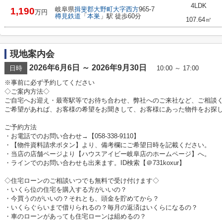
4LDK
岐阜県
揖斐郡大野町
大字西方
965-7
1,190
万円
樽見鉄道
「
本巣
」駅 徒歩60分
107.64㎡
現地案内会
2026年6月6日 ～ 2026年9月30日
日時
10:00 ～ 17:00
※事前に必ず予約してください
◇ご案内方法◇
ご自宅へお迎え・最寄駅等でお待ち合わせ、弊社へのご来社など、ご相談
ご希望があれば、お客様の希望をお聞きして、お客様にあった物件をお探
ご予約方法
・お電話でのお問い合わせ→【058-338-9110】
・【物件資料請求ボタン】より、備考欄にご希望日時を記載ください。
・当店の店舗ページより【ハウスアイビー岐阜店のホームページ】へ。
・ラインでのお問い合わせも出来ます。ID検索【＠731koxur】
◇住宅ローンのご相談いつでも無料で受け付けます◇
・いくら位の住宅を購入する方がいいの？
・今買うのがいいの？それとも、頭金を貯めてから？
・いくらぐらいまで借りられるの？毎月の返済はいくらになるの？
・車のローンがあっても住宅ローンは組めるの？