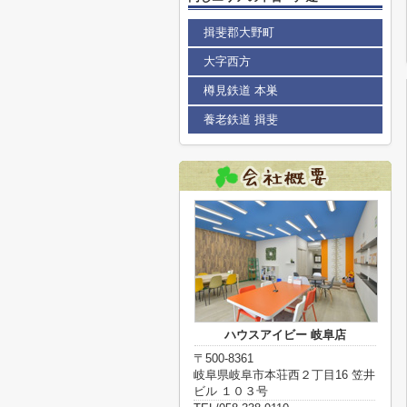
揖斐郡大野町
大字西方
樽見鉄道 本巣
養老鉄道 揖斐
ハウスアイビー 岐阜店
〒500-8361
岐阜県岐阜市本荘西２丁目16 笠井
ビル １０３号