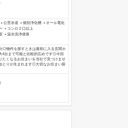
グ
公営水道
個別浄化槽
オール電化
ー
コンロ２口以上
室
温水洗浄便座
2分◎物件を探すときは最初に入る玄関ホ
大4台まで可能と比較的広めです◎今回
りたくなるお住まいを当社で見つけませ
ゆとりが生まれます◎大切なお住まい探
号