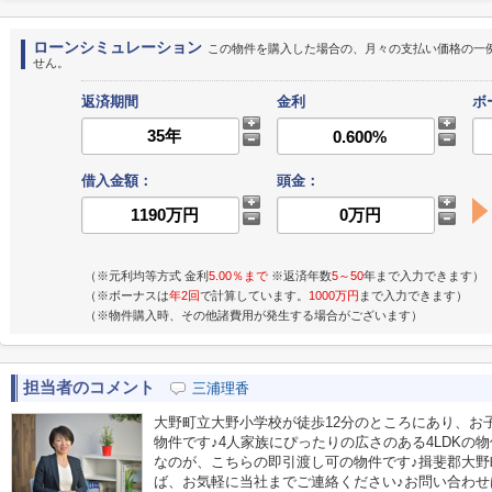
ローンシミュレーション
この物件を購入した場合の、月々の支払い価格の一
せん。
返済期間
金利
ボ
借入金額：
頭金：
（※元利均等方式 金利
5.00％まで
※返済年数
5～50
年まで入力できます）
（※ボーナスは
年2回
で計算しています。
1000万円
まで入力できます）
（※物件購入時、その他諸費用が発生する場合がございます）
担当者のコメント
三浦理香
大野町立大野小学校が徒歩12分のところにあり、お子
物件です♪4人家族にぴったりの広さのある4LDKの
なのが、こちらの即引渡し可の物件です♪揖斐郡大
ば、お気軽に当社までご連絡ください♪お問い合わ