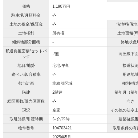
価格
1,190万円
駐車場/月額料金
-/-
土地の敷金/保証金
-/-
借地料/借地
土地権利
所有権
土地面積(坪
傾斜地部分面積
-
路地状敷
私道負担面積/セットバ
-/無
高圧線下
ック
地目/地勢
宅地/平坦
接道状
建ぺい率/容積率
-/-
用途地
都市計画
非線引区域
種別/構
階建
2階建
築年月（築
総区画数/販売区画数
-/-
向き
現況
空家
その他の法令
取引態様/引渡時期
仲介/即時
建築確認
物件番号
104703421
取引条件の有
2025年5月