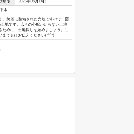
効期限
2026年08月14日
下水
ます。綺麗に整備された売地ですので、面
の土地です。広さの心配がいらない土地
せるために、土地探しを始めましょう。ご
でぜひお伝えください(*^^*)
号