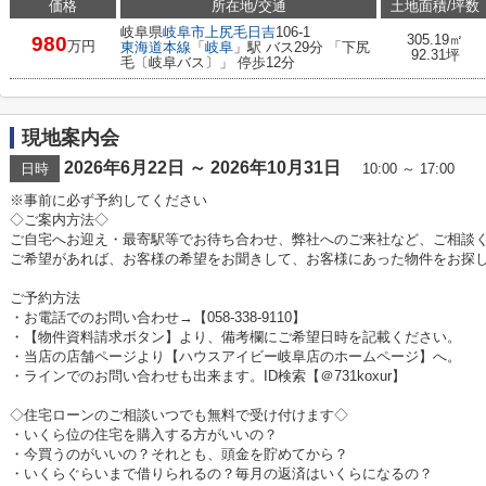
価格
所在地/交通
土地面積/坪数
岐阜県
岐阜市
上尻毛日吉
106-1
305.19㎡
980
万円
東海道本線
「
岐阜
」駅 バス29分 「下尻
92.31坪
毛〔岐阜バス〕」 停歩12分
現地案内会
2026年6月22日 ～ 2026年10月31日
日時
10:00 ～ 17:00
※事前に必ず予約してください
◇ご案内方法◇
ご自宅へお迎え・最寄駅等でお待ち合わせ、弊社へのご来社など、ご相談
ご希望があれば、お客様の希望をお聞きして、お客様にあった物件をお探
ご予約方法
・お電話でのお問い合わせ→【058-338-9110】
・【物件資料請求ボタン】より、備考欄にご希望日時を記載ください。
・当店の店舗ページより【ハウスアイビー岐阜店のホームページ】へ。
・ラインでのお問い合わせも出来ます。ID検索【＠731koxur】
◇住宅ローンのご相談いつでも無料で受け付けます◇
・いくら位の住宅を購入する方がいいの？
・今買うのがいいの？それとも、頭金を貯めてから？
・いくらぐらいまで借りられるの？毎月の返済はいくらになるの？