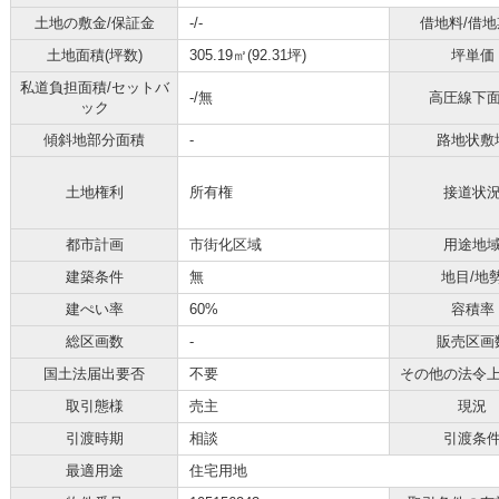
土地の敷金/保証金
-/-
借地料/借地
土地面積(坪数)
305.19㎡(92.31坪)
坪単価
私道負担面積/セットバ
-/無
高圧線下
ック
傾斜地部分面積
-
路地状敷
土地権利
所有権
接道状
都市計画
市街化区域
用途地
建築条件
無
地目/地
建ぺい率
60%
容積率
総区画数
-
販売区画
国土法届出要否
不要
その他の法令
取引態様
売主
現況
引渡時期
相談
引渡条
最適用途
住宅用地