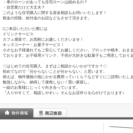
・車のローンがあっても住宅ローンは組めるの？
・自営業だけど大丈夫？
このような住宅購入に関する資金相談もお伺いいたします！
税金の控除、給付金のお話などもさせて頂きます。
□ご来店いただいた際には
ドリンクサービス
カフェ感覚で、お気軽にお越しくださいませ！
キッズコーナー・お菓子サービス！
小さなお子様連れでもご安心してお越しください。ブロックや積木、おま
ております。お子様用ドリンク、子供が大好きな駄菓子もご用意しており
◇はじめての住宅購入、まずはご相談からいかがですか？◇
初めてなので「分からないことが分からない」と思います。
例えば、物件価格の他にかかる費用っていくら？などすぐにご説明いたし
勉強しながら、納得して後悔しない！賢い家探し。
一組のお客様にじっくり向き合っています。
『入りやすくて、相談しやすい』そんなお店作りを心がけております♪