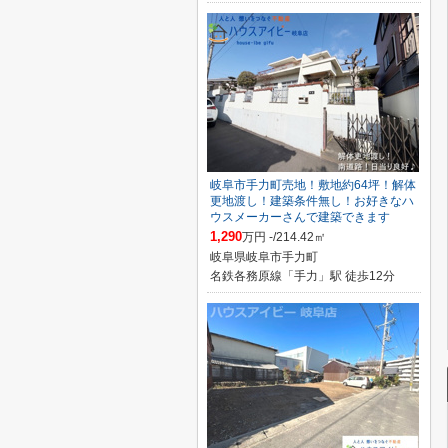
岐阜市手力町売地！敷地約64坪！解体
更地渡し！建築条件無し！お好きなハ
ウスメーカーさんで建築できます
1,290
万円 -/214.42㎡
岐阜県岐阜市手力町
名鉄各務原線「手力」駅 徒歩12分