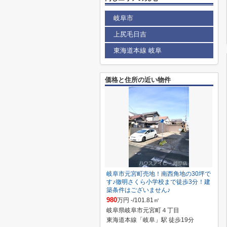
岐阜市
上尻毛日吉
東海道本線 岐阜
価格と住所の近い物件
岐阜市元宮町売地！南西角地の30坪で
す♪徹明さくら小学校まで徒歩3分！建
築条件はございません♪
980
万円 -/101.81㎡
岐阜県岐阜市元宮町４丁目
東海道本線「岐阜」駅 徒歩19分