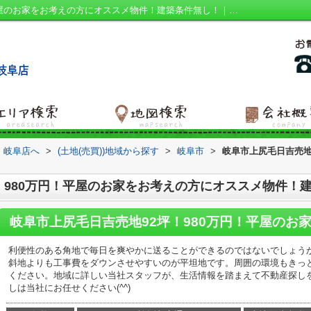
岐阜市上尻毛日吉売地92坪！980万円！平屋のお家をお考えの方にオススメ物件！建築条件無し！｜イチオシ物件！ 角地 平坦地 接道幅１５ｍ以上 土地90坪以上｜岐阜市の建売｜ハウスアイビー 岐阜店
 岐阜店へ
>
(土地(売買))地域から探す
>
岐阜市
>
岐阜市上尻毛日吉売地
！980万円！平屋のお家をお考えの方にオススメ物件！
利便性のある角地で毎日を爽やかに送ることができるのではないでしょうか。
斜地よりも工事費をダウンさせやすいのが平坦地です。周囲の環境もきっ
ください。地域に詳しい当社スタッフが、生活情報を踏まえて不動産探し
しは当社にお任せください(^^)