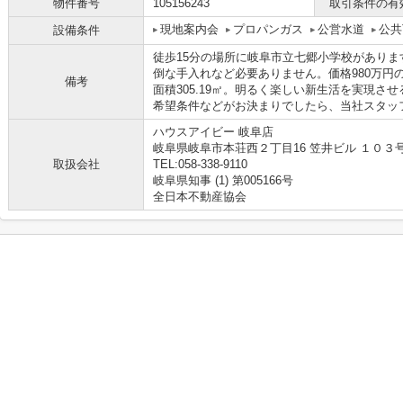
物件番号
105156243
取引条件の有
現地案内会
プロパンガス
公営水道
公共
設備条件
徒歩15分の場所に岐阜市立七郷小学校があり
倒な手入れなど必要ありません。価格980万円
備考
面積305.19㎡。明るく楽しい新生活を実現さ
希望条件などがお決まりでしたら、当社スタッフま
ハウスアイビー 岐阜店
岐阜県岐阜市本荘西２丁目16 笠井ビル １０３
取扱会社
TEL:058-338-9110
岐阜県知事 (1) 第005166号
全日本不動産協会