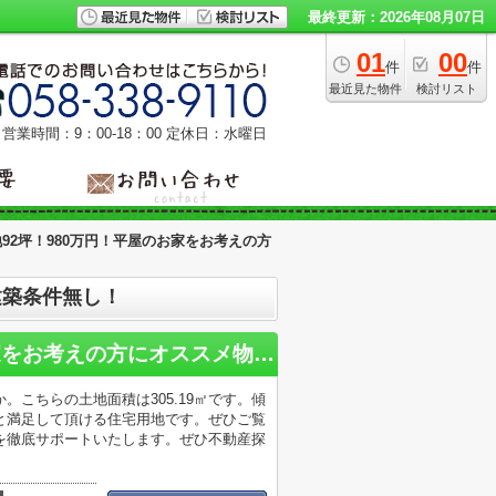
最終更新：2026年08月07日
01
00
件
件
最近見た物件
検討リスト
営業時間：9：00‐18：00
定休日：水曜日
92坪！980万円！平屋のお家をお考えの方
建築条件無し！
岐阜市上尻毛日吉売地92坪！980万円！平屋のお家をお考えの方にオススメ物件！建築条件無し！
こちらの土地面積は305.19㎡です。傾
と満足して頂ける住宅用地です。ぜひご覧
を徹底サポートいたします。ぜひ不動産探