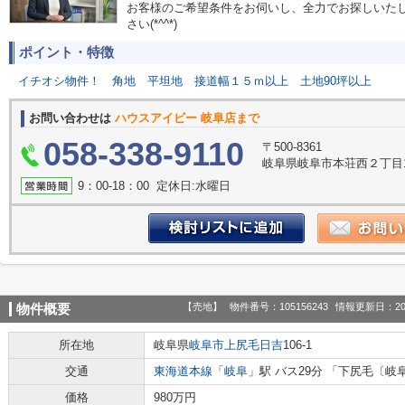
お客様のご希望条件をお伺いし、全力でお探しいた
さい(*^^*)
ポイント・特徴
イチオシ物件！
角地
平坦地
接道幅１５ｍ以上
土地90坪以上
お問い合わせは
ハウスアイビー 岐阜店まで
058-338-9110
〒500-8361
岐阜県岐阜市本荘西２丁目1
9：00‐18：00 定休日:水曜日
【売地】
物件番号：105156243
情報更新日：20
物件概要
所在地
岐阜県
岐阜市
上尻毛日吉
106-1
交通
東海道本線
「
岐阜
」駅 バス29分 「下尻毛〔岐
価格
980万円