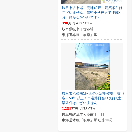
岐阜市古市場 売地41坪 建築条件は
ございません。黒野小学校まで徒歩3
分！静かな住宅地です♪
390
万円 -/137.02㎡
岐阜県岐阜市古市場
東海道本線「岐阜」駅
岐阜市六条南5区画の分譲地登場！敷地
広々53坪以上！南道路日当り良好♪建
築条件はございません！
1,598
万円 -/178.07㎡
岐阜県岐阜市六条南１丁目
東海道本線「岐阜」駅 徒歩28分