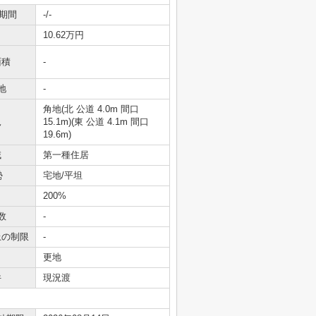
期間
-/-
10.62万円
面積
-
地
-
角地(北 公道 4.0m 間口
況
15.1m)(東 公道 4.1m 間口
19.6m)
域
第一種住居
勢
宅地/平坦
200%
数
-
上の制限
-
更地
件
現況渡