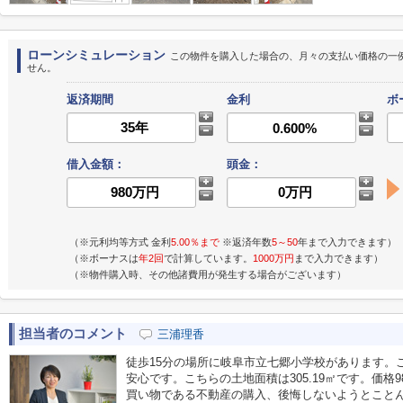
ローンシミュレーション
この物件を購入した場合の、月々の支払い価格の一
せん。
返済期間
金利
ボ
借入金額：
頭金：
（※元利均等方式 金利
5.00％まで
※返済年数
5～50
年まで入力できます）
（※ボーナスは
年2回
で計算しています。
1000万円
まで入力できます）
（※物件購入時、その他諸費用が発生する場合がございます）
担当者のコメント
三浦理香
徒歩15分の場所に岐阜市立七郷小学校があります。
安心です。こちらの土地面積は305.19㎡です。価格
買い物である不動産の購入、後悔しないようとこと