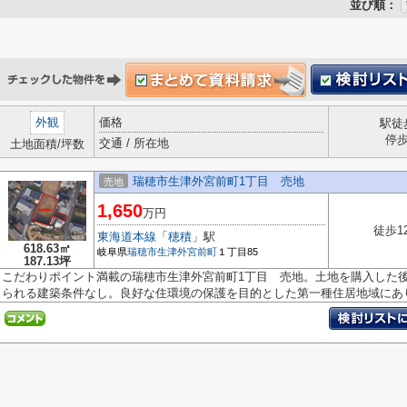
並び順：
外観
価格
駅徒
停
交通 / 所在地
土地面積/坪数
瑞穂市生津外宮前町1丁目 売地
売地
1,650
万円
徒歩1
東海道本線
「
穂積
」駅
618.63㎡
岐阜県
瑞穂市
生津外宮前町
１丁目85
187.13坪
こだわりポイント満載の瑞穂市生津外宮前町1丁目 売地。土地を購入した
られる建築条件なし。良好な住環境の保護を目的とした第一種住居地域にあり.