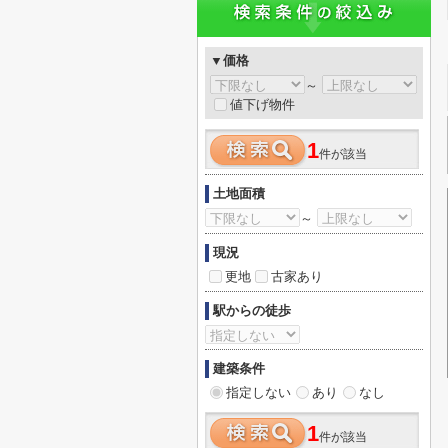
▼価格
～
値下げ物件
1
件が該当
土地面積
～
現況
更地
古家あり
駅からの徒歩
建築条件
指定しない
あり
なし
1
件が該当