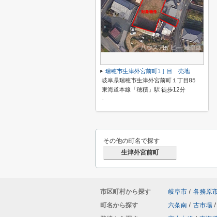
瑞穂市生津外宮前町1丁目 売地
岐阜県瑞穂市生津外宮前町１丁目85
東海道本線「穂積」駅 徒歩12分
-
その他の町名で探す
生津外宮前町
市区町村から探す
岐阜市
/
各務原
町名から探す
六条南
/
古市場
/