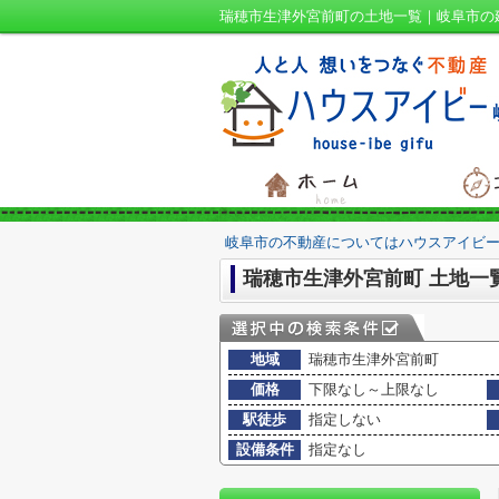
瑞穂市生津外宮前町の土地一覧｜岐阜市の
岐阜市の不動産についてはハウスアイビー
瑞穂市生津外宮前町 土地一
地域
瑞穂市生津外宮前町
価格
下限なし～上限なし
駅徒歩
指定しない
設備条件
指定なし