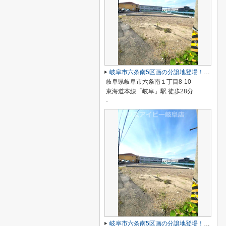
岐阜市六条南5区画の分譲地登場！敷地広々53坪以上！南道路日当り良好♪建築条件はございません！
岐阜県岐阜市六条南１丁目8-10
東海道本線「岐阜」駅 徒歩28分
-
岐阜市六条南5区画の分譲地登場！敷地広々53坪以上！南道路日当り良好♪建築条件はございません！