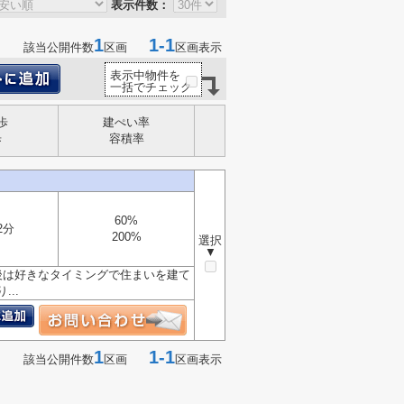
表示件数：
1
1-1
該当公開件数
区画
区画表示
表示中物件を
一括でチェック
歩
建ぺい率
歩
容積率
60%
2分
200%
選択
▼
後は好きなタイミングで住まいを建て
..
1
1-1
該当公開件数
区画
区画表示