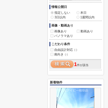
情報公開日
指定しない
本日
3日以内
1週間以内
画像・動画あり
画像あり
動画あり
パノラマあり
こだわり条件
自由設計対応
(-)
南向き
(-)
1
件が該当
新着物件