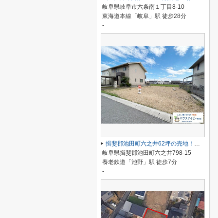
岐阜県岐阜市六条南１丁目8-10
東海道本線「岐阜」駅 徒歩28分
-
揖斐郡池田町六之井62坪の売地！建築条件なし！お好きなハウスメーカーさんで理想のお家が建てられます♪
岐阜県揖斐郡池田町六之井798-15
養老鉄道「池野」駅 徒歩7分
-