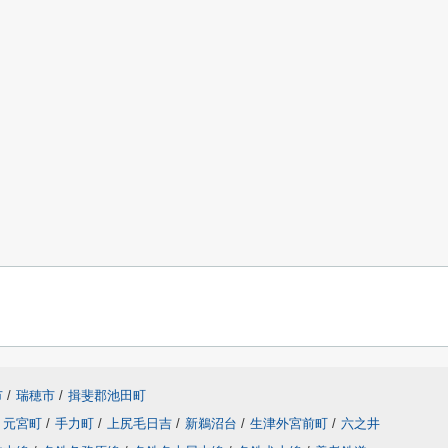
市
/
瑞穂市
/
揖斐郡池田町
元宮町
/
手力町
/
上尻毛日吉
/
新鵜沼台
/
生津外宮前町
/
六之井