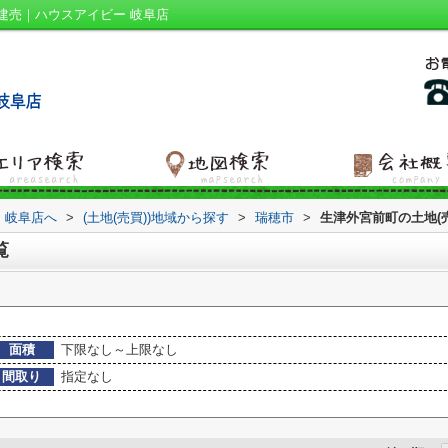
建売｜ハウスアイビー 岐阜店
 岐阜店へ
>
(土地(売買))地域から探す
>
瑞穂市
>
生津外宮前町の土地(売
覧
面積
下限なし～上限なし
間取り
指定なし