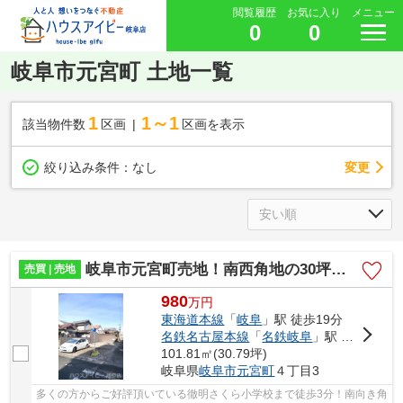
閲覧履歴
お気に入り
メニュー
0
0
岐阜市元宮町 土地一覧
1
1～1
該当物件数
区画
区画を表示
変更
絞り込み条件：
なし
岐阜市元宮町売地！南西角地の30坪です♪徹明さくら小学校まで徒歩3分！建築条件はございません♪
売買 | 売地
980
万
円
東海道本線
「
岐阜
」駅 徒歩19分
名鉄名古屋本線
「
名鉄岐阜
」駅 徒歩19分
101.81㎡(30.79坪)
岐阜県
岐阜市
元宮町
４丁目3
多くの方からご好評頂いている徹明さくら小学校まで徒歩3分！南向き角