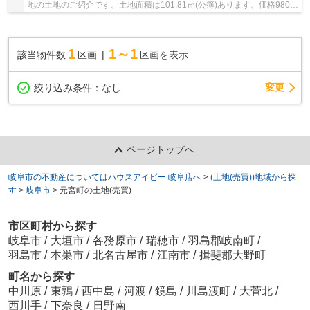
地の土地のご紹介です。土地面積は101.81㎡(公簿)あります。価格980万
円の土地です。立地している商業地域は、銀...
1
1～1
該当物件数
区画
区画を表示
変更
絞り込み条件：
なし
ページトップへ
岐阜市の不動産についてはハウスアイビー 岐阜店へ
>
(土地(売買))地域から探
す
>
岐阜市
>
元宮町の土地(売買)
市区町村から探す
岐阜市
/
大垣市
/
各務原市
/
瑞穂市
/
羽島郡岐南町
/
羽島市
/
本巣市
/
北名古屋市
/
江南市
/
揖斐郡大野町
町名から探す
中川原
/
東鶉
/
西中島
/
河渡
/
鏡島
/
川島渡町
/
大菅北
/
西川手
/
下奈良
/
日野南