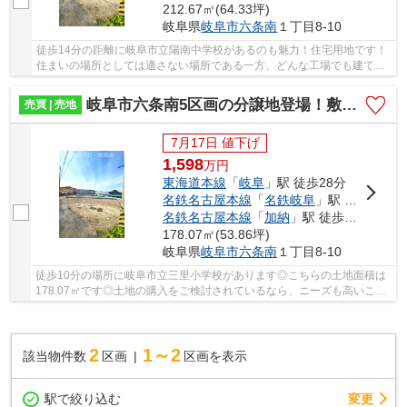
212.67㎡(64.33坪)
岐阜県
岐阜市
六条南
１丁目8-10
徒歩14分の距離に岐阜市立陽南中学校があるのも魅力！住宅用地です！
住まいの場所としては適さない場所である一方、どんな工場でも建てる
ことができる工業地域！土地購入をお考えの方...
岐阜市六条南5区画の分譲地登場！敷地広々53坪以上！南道路日当り良好♪建築条件はございません！
売買 | 売地
7月17日 値下げ
1,598
万
円
東海道本線
「
岐阜
」駅 徒歩28分
名鉄名古屋本線
「
名鉄岐阜
」駅 徒歩34分
名鉄名古屋本線
「
加納
」駅 徒歩36分
178.07㎡(53.86坪)
岐阜県
岐阜市
六条南
１丁目8-10
徒歩10分の場所に岐阜市立三里小学校があります◎こちらの土地面積は
178.07㎡です◎土地の購入をご検討されているなら、ニーズも高いこち
らの売地はいかがでしょうか◎岐阜市エリアの不動...
2
1～2
該当物件数
区画
区画を表示
駅で絞り込む
変更