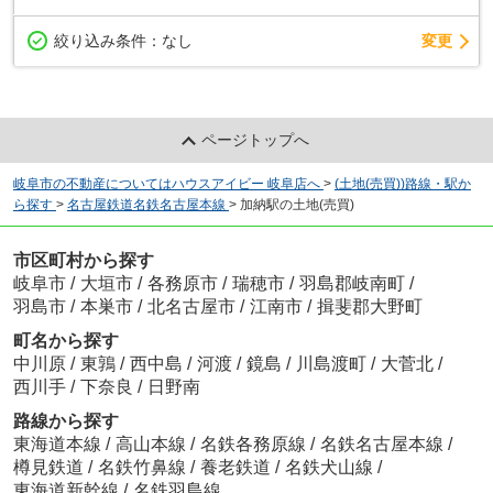
変更
絞り込み条件：
なし
ページトップへ
岐阜市の不動産についてはハウスアイビー 岐阜店へ
>
(土地(売買))路線・駅か
ら探す
>
名古屋鉄道名鉄名古屋本線
>
加納駅の土地(売買)
市区町村から探す
岐阜市
/
大垣市
/
各務原市
/
瑞穂市
/
羽島郡岐南町
/
羽島市
/
本巣市
/
北名古屋市
/
江南市
/
揖斐郡大野町
町名から探す
中川原
/
東鶉
/
西中島
/
河渡
/
鏡島
/
川島渡町
/
大菅北
/
西川手
/
下奈良
/
日野南
路線から探す
東海道本線
/
高山本線
/
名鉄各務原線
/
名鉄名古屋本線
/
樽見鉄道
/
名鉄竹鼻線
/
養老鉄道
/
名鉄犬山線
/
東海道新幹線
/
名鉄羽島線