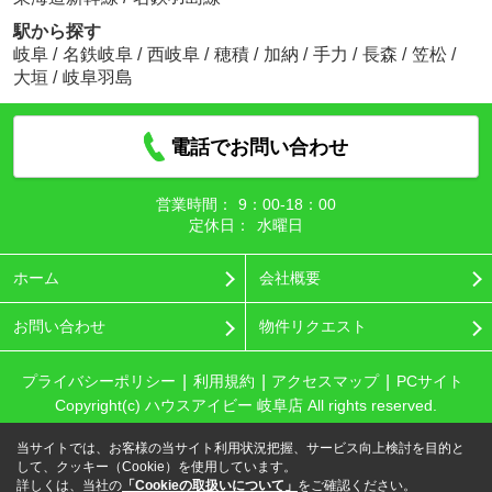
駅から探す
岐阜
/
名鉄岐阜
/
西岐阜
/
穂積
/
加納
/
手力
/
長森
/
笠松
/
大垣
/
岐阜羽島
電話でお問い合わせ
営業時間：
9：00‐18：00
定休日：
水曜日
ホーム
会社概要
お問い合わせ
物件リクエスト
プライバシーポリシー
利用規約
アクセスマップ
PCサイト
Copyright(c) ハウスアイビー 岐阜店 All rights reserved.
当サイトでは、お客様の当サイト利用状況把握、サービス向上検討を目的と
して、クッキー（Cookie）を使用しています。
詳しくは、当社の
「Cookieの取扱いについて」
をご確認ください。