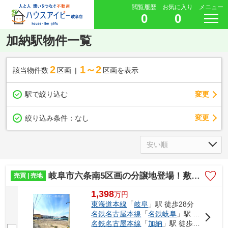
閲覧履歴
お気に入り
メニュー
0
0
加納駅物件一覧
2
1～2
該当物件数
区画
区画を表示
駅で絞り込む
変更
変更
絞り込み条件：
なし
岐阜市六条南5区画の分譲地登場！敷地広々53坪以上！南道路日当り良好♪建築条件はございません！
売買 | 売地
1,398
万
円
東海道本線
「
岐阜
」駅 徒歩28分
名鉄名古屋本線
「
名鉄岐阜
」駅 徒歩34分
名鉄名古屋本線
「
加納
」駅 徒歩36分