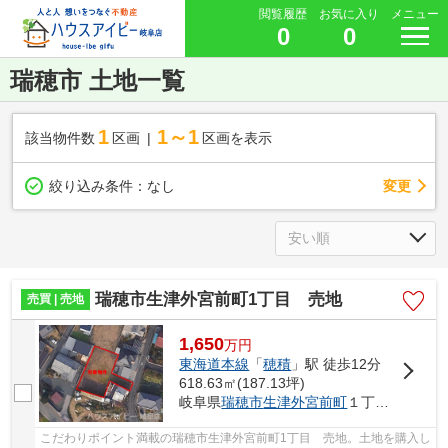
閲覧履歴
お気に入り
メニュー
0
0
瑞穂市 土地一覧
1
1～1
該当物件数
区画
区画を表示
変更
絞り込み条件：
なし
瑞穂市生津外宮前町1丁目 売地
売買 | 売地
1,650
万
円
東海道本線
「
穂積
」駅 徒歩12分
618.63㎡(187.13坪)
岐阜県
瑞穂市
生津外宮前町
１丁目85
こだわりポイント満載の瑞穂市生津外宮前町1丁目 売地。土地を購入し