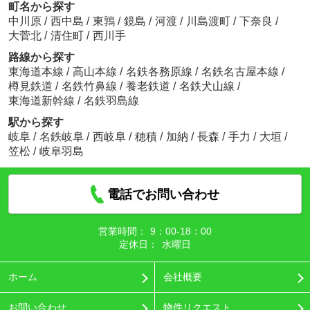
町名から探す
中川原
/
西中島
/
東鶉
/
鏡島
/
河渡
/
川島渡町
/
下奈良
/
大菅北
/
清住町
/
西川手
路線から探す
東海道本線
/
高山本線
/
名鉄各務原線
/
名鉄名古屋本線
/
樽見鉄道
/
名鉄竹鼻線
/
養老鉄道
/
名鉄犬山線
/
東海道新幹線
/
名鉄羽島線
駅から探す
岐阜
/
名鉄岐阜
/
西岐阜
/
穂積
/
加納
/
長森
/
手力
/
大垣
/
笠松
/
岐阜羽島
電話でお問い合わせ
営業時間：
9：00‐18：00
定休日：
水曜日
ホーム
会社概要
お問い合わせ
物件リクエスト