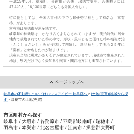
平成15年5月、穂積町、巣南町が合併、瑞穂市誕生。合併時人口は
47,449人、16,130世帯（どちらも外国人含む）。
特産物としては、全国の甘柿の中でも最優秀品種として有名な「富有
柿」があります。
富有柿は瑞穂市が原産地です。
岐阜県の柿栽培は、かなり古くよりなされていますが、明治時代に居倉
地内で栽培されていた柿の中で、形状・風味ともに優れた柿を福嶌才治
（ふくしまさいじ）氏が接穂して増殖し、新品種として明治２５年に
「富有」と命名したのが始まりです。
現在も当地に母木があり石碑が建立されています。瑞穂市で生産された
柿は、県内だけでなく愛知県や関東・関西地方にも出荷されています。
ページトップへ
岐阜市の不動産についてはハウスアイビー 岐阜店へ
>
(土地(売買))地域から探
す
>
瑞穂市の土地(売買)
市区町村から探す
岐阜市
/
大垣市
/
各務原市
/
羽島郡岐南町
/
瑞穂市
/
羽島市
/
本巣市
/
北名古屋市
/
江南市
/
揖斐郡大野町