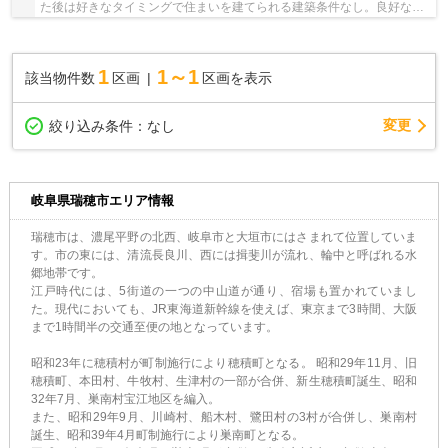
た後は好きなタイミングで住まいを建てられる建築条件なし。良好な住
環境の保護を目的とした第一種住居地域にあり...
1
1～1
該当物件数
区画
区画を表示
変更
絞り込み条件：
なし
岐阜県瑞穂市エリア情報
瑞穂市は、濃尾平野の北西、岐阜市と大垣市にはさまれて位置していま
す。市の東には、清流長良川、西には揖斐川が流れ、輪中と呼ばれる水
郷地帯です。
江戸時代には、5街道の一つの中山道が通り、宿場も置かれていまし
た。現代においても、JR東海道新幹線を使えば、東京まで3時間、大阪
まで1時間半の交通至便の地となっています。
昭和23年に穂積村が町制施行により穂積町となる。 昭和29年11月、旧
穂積町、本田村、牛牧村、生津村の一部が合併、新生穂積町誕生、昭和
32年7月、巣南村宝江地区を編入。
また、昭和29年9月、川崎村、船木村、鷺田村の3村が合併し、巣南村
誕生、昭和39年4月町制施行により巣南町となる。