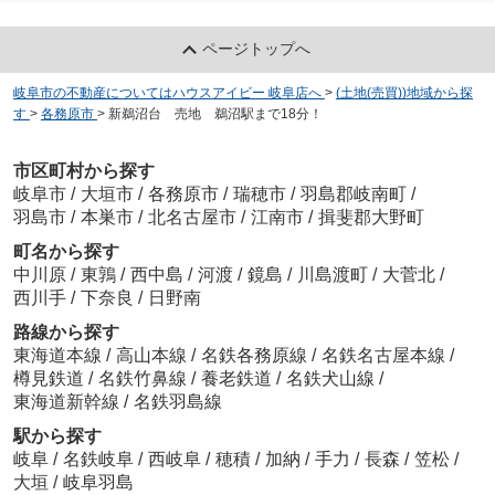
ページトップへ
岐阜市の不動産についてはハウスアイビー 岐阜店へ
>
(土地(売買))地域から探
す
>
各務原市
>
新鵜沼台 売地 鵜沼駅まで18分！
市区町村から探す
岐阜市
/
大垣市
/
各務原市
/
瑞穂市
/
羽島郡岐南町
/
羽島市
/
本巣市
/
北名古屋市
/
江南市
/
揖斐郡大野町
町名から探す
中川原
/
東鶉
/
西中島
/
河渡
/
鏡島
/
川島渡町
/
大菅北
/
西川手
/
下奈良
/
日野南
路線から探す
東海道本線
/
高山本線
/
名鉄各務原線
/
名鉄名古屋本線
/
樽見鉄道
/
名鉄竹鼻線
/
養老鉄道
/
名鉄犬山線
/
東海道新幹線
/
名鉄羽島線
駅から探す
岐阜
/
名鉄岐阜
/
西岐阜
/
穂積
/
加納
/
手力
/
長森
/
笠松
/
大垣
/
岐阜羽島