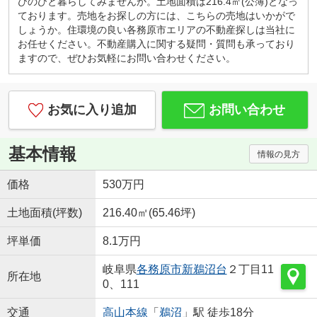
びのびと暮らしてみませんか。土地面積は216.4㎡(公簿)となっ
小さなお子様連れでもご安心してお越しください。
ております。売地をお探しの方には、こちらの売地はいかがで
ブロックや積木、おままごとセットなど沢山のおも
しょうか。住環境の良い各務原市エリアの不動産探しは当社に
ちゃ取り揃えております。お子様用ドリンク、子供
お任せください。不動産購入に関する疑問・質問も承っており
が大好きな駄菓子もご用意しております。
ますので、ぜひお気軽にお問い合わせください。
◇はじめての住宅購入、まずはご相談からいかがで
すか？◇
初めてなので「分からないことが分からない」と思
お気に入り追加
お問い合わせ
います。
例えば、物件価格の他にかかる費用っていくら？な
どすぐにご説明いたします。
基本情報
情報の見方
勉強しながら、納得して後悔しない！賢い家探し。
一組のお客様にじっくり向き合っています。
価格
530万円
『入りやすくて、相談しやすい』そんなお店作りを
心がけております♪
土地面積(坪数)
216.40㎡(65.46坪)
坪単価
8.1万円
岐阜県
各務原市
新鵜沼台
２丁目11
所在地
0、111
交通
高山本線
「
鵜沼
」駅 徒歩18分