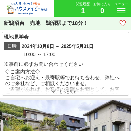
閲覧履歴
お気に入り
メニュー
1
0
新鵜沼台 売地 鵜沼駅まで18分！
現地見学会
日時
2024年10月8日 ～ 2025年5月31日
10:00 ～ 17:00
※事前に必ずお問い合わせください
◇ご案内方法◇
ご自宅へお迎え・最寄駅等でお待ち合わせ、弊社へ
のご来社など、ご相談くださいませ。
ご希望があれば、お客様の希望をお聞きして、お客
もっと見る
様にあった物件をお探ししてご案内することもでき
ます。
ご予約方法
・お電話でのお問い合わせ→【058-338-9110】
・【物件資料請求ボタン】より、備考欄にご希望日
時を記載ください。