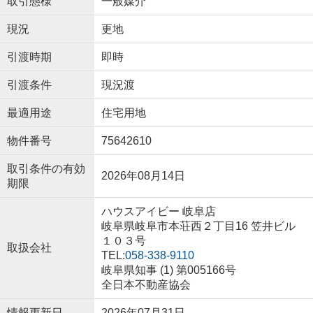
取引態様
一般媒介
現況
更地
引渡時期
即時
引渡条件
現況渡
最適用途
住宅用地
物件番号
75642610
取引条件の有効
2026年08月14日
期限
ハウスアイビー 岐阜店
岐阜県岐阜市本荘西２丁目16 笠井ビル
１０３号
取扱会社
TEL:
058-338-9110
岐阜県知事 (1) 第005166号
全日本不動産協会
情報更新日
2026年07月31日