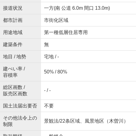
接道状況
一方(南 公道 6.0m 間口 13.0m)
都市計画
市街化区域
用途地域
第一種低層住居専用
建築条件
無
地目 / 地勢
宅地 / -
建ぺい率 /
50% / 80%
容積率
総区画数 /
- / -
販売区画数
国土法届出要否
不要
その他法令上の
景観法/22条区域、風景地区（木曽川）
制限