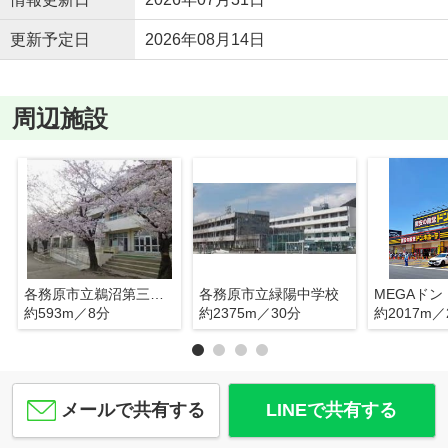
更新予定日
2026年08月14日
周辺施設
各務原市立鵜沼第三小学校
各務原市立緑陽中学校
約593m／8分
約2375m／30分
約2017m／
メールで共有する
LINEで共有する