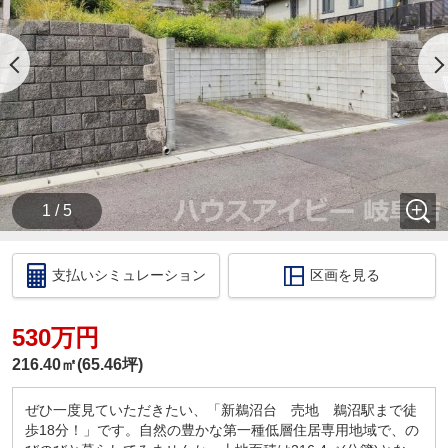
・当店の店舗ページより【ハウスアイビー岐阜店の
ホームページ】へ。
・ラインでのお問い合わせも出来ます。ID検索【＠
731koxur】
◇住宅ローンのご相談いつでも無料で受け付けます
◇
・いくら位の住宅を購入する方がいいの？
・今買うのがいいの？それとも、頭金を貯めてか
ら？
1 / 5
・いくらぐらいまで借りられるの？毎月の返済はい
くらになるの？
・車のローンがあっても住宅ローンは組めるの？
支払いシミュレーション
区画を見る
・自営業だけど大丈夫？
このような住宅購入に関する資金相談もお伺いいた
します！
530万円
税金の控除、給付金のお話などもさせて頂きます。
216.40㎡(65.46坪)
□ご来店いただいた際には
ドリンクサービス
ぜひ一度見ていただきたい、「新鵜沼台 売地 鵜沼駅まで徒
カフェ感覚で、お気軽にお越しくださいませ！
歩18分！」です。自然の豊かな第一種低層住居専用地域で、の
キッズコーナー・お菓子サービス！