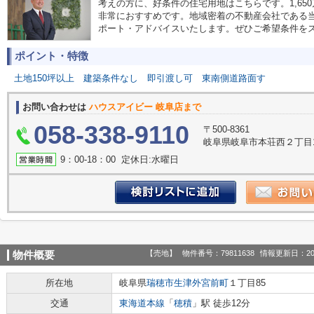
考えの方に、好条件の住宅用地はこちらです。1,65
非常におすすめです。地域密着の不動産会社である
ポート・アドバイスいたします。ぜひご希望条件を
ポイント・特徴
土地150坪以上
建築条件なし
即引渡し可
東南側道路面す
お問い合わせは
ハウスアイビー 岐阜店まで
058-338-9110
〒500-8361
岐阜県岐阜市本荘西２丁目1
9：00‐18：00 定休日:水曜日
【売地】
物件番号：79811638
情報更新日：20
物件概要
所在地
岐阜県
瑞穂市
生津外宮前町
１丁目85
交通
東海道本線
「
穂積
」駅 徒歩12分