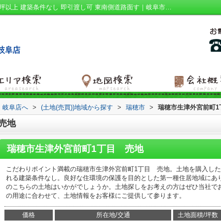
瑞穂市生津外宮前町1丁目 売地｜土地150坪以上 建築条件なし 即引渡し可 東南側道路面す｜岐阜市の建売｜ハウスアイビー 岐阜店
 岐阜店へ
>
(土地(売買))地域から探す
>
瑞穂市
>
瑞穂市生津外宮前町1
売地
瑞穂市生津外宮前町1丁目 売地
こだわりポイント満載の瑞穂市生津外宮前町1丁目 売地。土地を購入し
れる建築条件なし。良好な住環境の保護を目的とした第一種住居地域にありま
のこちらの土地はいかがでしょうか。土地探しをお考えの方はぜひ当社で
の用途に合わせて、土地情報をお客様にご提供して参ります。
価格
所在地/交通
土地面積/坪数