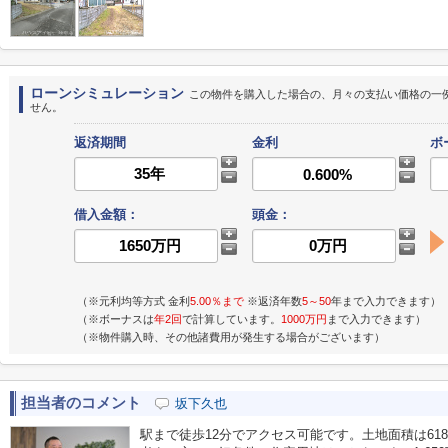
ローンシミュレーション
この物件を購入した場合の、月々の支払い価格の一
せん。
返済期間
金利
ボ
借入金額：
頭金：
（※元利均等方式 金利
5.00％まで
※返済年数
5～50
年まで入力できます）
（※ボーナスは
年2回
で計算しています。
1000万円
まで入力できます）
（※物件購入時、その他諸費用が発生する場合がございます）
担当者のコメント
坂下久也
駅まで徒歩12分でアクセス可能です。土地面積は618