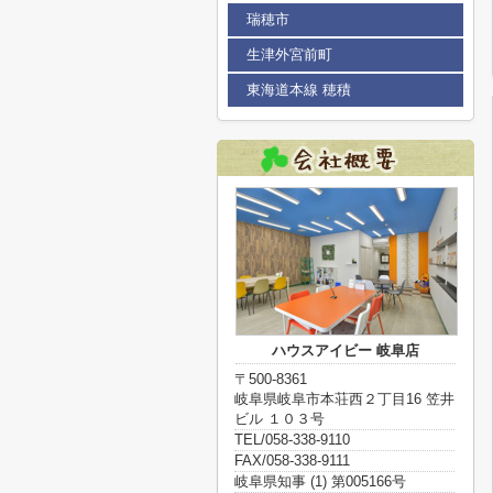
瑞穂市
生津外宮前町
東海道本線 穂積
ハウスアイビー 岐阜店
〒500-8361
岐阜県岐阜市本荘西２丁目16 笠井
ビル １０３号
TEL/058-338-9110
FAX/058-338-9111
岐阜県知事 (1) 第005166号