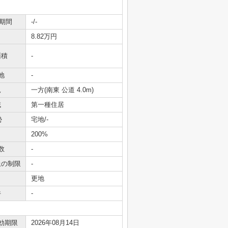
期間
-/-
8.82万円
面積
-
地
-
況
一方(南東 公道 4.0m)
域
第一種住居
勢
宅地/-
200%
数
-
上の制限
-
更地
件
-
効期限
2026年08月14日