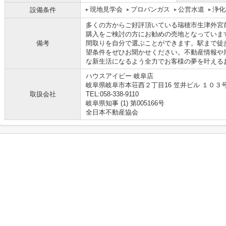
現地見学会
プロパンガス
公営水道
浄化
設備条件
多くの方からご好評頂いている瑞穂市生津外宮
購入をご検討の方にお勧めの売地となっていま
備考
間取りを自分で選ぶことができます。駅まで徒
望条件をぜひお聞かせください。不動産情報や
な新生活になるよう全力でお客様の夢を叶える
ハウスアイビー 岐阜店
岐阜県岐阜市本荘西２丁目16 笠井ビル １０３
取扱会社
TEL:058-338-9110
岐阜県知事 (1) 第005166号
全日本不動産協会