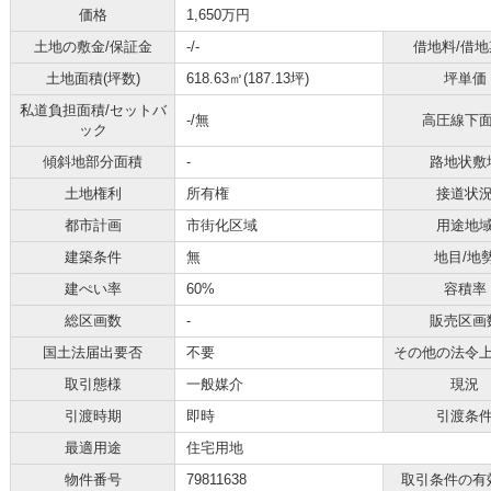
価格
1,650万円
土地の敷金/保証金
-/-
借地料/借地
土地面積(坪数)
618.63㎡(187.13坪)
坪単価
私道負担面積/セットバ
-/無
高圧線下
ック
傾斜地部分面積
-
路地状敷
土地権利
所有権
接道状
都市計画
市街化区域
用途地
建築条件
無
地目/地
建ぺい率
60%
容積率
総区画数
-
販売区画
国土法届出要否
不要
その他の法令
取引態様
一般媒介
現況
引渡時期
即時
引渡条
最適用途
住宅用地
物件番号
79811638
取引条件の有