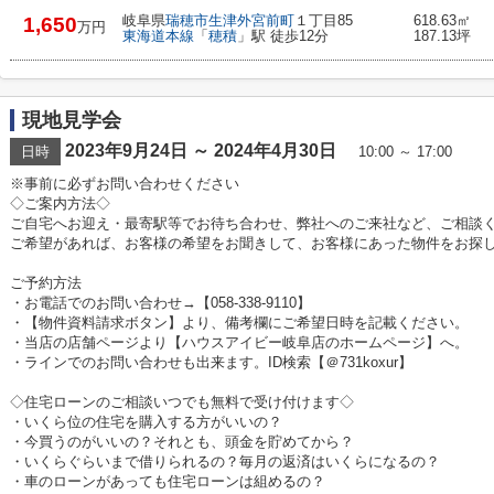
岐阜県
瑞穂市
生津外宮前町
１丁目85
618.63㎡
1,650
万円
東海道本線
「
穂積
」駅 徒歩12分
187.13坪
現地見学会
2023年9月24日 ～ 2024年4月30日
日時
10:00 ～ 17:00
※事前に必ずお問い合わせください
◇ご案内方法◇
ご自宅へお迎え・最寄駅等でお待ち合わせ、弊社へのご来社など、ご相談
ご希望があれば、お客様の希望をお聞きして、お客様にあった物件をお探
ご予約方法
・お電話でのお問い合わせ→【058-338-9110】
・【物件資料請求ボタン】より、備考欄にご希望日時を記載ください。
・当店の店舗ページより【ハウスアイビー岐阜店のホームページ】へ。
・ラインでのお問い合わせも出来ます。ID検索【＠731koxur】
◇住宅ローンのご相談いつでも無料で受け付けます◇
・いくら位の住宅を購入する方がいいの？
・今買うのがいいの？それとも、頭金を貯めてから？
・いくらぐらいまで借りられるの？毎月の返済はいくらになるの？
・車のローンがあっても住宅ローンは組めるの？