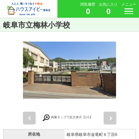
閲覧履歴
お気に入り
メニュー
0
0
岐阜市立梅林小学校
前
次
画像タップで拡大表示【
1
/1】
所在地
岐阜県岐阜市金竜町６丁目6