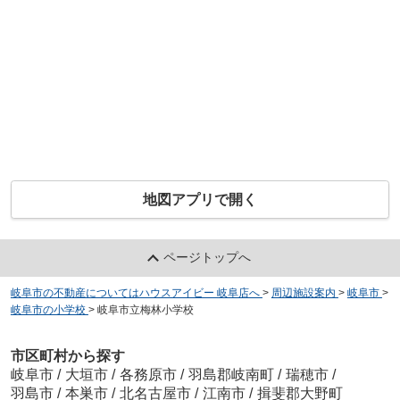
地図アプリで開く
ページトップへ
岐阜市の不動産についてはハウスアイビー 岐阜店へ
>
周辺施設案内
>
岐阜市
>
岐阜市の小学校
>
岐阜市立梅林小学校
市区町村から探す
岐阜市
/
大垣市
/
各務原市
/
羽島郡岐南町
/
瑞穂市
/
羽島市
/
本巣市
/
北名古屋市
/
江南市
/
揖斐郡大野町