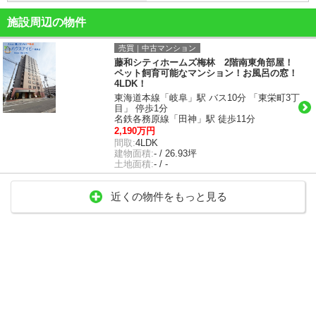
施設周辺の物件
売買｜中古マンション
藤和シティホームズ梅林 2階南東角部屋！
ペット飼育可能なマンション！お風呂の窓！
4LDK！
東海道本線「岐阜」駅 バス10分 「東栄町3丁
目」 停歩1分
名鉄各務原線「田神」駅 徒歩11分
2,190万円
間取:
4LDK
建物面積:
- / 26.93坪
土地面積:
- / -
近くの物件をもっと見る