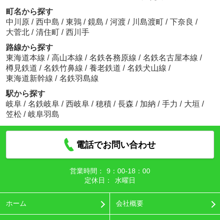
町名から探す
中川原
/
西中島
/
東鶉
/
鏡島
/
河渡
/
川島渡町
/
下奈良
/
大菅北
/
清住町
/
西川手
路線から探す
東海道本線
/
高山本線
/
名鉄各務原線
/
名鉄名古屋本線
/
樽見鉄道
/
名鉄竹鼻線
/
養老鉄道
/
名鉄犬山線
/
東海道新幹線
/
名鉄羽島線
駅から探す
岐阜
/
名鉄岐阜
/
西岐阜
/
穂積
/
長森
/
加納
/
手力
/
大垣
/
笠松
/
岐阜羽島
電話でお問い合わせ
営業時間：
9：00‐18：00
定休日：
水曜日
ホーム
会社概要