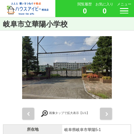
閲覧履歴
お気に入り
メニュー
0
0
岐阜市立華陽小学校
前
次
画像タップで拡大表示【
1
/1】
所在地
岐阜県岐阜市華陽5-1