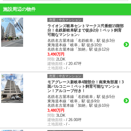
施設周辺の物件
売買｜中古マンション
ライオンズ岐阜セントマークス弐番館15階部
分！名鉄新岐阜駅まで徒歩2分！ペット飼育
可能なマンション♪
名鉄名古屋本線「名鉄岐阜」駅 徒歩3分
東海道本線「岐阜」駅 徒歩10分
名鉄名古屋本線「加納」駅 徒歩12分
3,490万円
間取:
2LDK
建物面積:
- / 20.47坪
土地面積:
- / -
売買｜中古マンション
モアグレース新岐阜4階部分！南東角部屋！3
面バルコニー！ペット飼育可能なマンショ
ン！アルコープ付き！
名鉄名古屋本線「名鉄岐阜」駅 徒歩5分
東海道本線「岐阜」駅 徒歩9分
名鉄名古屋本線「加納」駅 徒歩10分
3,480万円
間取:
3LDK
建物面積:
- / 26.00坪
土地面積:
- / -