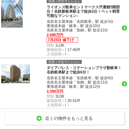
売買｜中古マンション
ライオンズ岐阜セントマークス弐番館5階部
分！名鉄新岐阜駅まで徒歩2分！ペット飼育
可能なマンション♪
名鉄名古屋本線「名鉄岐阜」駅 徒歩3分
東海道本線「岐阜」駅 徒歩10分
名鉄名古屋本線「加納」駅 徒歩12分
2,680万円
7月24日 値下げ
間取:
1LDK
建物面積:
- / 17.46坪
土地面積:
- / -
売買｜中古マンション
ダイアパレス・ステーションプラザ新岐阜！
名鉄岐阜駅まで徒歩6分！
名鉄名古屋本線「名鉄岐阜」駅 徒歩6分
名鉄名古屋本線「加納」駅 徒歩11分
東海道本線「岐阜」駅 徒歩12分
2,590万円
間取:
3LDK
建物面積:
- / 20.41坪
土地面積:
- / -
近くの物件をもっと見る