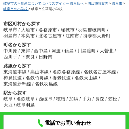
岐阜市の不動産についてはハウスアイビー 岐阜店へ
>
周辺施設案内
>
岐阜市
>
岐阜市の小学校
>
岐阜市立華陽小学校
市区町村から探す
岐阜市
/
大垣市
/
各務原市
/
瑞穂市
/
羽島郡岐南町
/
羽島市
/
本巣市
/
北名古屋市
/
江南市
/
揖斐郡大野町
町名から探す
中川原
/
東鶉
/
西中島
/
河渡
/
鏡島
/
川島渡町
/
大菅北
/
西川手
/
下奈良
/
日野南
路線から探す
東海道本線
/
高山本線
/
名鉄各務原線
/
名鉄名古屋本線
/
樽見鉄道
/
名鉄竹鼻線
/
養老鉄道
/
名鉄犬山線
/
東海道新幹線
/
名鉄羽島線
駅から探す
岐阜
/
名鉄岐阜
/
西岐阜
/
穂積
/
加納
/
手力
/
長森
/
笠松
/
大垣
/
岐阜羽島
電話でお問い合わせ