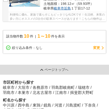
土地面積：198.12㎡（59.93坪）
岐阜県
岐阜市
近島
１丁目17-12
利便性に優れ、家族で暮らすにもピッタリな4LDKです！生活柄、来客の
多い方にオススメの3台分の駐車スペースがあります！こちらの物件は南
向きです！浴室乾燥機のあるお風呂場は洗濯物...
10
1～10
該当物件数
件
件を表示
変更
絞り込み条件：
なし
ページトップへ
市区町村から探す
岐阜市
/
大垣市
/
各務原市
/
羽島郡岐南町
/
瑞穂市
/
羽島市
/
本巣市
/
北名古屋市
/
江南市
/
揖斐郡大野町
町名から探す
中川原
/
西中島
/
東鶉
/
鏡島
/
河渡
/
川島渡町
/
下奈良
/