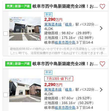
岐阜市西中島新築建売全2棟！お車並列3台可能！広めのインナーバルコニーのあるお家！
売買 | 新築一戸建
新築
2,290
万
円
東海道本線
「
岐阜
」駅 バス22分 「島大橋東」 停歩3分
4LDK
建物面積：98.82㎡（29.89坪）
土地面積：175.16㎡（52.98坪）
岐阜県
岐阜市
西中島
３丁目14-4
建物面積98.82㎡の物件はいかがですか♪生乾きの洗濯物をしっかり乾か
したい時でも、浴室乾燥機付きの物件であればすぐに乾燥できます♪多く
の方に好評の、4LDKの物件情報はこちらです♪...
岐阜市西中島新築建売全2棟！お車並列3台可能！広めのインナーバルコニーのあるお家！
売買 | 新築一戸建
新築
7月13日 値下げ
2,290
万
円
東海道本線
「
岐阜
」駅 バス22分 「島大橋東」 停歩3分
4LDK
建物面積：97.60㎡（29.52坪）
土地面積：166.16㎡（50.26坪）
岐阜県
岐阜市
西中島
３丁目14-4