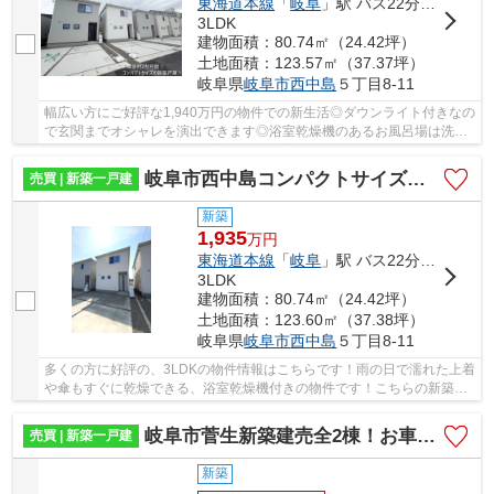
東海道本線
「
岐阜
」駅 バス22分 「島大橋東」 停歩5分
3LDK
建物面積：80.74㎡（24.42坪）
土地面積：123.57㎡（37.37坪）
岐阜県
岐阜市
西中島
５丁目8-11
幅広い方にご好評な1,940万円の物件での新生活◎ダウンライト付きなの
で玄関までオシャレを演出できます◎浴室乾燥機のあるお風呂場は洗濯
物を干すときにも便利です◎新築物件で新たな生...
岐阜市西中島コンパクトサイズの新築戸建全6棟！網戸・エアコン・カーテンレール・テレビアンテナ標準完備
売買 | 新築一戸建
新築
1,935
万
円
東海道本線
「
岐阜
」駅 バス22分 「島大橋東」 停歩5分
3LDK
建物面積：80.74㎡（24.42坪）
土地面積：123.60㎡（37.38坪）
岐阜県
岐阜市
西中島
５丁目8-11
多くの方に好評の、3LDKの物件情報はこちらです！雨の日で濡れた上着
や傘もすぐに乾燥できる、浴室乾燥機付きの物件です！こちらの新築戸
建てで新たな生活のスタートをきりませんか！...
岐阜市菅生新築建売全2棟！お車並列3台可能！前面道路幅員6.0ｍ！お車停めやすいです♪
売買 | 新築一戸建
新築