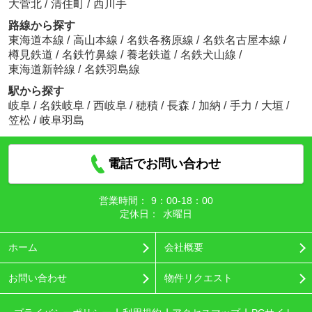
大菅北
/
清住町
/
西川手
路線から探す
東海道本線
/
高山本線
/
名鉄各務原線
/
名鉄名古屋本線
/
樽見鉄道
/
名鉄竹鼻線
/
養老鉄道
/
名鉄犬山線
/
東海道新幹線
/
名鉄羽島線
駅から探す
岐阜
/
名鉄岐阜
/
西岐阜
/
穂積
/
長森
/
加納
/
手力
/
大垣
/
笠松
/
岐阜羽島
電話でお問い合わせ
営業時間：
9：00‐18：00
定休日：
水曜日
ホーム
会社概要
お問い合わせ
物件リクエスト