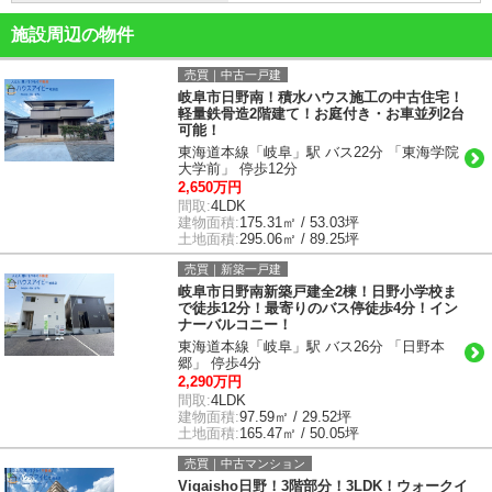
施設周辺の物件
売買｜中古一戸建
岐阜市日野南！積水ハウス施工の中古住宅！
軽量鉄骨造2階建て！お庭付き・お車並列2台
可能！
東海道本線「岐阜」駅 バス22分 「東海学院
大学前」 停歩12分
2,650万円
間取:
4LDK
建物面積:
175.31㎡ / 53.03坪
土地面積:
295.06㎡ / 89.25坪
売買｜新築一戸建
岐阜市日野南新築戸建全2棟！日野小学校ま
で徒歩12分！最寄りのバス停徒歩4分！イン
ナーバルコニー！
東海道本線「岐阜」駅 バス26分 「日野本
郷」 停歩4分
2,290万円
間取:
4LDK
建物面積:
97.59㎡ / 29.52坪
土地面積:
165.47㎡ / 50.05坪
売買｜中古マンション
Vigaisho日野！3階部分！3LDK！ウォークイ