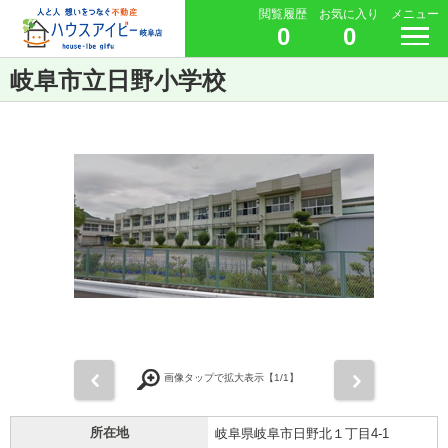
閲覧履歴
お気に入り
メニュー
0
0
岐阜市立日野小学校
前
次
画像タップで拡大表示【
1
/1】
所在地
岐阜県岐阜市日野北１丁目4-1