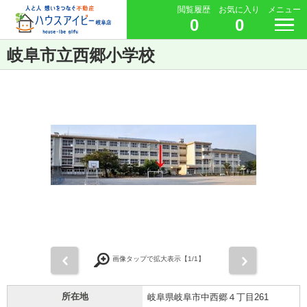
閲覧履歴
お気に入り
メニュー
0
0
岐阜市立西郷小学校
前
次
画像タップで拡大表示【
1
/1】
所在地
岐阜県岐阜市中西郷４丁目261