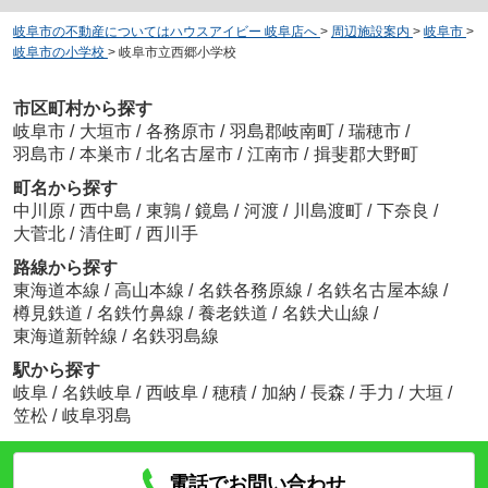
岐阜市の不動産についてはハウスアイビー 岐阜店へ
>
周辺施設案内
>
岐阜市
>
岐阜市の小学校
>
岐阜市立西郷小学校
市区町村から探す
岐阜市
/
大垣市
/
各務原市
/
羽島郡岐南町
/
瑞穂市
/
羽島市
/
本巣市
/
北名古屋市
/
江南市
/
揖斐郡大野町
町名から探す
中川原
/
西中島
/
東鶉
/
鏡島
/
河渡
/
川島渡町
/
下奈良
/
大菅北
/
清住町
/
西川手
路線から探す
東海道本線
/
高山本線
/
名鉄各務原線
/
名鉄名古屋本線
/
樽見鉄道
/
名鉄竹鼻線
/
養老鉄道
/
名鉄犬山線
/
東海道新幹線
/
名鉄羽島線
駅から探す
岐阜
/
名鉄岐阜
/
西岐阜
/
穂積
/
加納
/
長森
/
手力
/
大垣
/
笠松
/
岐阜羽島
電話でお問い合わせ