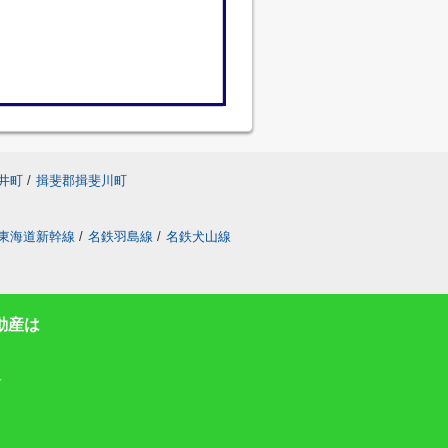
井町
/
揖斐郡揖斐川町
東海道新幹線
/
名鉄羽島線
/
名鉄犬山線
動産は
号