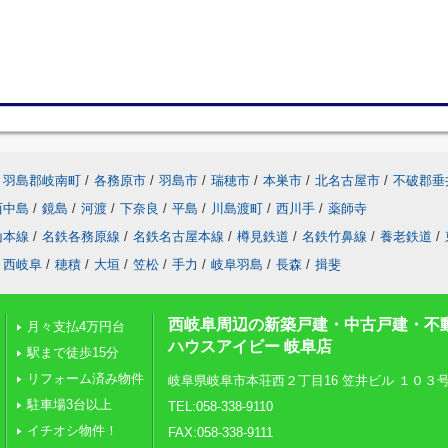
羽島郡岐南町
/
各務原市
/
羽島市
/
瑞穂市
/
本巣市
/
北名古屋市
/
不破郡垂
西中島
/
鏡島
/
河渡
/
下奈良
/
平島
/
川島渡町
/
西川手
/
薬師寺
山本線
/
名鉄各務原線
/
名鉄名古屋本線
/
樽見鉄道
/
名鉄竹鼻線
/
養老鉄道
/
西岐阜
/
穂積
/
大垣
/
笠松
/
手力
/
岐阜羽島
/
長森
/
揖斐
西岐阜周辺の新築戸建・中古戸建・不
月々支払4万円台
ハウスアイビー 岐阜店
駅まで徒歩15分
リフォーム済み物件
岐阜県岐阜市本荘西２丁目16 笠井ビル １０３
駐車場3台以上
TEL:058-338-9110
イチオシ物件！
FAX:058-338-9111