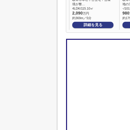
境が整…
地の
4LDK/115.10㎡
-/10
2,090
980
万円
約369m／5分
約17
詳細を見る