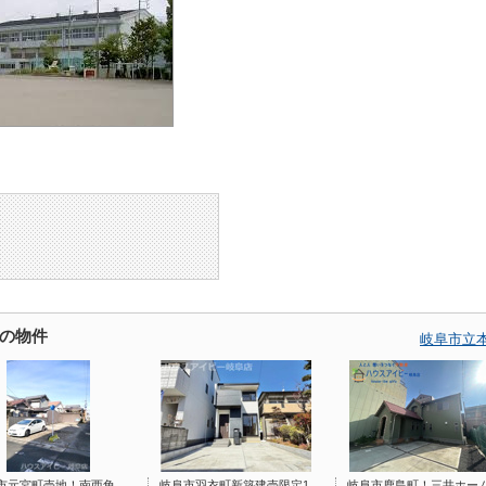
の物件
岐阜市立
市元宮町売地！南西角
岐阜市羽衣町新築建売限定1
岐阜市鹿島町！三井ホー