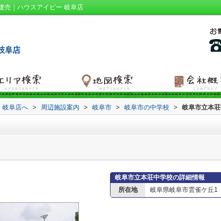
建売｜ハウスアイビー 岐阜店
 岐阜店へ
>
周辺施設案内
>
岐阜市
>
岐阜市の中学校
>
岐阜市立本荘
岐阜市立本荘中学校の詳細情報
所在地
岐阜県岐阜市雲雀ケ丘1