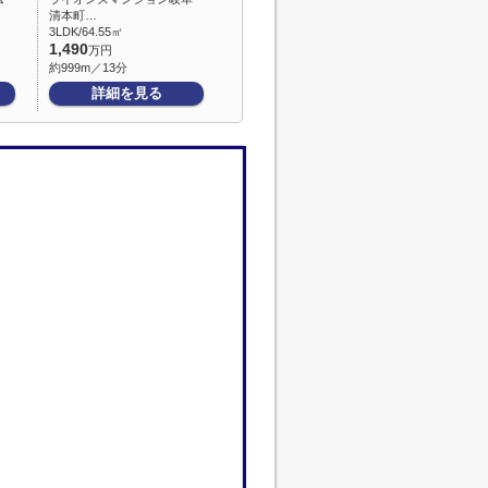
清本町…
3LDK/64.55㎡
1,490
万円
約999m／13分
詳細を見る