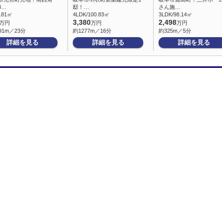
3…
邸！…
さん施…
1.81㎡
4LDK/100.83㎡
3LDK/98.14㎡
3,380
2,498
万円
万円
万円
91m／23分
約1277m／16分
約325m／5分
詳細を見る
詳細を見る
詳細を見る